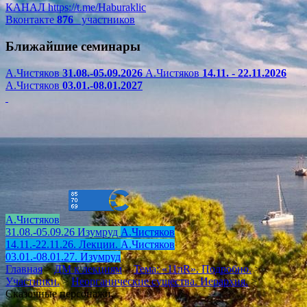
КАНАЛ
https://t.me/Haburaklic
Вконтакте
876
участников
Ближайшие семинары
А.Чистяков
31.08.-05.09.2026
А.Чистяков
14.11. - 22.11.2026
А.Чистяков
03.01.-08.01.2027
А.Чистяков
31.08.-05.09.26 Изумруд
А.Чистяков
14.11.-22.11.26. Лекции.
А.Чистяков
03.01.-08.01.27. Изумруд
Главная
>
ДМ к лекциям
>
Тема: «11πR». Подробно.
>
Участники.
>
Неорганические существа. Иерархия.
>
Сказочные персонажи.