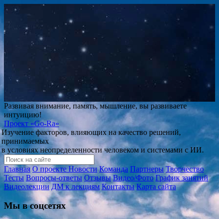
Развивая внимание, память, мышление, вы развиваете
интуицию!
Проект
«Go-Ra»
Изучение факторов, влияющих на качество решений,
принимаемых
в условиях неопределенности человеком и системами с ИИ.
Главная
О проекте
Новости
Команда
Партнеры
Творчество
Тесты
Вопросы-ответы
Отзывы
Видео/Фото
График занятий
Видеолекции
ДМ к лекциям
Контакты
Карта сайта
Мы в соцсетях