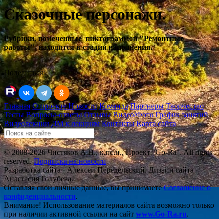
Сказочные персонажи.
Рубрики, помеченные пиктограммой "Ремонтные
работы", находятся в стадии наполнения.
Поделиться:
Главная
О проекте
Новости
Команда
Партнеры
Творчество
Тесты
Вопросы-ответы
Отзывы
Видео/Фото
График занятий
Видеолекции
ДМ к лекциям
Контакты
Карта сайта
© 2008-2026 Чистяков А.Н., к.пс.н., Проект "Go-Ra". All rights
reserved.
Подписка на новости
Разработка сайта - Алексей Передельский. Дизайн сайта -
Анастасия Голубева.
Оставляя свои личные данные, вы принимаете
Соглашение о
конфиденциальности
.
Внимание! Использование материалов сайта возможно только
при наличии активной ссылки на сайт
www.Go-Ra.ru
.