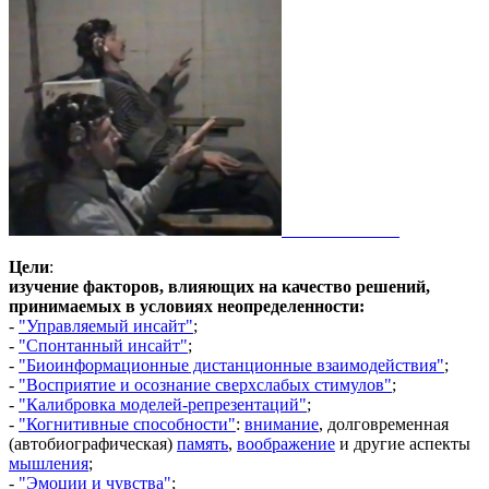
Цели
:
изучение факторов, влияющих на качество решений,
принимаемых в условиях неопределенности:
-
"Управляемый инсайт"
;
-
"Спонтанный инсайт"
;
-
"Б
иоинформационные дистанционные взаимодействия"
;
-
"Восприятие и осознание сверхслабых стимулов"
;
-
"Калибровка моделей-репрезентаций"
;
-
"
Когнитивные способности
"
:
внимание
, долговременная
(автобиографическая)
память
,
воображение
и другие аспекты
мышления
;
-
"Эмоции и чувства"
;