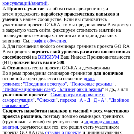
консультаций/занятий
.
2.
Принять участие
в любом семинаре-тренинге, а
затем продолжить
наработку практических навыков и
умений
в нашем сообществе. Если вы становитесь
участником проекта GO-RA, то мы предоставляем Вам доступ
в закрытую часть сайта, фиксируем стоимость занятий на
последующих семинарах-тренингах и индивидуальных
занятиях. См.
график обучения
.
3
. Для посещения любого семинара-тренинга проекта GO-RA
Вам придется
о
ценить свой уровень развития когнитивных
способностей
на
ВИКИУМ
Ваш Индекс Производительности
(ИП)
должен быть выше 500
.
4.
Осваивать
тесты проекта GO-RA и демо-режимы.
Во время проведения семинаров-тренингов
для новичков
основной акцент делается на освоении
демо-
режимов
:
"Поединки вслепую"
,
"По
исковые режимы"
,
"Информационный след",
"Близнецовый режим
" и др., а для
участников проекта
: "
Самопрограммирование и
саморегуляция
",
"Снежки"
,
переход "А - Д | Д - А"
,
"Двойное
связывание"
.
Скорость наработки навыков и умений у всех участников
проекта различна
, поэтому помимо семинаров-тренингов
(групповые занятия) существуют еще и
индивидуальные
занятия
, разумеется для тех, кто решил стать участником
проекта GO-RA (см.
отзывы о проекте
и индивидуальных