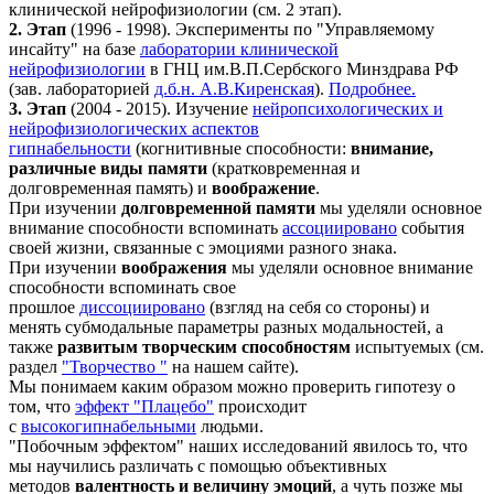
клинической нейрофизиологии (см. 2 этап).
2. Этап
(1996 - 1998). Эксперименты по "Управляемому
инсайту" на базе
лаборатории
клинической
нейрофизиологии
в ГНЦ им.В.П.Сербского Минздрава РФ
(зав. лабораторией
д.б.н. А.В.Киренская
).
Подробнее.
3.
Этап
(2004 - 2015). Изучение
нейропсихологических и
нейрофизиологических аспектов
гипнабельности
(когнитивные способности:
внимание,
различные виды памяти
(кратковременная и
долговременная память)
и
воображение
.
При изучении
д
олговременной
памяти
мы уделяли основное
внимание способности вспоминать
ассоциировано
события
своей жизни, связанные с эмоциями разного знака.
При изучении
в
оображения
мы уделяли основное внимание
способности вспоминать свое
прошлое
диссоциировано
(взгляд на себя со стороны) и
менять субмодальные параметры разных модальностей, а
также
развитым творческим способностям
испытуемых (см.
раздел
"Творчество "
на нашем сайте).
Мы понимаем каким образом можно проверить гипотезу о
том, что
эффект
"Плацебо"
происходит
с
высокогипнабельными
людьми.
"Побочным эффектом" наших исследований явилось то, что
мы научились различать с помощью объективных
методов
валентность и величину эмоций
, а чуть позже мы