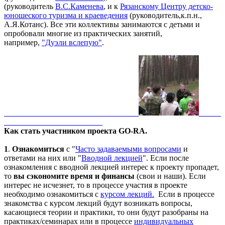
(руководитель
В.С.Каменева
, и к
Рязанскому Центру д
етско-
юношеского туризма и краеведения
(руководитель,к.п.н.,
А.Я.Котанс). Все эти коллективы занимаются с детьми и
опробовали многие из практических занятий,
например,
"Дуэли вслепую"
.
Как стать участником проекта GO-RA.
1
.
Ознакомиться
с "
Часто задаваемыми вопросами
и
ответами на них или "
Вводной лекцией
". Если после
ознакомления с вводной лекцией интерес к проекту пропадет,
то
вы сэкономите время и финансы
(свои и наши). Если
интерес не исчезнет, то в процессе участия в проекте
необходимо ознакомиться с
курсом лекций.
Если в процессе
знакомства с курсом лекций будут возникать вопросы,
касающиеся теории и практики, то они будут разобраны на
практиках/семинарах или в процессе
индивидуальных