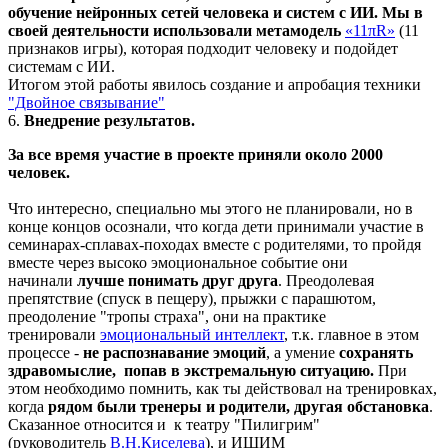
обучение нейронных сетей человека и систем с ИИ. Мы в
своей деятельности использовали метамодель
«11πR»
(11
признаков игры), которая подходит человеку и подойдет
системам с ИИ.
Итогом этой работы явилось создание и апробация техники
"Двойное связывание"
6.
Внедрение результатов.
За все время участие в проекте приняли около 2000
человек.
Что интересно, специально мы этого не планировали, но в
конце концов осознали, что когда дети принимали участие в
семинарах-сплавах-походах вместе с родителями, то пройдя
вместе через высоко эмоциональное событие они
начинали
лучше понимать друг друга
. Преодолевая
препятствие (спуск в пещеру), прыжки с парашютом,
преодоление "тропы страха", они на практике
тренировали
эмоциональный интеллект
, т.к. главное в этом
процессе -
не распознавание эмоций
, а умение
сохранять
здравомыслие, попав в экстремальную ситуацию.
При
этом необходимо помнить, как ты действовал на тренировках,
когда
рядом были тренеры и родители, другая обст
ановка
.
Сказанное относится и к театру "Пилигрим"
(руководитель
В.Н.Киселева
), и ИШИМ