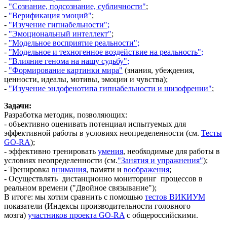
-
"Сознание, подсознание, субличности"
;
-
"Верификация эмоций
"
;
-
"Изучение
гипнабельност
и
"
;
-
"
Э
моциональный интеллект
"
;
-
"Модельное восприятие реальности";
-
"Модельное и техногенное воздействие на реальность";
-
"Влияние генома на нашу судьбу";
-
"Формирование картинки мира"
(знания, убеждения,
ценности, идеалы, мотивы, эмоции и чувства);
-
"Изучение
эндофенотипа гипнабельности и шизофрении"
;
Задачи:
Разработка методик, позволяющих:
- объективно оценивать потенциал испытуемых для
эффективной работы в условиях неопределенности (см.
Тесты
GO-RA
);
- эффективно тренировать
умения
, необходимые для работы в
условиях неопределенности (см.
"Занятия и упражнения"
);
- Тренировка
внимания
, памяти и
воображения
;
- Осуществлять дистанционно мониторинг процессов в
реальном времени ("Двойное связывание");
В итоге: мы хотим сравнить с помощью
тестов ВИКИУМ
показатели (Индексы производительности головного
мозга)
участников проекта GO-RA
с общероссийскими.