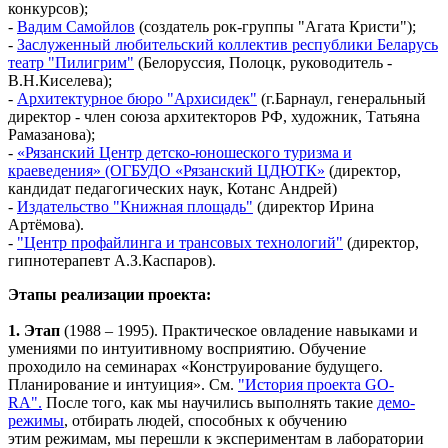
конкурсов);
-
Вадим Самойлов
(создатель рок-группы "Агата Кристи");
-
З
аслуженный любительский коллектив республики Беларусь
театр "Пилигрим"
(Белоруссия, Полоцк, руководитель -
В.Н.Киселева);
-
А
рхитектурное бюро "Архисидек"
(г.Барнаул, генеральный
директор - член союза архитекторов РФ, художник, Татьяна
Рамазанова);
-
«Рязанский Центр детско-юношеского туризма и
краеведения» (ОГБУДО «Рязанский ЦДЮТК»
(директор,
кандидат педагогических наук, Котанс Андрей)
-
Издательство "Книжная площадь"
(директор Ирина
Артёмова).
-
"Центр профайлинга и трансовых технологий"
(директор,
гипнотерапевт А.З.Каспаров).
Этапы реализации проекта:
1.
Этап
(1988 – 1995). Практическое овладение навыками и
умениями по интуитивному восприятию. Обучение
проходило на семинарах «Конструирование будущего.
Планирование и интуиция». См.
"История проекта GO-
RA".
После того, как мы научились выполнять такие
демо-
режимы
, отбирать людей, способных к обучению
этим режимам, мы перешли к экспериментам в лаборатории