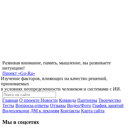
Развивая внимание, память, мышление, вы развиваете
интуицию!
Проект
«Go-Ra»
Изучение факторов, влияющих на качество решений,
принимаемых
в условиях неопределенности человеком и системами с ИИ.
Главная
О проекте
Новости
Команда
Партнеры
Творчество
Тесты
Вопросы-ответы
Отзывы
Видео/Фото
График занятий
Видеолекции
ДМ к лекциям
Контакты
Карта сайта
Мы в соцсетях