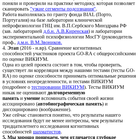
поняли и проверили на практике методику, которая позволяет
сканировать
"узкие сегменты подсознания"
.
Работа выполнялась по гранту фонда BIAL (Порто,
Португалия) на базе лаборатории клинической
нейрофизиологии ГНЦ им. В.П.Сербского Минздрава РФ
(зав. лабораторией
д.б.н. А.В.Киренская
) и лаборатории
экспериментальной психофизиологии МосГУ (руководитель
проф.,
д.м.н. В.М.Звоников.
4.
Этап
(2016 - н.вр). Сравнение когнитивных
способностей участников проекта GO-RA с общероссийскими
по оценке ВИКИУМ.
Одна из целей проекта состоит в том, чтобы проверить,
существует ли корреляция между нашими тестами (тесты GO-
RA) по оценке способности принимать оптимальные решения
в условиях неопределенности, и тестами ВИКИУМ
(подробнее о
тестировании ВИКИУМ
). Тесты ВИКИУМ
никак не оценивают
долговременную
память
и
умение
вспоминать события своей жизни
ассоциировано (
автобиографическая память
) и
диссоциировано (воображение).
Уже сейчас становится понятно, что результаты нашего
исследования будут не менее интересны, чем результаты
тридцатилетнего исследования когнитивных
способностей
шахматистов
.
5. Мы хорошо понимаем, чем отличается глубокое