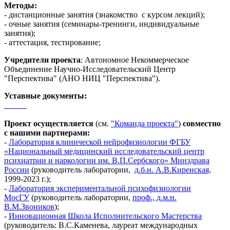
Методы:
- дистанционные занятия (знакомство с курсом лекций);
- очные занятия (семинары-тренинги, индивидуальные
занятия);
- аттестация, тестирование;
Учредители проекта
: Автономное Некоммерческое
Объединение Научно-Исследовательский Центр
"Перспектива" (АНО НИЦ "Перспектива").
Уставные документы:
Проект осуществляется
(см.
"Команда проекта"
)
совместно
с нашими партнерами:
-
Л
аборатория клинической нейрофизиологии ФГБУ
«Национальный медицинский исследовательский центр
психиатрии и наркологии им. В.П.Сербского» Минздрава
России
(руководитель лаборатории,
д.б.н. А.В.Киренская,
1999-2023 г.);
-
Л
аборатория экспериментальной психофизиологии
МосГУ
(руководитель лаборатории,
проф., д.м.н.
В.М.Звоников
);
-
Инновационная Школа Исполнительского Мастерства
(руководитель: В.С.Каменева, лауреат международных