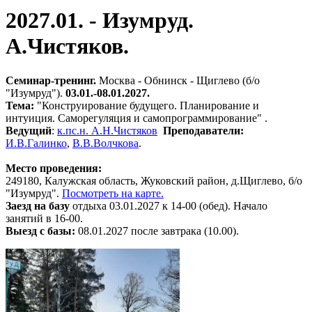
2027.01. - Изумруд.
А.Чистяков.
Cеминар-тренинг.
Москва - Обнинск - Щиглево (б/о
"Изумруд").
03
.01.-08.01.
2027.
Тема:
"Конструирование будущего. Планирование и
интуиция. Саморегуляция и самопрограммирование" .
Ведущий
:
к.пс.н. А.Н.Чистяков
Преподаватели:
И.В.Галинко
,
В.В.Волчкова
.
Место проведения:
249180, Калужская область, Жуковский район, д.Щиглево, б/о
"Изумруд".
Посмотреть на карте.
Заезд на базу
отдыха 03.01.2027 к 14-00 (обед). Начало
занятий в 16-00.
Выезд с базы:
08.01.2027 после завтрака (10.00).