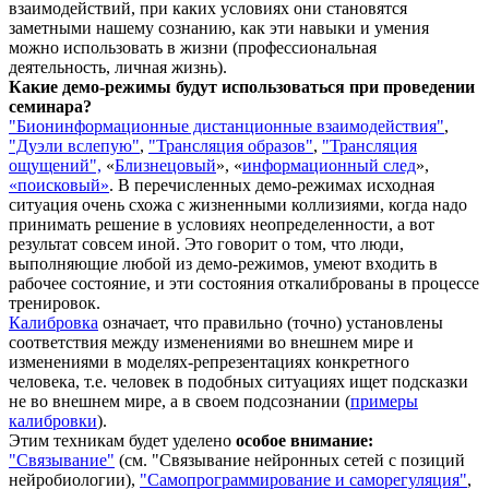
взаимодействий, при каких условиях они становятся
заметными нашему сознанию, как эти навыки и умения
можно использовать в жизни (профессиональная
деятельность, личная жизнь).
Какие демо-режимы будут использоваться при проведении
семинара?
"Бионинформационные дистанционные
взаимодействия"
,
"Дуэли вслепую"
,
"Трансляция образов"
,
"Трансляция
ощущений",
«
Близнецовый
», «
информационный след
»,
«поисковый»
. В перечисленных демо-режимах исходная
ситуация очень схожа с жизненными коллизиями, когда надо
принимать решение в условиях неопределенности, а вот
результат совсем иной. Это говорит о том, что люди,
выполняющие любой из демо-режимов, умеют входить в
рабочее состояние, и эти состояния откалиброваны в процессе
тренировок.
Калибровка
означает, что правильно (точно) установлены
соответствия между изменениями во внешнем мире и
изменениями в моделях-репрезентациях конкретного
человека, т.е. человек в подобных ситуациях ищет подсказки
не во внешнем мире, а в своем подсознании (
примеры
калибровки
).
Этим техникам будет уделено
особое внимание:
"Связывание"
(см. "Связывание нейронных сетей с позиций
нейробиологии),
"Самопрограммирование и саморегуляция"
,