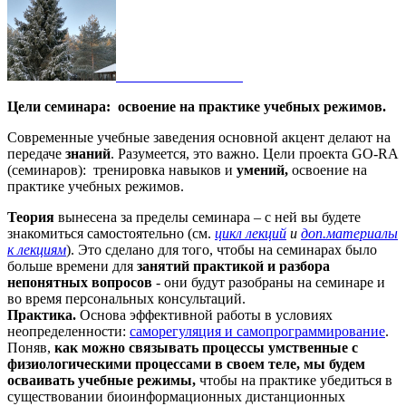
Цели семинара: о
своение на практике учебных режимов.
Современные учебные заведения основной акцент делают на
передаче
знаний
. Разумеется, это важно. Цели проекта GO-RA
(семинаров): тренировка навыков и
умений,
освоение на
практике учебных режимов.
Теория
вынесена за пределы семинара – с ней вы будете
знакомиться самостоятельно (см.
цикл лекций
и
доп.материалы
к лекциям
). Это сделано для того, чтобы на семинарах было
больше времени для
занятий практикой и разбора
непонятных вопросов
- они будут разобраны на семинаре и
во время персональных консультаций.
Практика.
Основа эффективной работы в условиях
неопределенности:
саморегуляция и самопрограммирование
.
Поняв,
как можно связывать процессы умственные с
физиологическими процессами в своем теле, мы будем
осваивать учебные режимы,
чтобы на практике убедиться в
существовании биоинформационных дистанционных