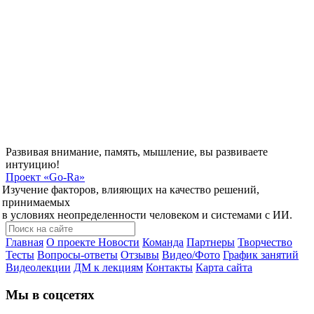
Развивая внимание, память, мышление, вы развиваете
интуицию!
Проект
«Go-Ra»
Изучение факторов, влияющих на качество решений,
принимаемых
в условиях неопределенности человеком и системами с ИИ.
Главная
О проекте
Новости
Команда
Партнеры
Творчество
Тесты
Вопросы-ответы
Отзывы
Видео/Фото
График занятий
Видеолекции
ДМ к лекциям
Контакты
Карта сайта
Мы в соцсетях