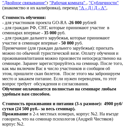
"Двойное связывание"
:
"Рабочая комната"
,
"Субличности"
(знакомство и их калибровка), переход
"А - Д | Д - А"
,
Стоимость обучения:
- для участников проекта GO-RA
-26
000
рублей
- для граждан РФ, СНГ, которые принимают участие в
семинарах впервые -
35 000
руб.
- для граждан дальнего зарубежья, которые принимают
участие в семинаре впервые -
50 000
руб.
Примечание (для граждан дальнего зарубежья): приехать
можно по обычной туристической визе. Оплату обучения и
проживания/питания можно произвести непосредственно на
семинаре. Заранее зарегистрируйтесь на семинар. После того,
как мы включим Вас в число участников и сообщим об
этом, пришлите скан билетов. После этого мы забронируем
место и закажем питание. Если нужен переводчик, то этот
вопрос требует обсуждения и согласования.
Обучение оплачивается полностью на семинаре любым
удобным вам способом.
Стоимость проживания и питания (3-х разовое): 4900 руб/
сутки (24 500 руб.- за весь семинар).
Проживание
в 2-х местных номерах, корпус №2. На въезде
говорить, что на семинар психологов (Андрей Чистяков)
корпус №2.