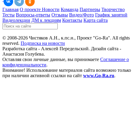
Главная
О проекте
Новости
Команда
Партнеры
Творчество
Тесты
Вопросы-ответы
Отзывы
Видео/Фото
График занятий
Видеолекции
ДМ к лекциям
Контакты
Карта сайта
© 2008-2026 Чистяков А.Н., к.пс.н., Проект "Go-Ra". All rights
reserved.
Подписка на новости
Разработка сайта - Алексей Передельский. Дизайн сайта -
Анастасия Голубева.
Оставляя свои личные данные, вы принимаете
Соглашение о
конфиденциальности
.
Внимание! Использование материалов сайта возможно только
при наличии активной ссылки на сайт
www.Go-Ra.ru
.