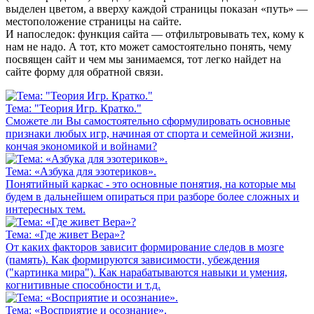
выделен цветом, а вверху каждой страницы показан «путь» —
местоположение страницы на сайте.
И напоследок: функция сайта — отфильтровывать тех, кому к
нам не надо. А тот, кто может самостоятельно понять, чему
посвящен сайт и чем мы занимаемся, тот легко найдет на
сайте форму для обратной связи.
Тема: "Теория Игр. Кратко."
Сможете ли Вы самостоятельно сформулировать основные
признаки любых игр, начиная от спорта и семейной жизни,
кончая экономикой и войнами?
Тема: «Азбука для эзотериков».
Понятийный каркас - это основные понятия, на которые мы
будем в дальнейшем опираться при разборе более сложных и
интересных тем.
Тема: «Где живет Вера»?
От каких факторов зависит формирование следов в мозге
(память). Как формируются зависимости, убеждения
("картинка мира"). Как нарабатываются навыки и умения,
когнитивные способности и т.д.
Тема: «Восприятие и осознание».