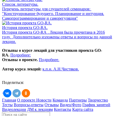
Список литературы.
Перечень литературы для слушателей семинаров:
"Конструирование будущего. Планирование и интуиция.
Самопрограммирование и саморегуляция"
История проекта GO-RA.
История проекта GO-RA . Лекция была прочитана в 2016
году. Дополнительно изложены ответы и вопросы по данной
лекции.
Отзывы о курсе лекций для участников проекта GO-
RA.
Подробнее:
Отзывы о проекте.
Подробнее.
Автор курса лекций:
к.п.н. А.Н.Чистяков.
Поделиться:
Главная
О проекте
Новости
Команда
Партнеры
Творчество
Тесты
Вопросы-ответы
Отзывы
Видео/Фото
График занятий
Видеолекции
ДМ к лекциям
Контакты
Карта сайта