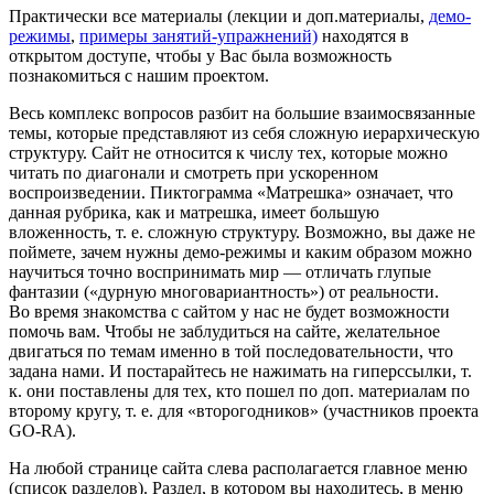
Практически все материалы (лекции и доп.материалы,
демо-
режимы
,
примеры занятий-упражнений)
находятся в
открытом доступе, чтобы у Вас была возможность
познакомиться с нашим проектом.
Весь комплекс вопросов разбит на большие взаимосвязанные
темы, которые представляют из себя сложную иерархическую
структуру. Сайт не относится к числу тех, которые можно
читать по диагонали и смотреть при ускоренном
воспроизведении. Пиктограмма «Матрешка» означает, что
данная рубрика, как и матрешка, имеет большую
вложенность, т. е. сложную структуру. Возможно, вы даже не
поймете, зачем нужны демо-режимы и каким образом можно
научиться точно воспринимать мир — отличать глупые
фантазии («дурную многовариантность») от реальности.
Во время знакомства с сайтом у нас не будет возможности
помочь вам. Чтобы не заблудиться на сайте, желательное
двигаться по темам именно в той последовательности, что
задана нами. И постарайтесь не нажимать на гиперссылки, т.
к. они поставлены для тех, кто пошел по доп. материалам по
второму кругу, т. е. для «второгодников» (участников проекта
GO-RA).
На любой странице сайта слева располагается главное меню
(список разделов). Раздел, в котором вы находитесь, в меню