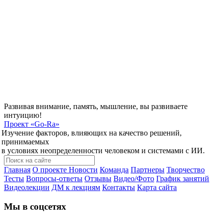
Развивая внимание, память, мышление, вы развиваете
интуицию!
Проект
«Go-Ra»
Изучение факторов, влияющих на качество решений,
принимаемых
в условиях неопределенности человеком и системами с ИИ.
Главная
О проекте
Новости
Команда
Партнеры
Творчество
Тесты
Вопросы-ответы
Отзывы
Видео/Фото
График занятий
Видеолекции
ДМ к лекциям
Контакты
Карта сайта
Мы в соцсетях