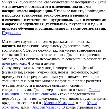
минуя их (субсенсорное, сверхчувственное восприятие). Если
мы
замечаем и осознаем эти изменения, значит, мы
воспринимаем информацию.
Чтобы ее понять, необходимо
в процессе тренировки точно соотнести внешние
изменения с изменениями внутренними, т.е. с изменениями
в образах и ощущениях (тактильных, вкусовых и т.д.). В
процессе обучения и устанавливаются такие соответствия.
Подробнее.
Мы можем научить, не только рассказать и показать, а
научить на практике
"модельному (субсенсорному)
восприятию". Это не сложно, т.к. мы
у
меем
транслировать
состояния без слов, т.е. это не гипноз. Для нас совершенно
очевидно, что обучать необходимо на совершенно безопасных
демо-режимах
. Что мы и делаем.
Сразу могу сказать, что у людей творческих профессий
(музыканты, актеры, художники, поэты), возможно, будет
преимущество перед остальными участниками семинаров-
тренингов, т.к. они уже многое получили в плане развития
чувствительности в процессе овладения своими
специальностями. Для примера несколько отзывов:
Стэлла
Ильницки
,
Елена Клещевникова
- яркие представители
первой группы, а вот следующих участников к гуманитариям
вряд ли отнесешь: к.б.н.,
Марина Комарова
, к.т.н.,
Юрий
Хохленко,
д.м.н.,
Андрей
Чемерис
. В конце страницы есть