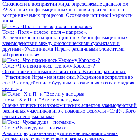
Сложности в восприятии мира, определяемые диапазоном
АЧХ наших информационных каналов и длительностью
воспринимаемых процессов. Осознание истинной мерности
мира.
Тема: «Поля – налево, поля – направо».
Различные аспекты дистанционных биоинформационных
взаимодействий между биологическими субъектами и
другими «Участниками Игры», различными элементами
«Игрового поля».
Тема: «Что приснилось Черному Королю»?
Осознание и понимание своих снов. Влияние различных
«Участников Игры» на наши сны. Модельное восприятие во
сне. Взаимодействие с будущим в различных фазах и стадиях
сна и т.д.
Темы: "Х и П" и "Все ли у нас дома".
Оценка этических и экономических аспектов взаимодействий
различных участников игр с помощью формулы «11πR». Кого
считать ненормальным?
Тема: «Чужая душа – потемки».
Анализ представлений о душе и «реинкарнационных
феноменах», существующих в разных религиях,