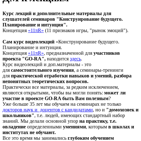
Курс лекций и дополнительные материалы для
слушателей семинаров "Конструирование будущего.
Планирование и интуиция".
Концепция
«11πR»
(11 признаков игры, "рынок эмоций").
Сам курс видеолекций
«Конструирование будущего.
Планирование и интуиция.
Концепция
«11πR»
, предназначенной для
участников
проекта "GO-RA",
находится
здесь
.
Курс видеолекций и доп.материалы - это
для
самостоятельного изучения
, а семинары-тренинги
для
практической отработки навыков и умений, разбора
непонятных теоретических вопросов.
Практически все материалы, за редким исключением,
являются открытыми, чтобы вы могли понять:
может ли
участие в проекте GO-RA быть Вам полезным
?
Уже больше 35 лет мы обучаем на семинарах не только
докторов наук и доцентов с кандидатами
, но и
"домохозяек
и
школьников"
, т.е. людей, имеющих стандартный набор
знаний. Мы делали основной упор
на
практику, т.е.
овладение
определенными
умениями
, которым
в школах и
институтах не обучают.
Все это время мы занимались
глубоким обучением