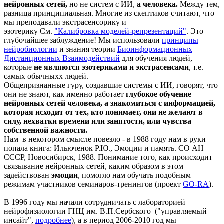
нейронных сетей,
но не систем с ИИ,
а человека.
Между тем,
разница принципиальная. Многие из скептиков считают, что
мы преподавали экстрасенсорику и
эзотерику
См.
"Калибровка моделей-репрезентаций"
. Это
глубочайшее заблуждение! Мы использовали
принципы
нейробиологии
и знания теории
Биоинформационных
Дистанционных Взаимодействий
для обучения людей,
которые
не являются эзотериками и
экстрасенсами
, т.е.
самых обычныхх людей.
Общепризнанные гуру, создавшие системы с ИИ, говорят, что
они не знают, как именно работает
глубокое обучение
нейронных сетей человека, а знакомиться с информацией,
которая исходит от тех, кто понимает, они не желают в
силу, нехватки времени или занятости, или чувства
собственной важности.
Нам в некотором смысле повезло - в 1988 году нам в руки
попала книга: Ильюченок Р.Ю., Эмоции и память. СО АН
СССР, Новосибирск, 1988. Понимание того, как происходит
связывание нейронных сетей, каким образом в этом
задействован
эмоции
, помогло нам обучать подобным
режимам участников семинаров-тренингов (проект
GO-RA
).
В 1996 году мы начали сотрудничать с лабораторией
нейрофизиологии ГНЦ им. В.П.Сербского ("управляемый
инсайт",
подробнее
), а в период 2006-2010 год мы