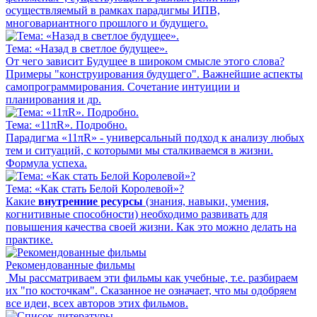
осуществляемый в рамках парадигмы ИПВ,
многовариантного прошлого и будущего.
Тема: «Назад в светлое будущее».
От чего зависит Будущее в широком смысле этого слова?
Примеры "конструирования будущего". Важнейшие аспекты
самопрограммирования. Сочетание интуиции и
планирования и др.
Тема: «11πR». Подробно.
Парадигма «11πR» - универсальный подход к анализу любых
тем и ситуаций, с которыми мы сталкиваемся в жизни.
Формула успеха.
Тема: «Как стать Белой Королевой»?
Какие
внутренние ресурсы
(знания, навыки, умения,
когнитивные способности) необходимо развивать для
повышения качества своей жизни. Как это можно делать на
практике.
Рекомендованные фильмы
Мы рассматриваем эти фильмы как учебные, т.е. разбираем
их "по косточкам". Сказанное не означает, что мы одобряем
все идеи, всех авторов этих фильмов.