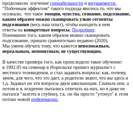
продолжили изучение
гипнабельности
и
внушаемости.
"Побочным эффектом" такого подхода явилось то, что мы
осознали, что такое
эмоции, чувства, сознание, подсознание,
каким образом можно сканировать узкие сегменты
подсознания
(весь наш опыт), чтобы находить в нем
ответы на
конкретные вопросы
.
Подробнее
.
Понимание того, каким образом можно сканировать
подсознание, пришло сравнительно недавно (2020).
Мы умеем обучать тому, что кажется
невозможным,
нереальным, непонятным, не существующим.
В качестве примера того, как происходило такое обучение:
в 1992.05 на семинар в Норильске пришел журналист с
местного телевидения, и стал задавать вопросы: как, почему,
зачем, для чего, что это дает, а родители знают, что вы здесь и
т.д. Задавал он эти вопросы двум школьницам. Сначала они, а
потом и я, искренне пытались отвечать на них, но я даже не
пытался "залезть в глубину, т.к. он бы просто "утонул" в этом
потоке новой
информации.