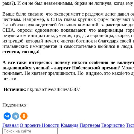
рака?). И он не был незаменимым, биржа не лопнула, когда ему
Выше было сказано, что эксперимент с разделом денег давал о
честным. Например, в США главы крупных фирм получают зна
"заработки руководителей больших компаний, характерные дл
США, опросы однозначно показывают, что американцы гораз
результатом инициативы, умения, труда, а европейцы, скорее,
из трущоб, который начал с чистки ботинок и благодаря своей
итальянских иммигрантов и самостоятельно выбился в люди
степени, господа!
А все-таки интересно: почему никого особенно не волнуе
выдающийся ученый - лауреат Нобелевской премии?
Может
понимает. Не хватает зрелищности. Но, видимо, это какой-то
печати.
Источник
: nkj.ru/archive/articles/3387/
Поделиться:
Главная
О проекте
Новости
Команда
Партнеры
Творчество
Тес