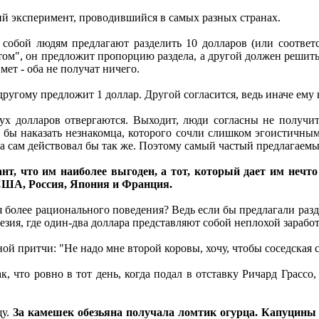
й эксперимент, проводившийся в самых разных странах.
обой людям предлагают разделить 10 долларов (или соответс
том", он предложит пропорцию раздела, а другой должен решить
ет - оба не получат ничего.
 другому предложит 1 доллар. Другой согласится, ведь иначе ему
ух долларов отвергаются. Выходит, люди согласны не получит
 бы наказать незнакомца, которого сочли слишком эгоистичным
ка сам действовал бы так же. Поэтому самый частый предлагаемы
т, что им наиболее выгоден, а тот, который дает им нечто
 США, Россия, Япония и Франция.
 более рационального поведения? Ведь если бы предлагали разде
незия, где один-два доллара представляют собой неплохой заработ
ой притчи: "Не надо мне второй коровы, хочу, чтобы соседская 
, что ровно в тот день, когда подал в отставку Ричард Грассо
щу.
За камешек обезьяна получала ломтик огурца. Капуцины 