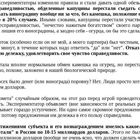
спериментаторы изменили правила и стали давать одной обезь
аведливостью, обделенные капуцины перестали съедать 
вать виноградину вообще ни за что, без камешка, положение е
 в 20% случаев.
Иными словами, капуцины перестали участвов
есправедливостью, "нечестно нажитым богатством" своего парт
лишив его виноградины, а заодно себя - огурца, он бы это сдела
боток (особенно если он не мой, а моего партнера) был честным
о минут, в течение которых надо ответить "да" или "нет".
Отказ
ную дележку, удовлетворить свое чувство справедливости.
тала вполне нормальным обмен камешка на огурец, но перестал
во, похоже, заложено в нашей биологической природе.
всех было денег (или винограда) поровну? Нет. Люди просто хот
м долларов.
омета" случайным образом, на этот раз перед игрой проводитс
. Экспериментатор объявляет (вне зависимости от реальных ре
 бывает гораздо уступчивее. Ни одно самое скромное предложени
 потому предложенная им дележка в его пользу справедлива.
стижениями субъекта и его вознаграждением имелось какое-
ботали" в России по 10-15 миллиардов долларов.
Этого не был
ллионов долларов (вообще не очень ясно, что должен сделать чел