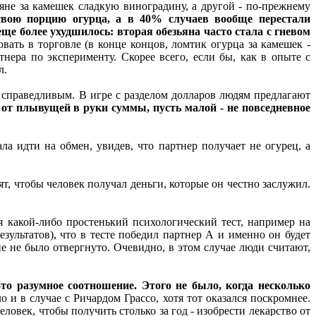
яне за камешек сладкую виноградину, а другой - по-прежнему
свою порцию огурца, а в 40% случаев вообще перестали
ще более ухудшилось: вторая обезьяна часто стала с гневом
ать в торговле (в конце концов, ломтик огурца за камешек -
нера по эксперименту. Скорее всего, если бы, как в опыте с
л.
, справедливым. В игре с разделом долларов людям предлагают
 от плывущей в руки суммы, пусть малой - не повседневное
а идти на обмен, увидев, что партнер получает не огурец, а
ят, чтобы человек получал деньги, которые он честно заслужил.
я какой-либо простенький психологический тест, например на
зультатов), что в тесте победил партнер А и именно он будет
е не было отвергнуто. Очевидно, в этом случае люди считают,
то разумное соотношение. Этого не было, когда несколько
о и в случае с Ричардом Грассо, хотя тот оказался поскромнее.
овек, чтобы получить столько за год - изобрести лекарство от