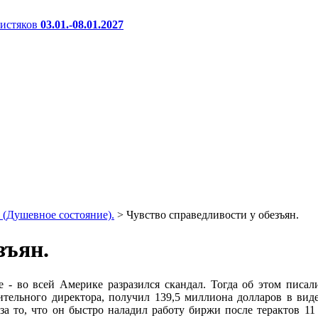
истяков
03.01.-08.01.2027
т (Душевное состояние).
>
Чувство справедливости у обезъян.
зъян.
- во всей Америке разразился скандал. Тогда об этом писали
нительного директора, получил 139,5 миллиона долларов в ви
за то, что он быстро наладил работу биржи после терактов 1