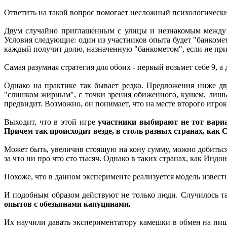
Ответить на такой вопрос помогает несложный психологически
Двум случайно приглашенным с улицы и незнакомым между с
Условия следующие: один из участников опыта будет "банкоме
каждый получит долю, назначенную "банкометом", если не прим
Самая разумная стратегия для обоих - первый возьмет себе 9, а
Однако на практике так бывает редко. Предложения ниже дв
"слишком жирным", с точки зрения обиженного, кушем, лишь
предвидит. Возможно, он понимает, что на месте второго игро
Выходит, что в этой игре
участники выбирают не тот вариан
Причем так происходит везде, в столь разных странах, как
Может быть, увеличив стоящую на кону сумму, можно добиться
за что ни про что сто тысяч. Однако в таких странах, как Индо
Похоже, что в данном эксперименте реализуется модель известн
И подобным образом действуют не только люди. Случилось так
опытов с обезьянами капуцинами.
Их научили давать экспериментатору камешки в обмен на пи