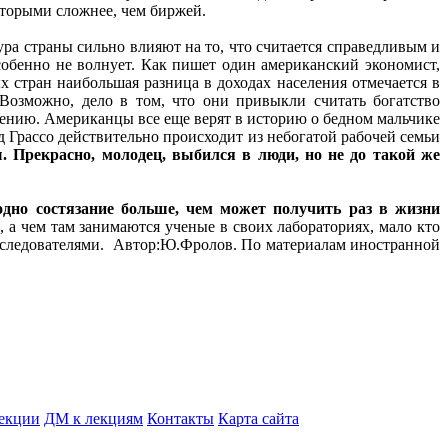
которыми сложнее, чем биржей.
ура страны сильно влияют на то, что считается справедливым и
обенно не волнует. Как пишет один американский экономист,
 стран наибольшая разница в доходах населения отмечается в
Возможно, дело в том, что они привыкли считать богатство
езению. Американцы все еще верят в историю о бедном мальчике
д Грассо действительно происходит из небогатой рабочей семьи
. Прекрасно, молодец, выбился в люди, но не до такой же
 одно состязание больше, чем может получить раз в жизни
, а чем там занимаются ученые в своих лабораториях, мало кто
 исследователями. Автор:Ю.Фролов. По материалам иностранной
екции
ДМ к лекциям
Контакты
Карта сайта