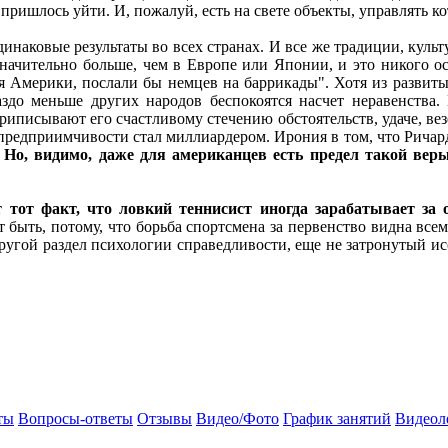
 пришлось уйти. И, пожалуй, есть на свете объекты, управлять 
динаковые результаты во всех странах. И все же традиции, культ
чительно больше, чем в Европе или Японии, и это никого ос
я Америки, послали бы немцев на баррикады". Хотя из развитых
до меньше других народов беспокоятся насчет неравенства. 
 приписывают его счастливому стечению обстоятельств, удаче, в
 предприимчивости стал миллиардером. Ирония в том, что Ричар
.
Но, видимо, даже для американцев есть предел такой веры
т тот факт, что ловкий теннисист иногда зарабатывает за
 быть, потому, что борьба спортсмена за первенство видна всем
 другой раздел психологии справедливости, еще не затронутый
ты
Вопросы-ответы
Отзывы
Видео/Фото
График занятий
Видеол