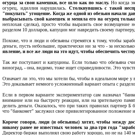
огурца за свои камешки, все шло как по маслу.
Но когда эк
огурец, идиллия нарушилась.
Столкнувшись с такой неспр
"покупать" угощение. Когда же одной из обезьян начали да
выбрасывать свой камешек и меняла его на огурец только
неплохая сделка), просто чтобы выразить свое возмущение н
разделом 10 долларов, капуцин мог навредить своему партнеру, 
Похоже, что и люди и обезьяны стремятся к тому, чтобы зара
деньги, пусть небольшие, практически ни за что - за нескольк
явление, и все же люди на это идут, чтобы обеспечить чест
Так же поступают и капуцины. Если только что обезьяна счи
виноград, - она, видимо, тоже ищет справедливости. Это чувст
Означает ли это, что мы хотели бы, чтобы в идеальном мире у 
Это доказывает немного усложненный вариант опыта с раздело
Если в первом варианте экспериментатор сам назначал "банк
внимание или на быстроту реакции, или на зрительную память
делить деньги. Оказалось, что при таких правилах партнер Б
что "банкомет" заслужил свое привилегированное положение и
Короче говоря, люди (и обезьяны) хотят, чтобы между до
никому ранее не известных человек за два-три года "зара
Директор биржи выполнял свою работу хорошо, но не на 140 ми