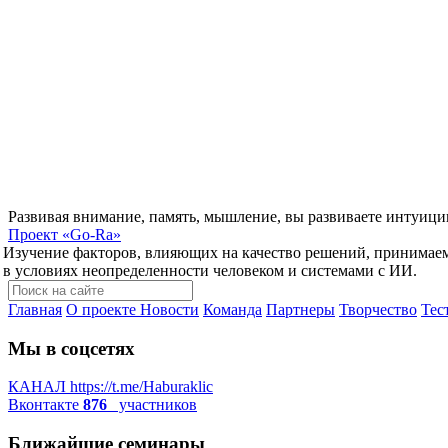
Развивая внимание, память, мышление, вы развиваете интуици
Проект
«Go-Ra»
Изучение факторов, влияющих на качество решений, принимае
в условиях неопределенности человеком и системами с ИИ.
Главная
О проекте
Новости
Команда
Партнеры
Творчество
Тес
Мы в соцсетях
КАНАЛ
https://t.me/Haburaklic
Вконтакте
876
участников
Ближайшие семинары