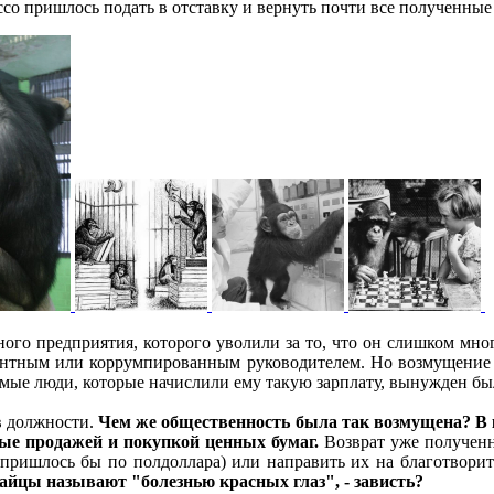
ссо пришлось подать в отставку и вернуть почти все полученные
го предприятия, которого уволили за то, что он слишком много
нтным или коррумпированным руководителем. Но возмущение об
амые люди, которые начислили ему такую зарплату, вынужден был
в должности.
Чем же общественность была так возмущена? В 
ные продажей и покупкой ценных бумаг.
Возврат уже полученн
ришлось бы по полдоллара) или направить их на благотворите
тайцы называют "болезнью красных глаз", - зависть?