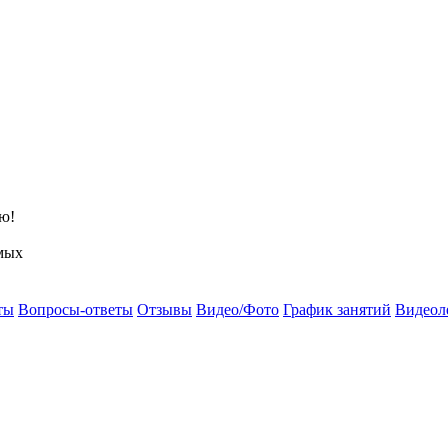
ю!
мых
ты
Вопросы-ответы
Отзывы
Видео/Фото
График занятий
Видеол