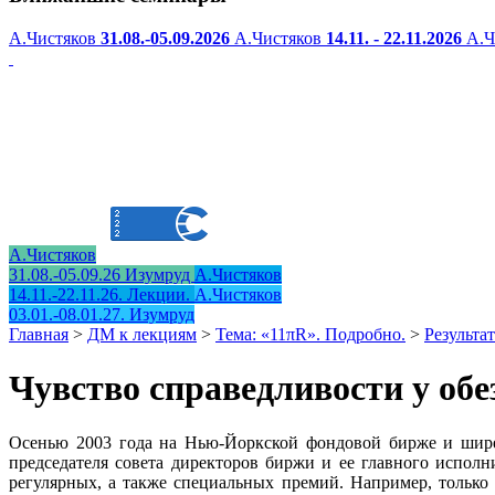
А.Чистяков
31.08.-05.09.2026
А.Чистяков
14.11. - 22.11.2026
А.Ч
А.Чистяков
31.08.-05.09.26 Изумруд
А.Чистяков
14.11.-22.11.26. Лекции.
А.Чистяков
03.01.-08.01.27. Изумруд
Главная
>
ДМ к лекциям
>
Тема: «11πR». Подробно.
>
Результа
Чувство справедливости у обе
Осенью 2003 года на Нью-Йоркской фондовой бирже и шире 
председателя совета директоров биржи и ее главного испол
регулярных, а также специальных премий. Например, только 