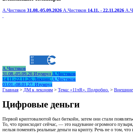
А.Чистяков
31.08.-05.09.2026
А.Чистяков
14.11. - 22.11.2026
А.Ч
А.Чистяков
31.08.-05.09.26 Изумруд
А.Чистяков
14.11.-22.11.26. Лекции.
А.Чистяков
03.01.-08.01.27. Изумруд
Главная
>
ДМ к лекциям
>
Тема: «11πR». Подробно.
>
Внешние 
Цифровые деньги
Первой криптовалютой был биткойн, затем они стали появлятьс
То, что происходит сейчас, — это надувание огромного пузыря,
нельзя поменять реальные деньги на крипту. Речь не о том, что