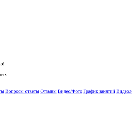
ю!
мых
ты
Вопросы-ответы
Отзывы
Видео/Фото
График занятий
Видеол