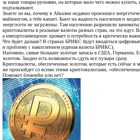
за наши товары рупиями, на которые мало чего можно купить, 
подталкивают.
Знаете ли вы, почему в Абхазии недавно произошел энергетиче
майнингом, а тебе капает. Бьют на жадность населения и заод
энергосети не загружены. Там населению разрешили заниматься 
криптовалюты в реальные валюты разных стран, на это идут. В
а импортозамещение хромает и потребность в критически важн
Что будет дальше? В странах БРИКС будут вводиться цифровы
и проблему с накоплением (единая валюта БРИКС).
Напомню, самые большие золотые запасы в США, Германии, Евро
золотом. Заодно есть возможность сдуть все пузыри сразу.
Криптовалюты, обеспеченные золотом, которые есть сейчас в м
же произойдет со всеми этими криптовалютами, «обеспеченными
Поможет блокчейн или нет?