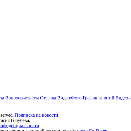
ты
Вопросы-ответы
Отзывы
Видео/Фото
График занятий
Видеол
eserved.
Подписка на новости
тасия Голубева.
онфиденциальности
.
при наличии активной ссылки на сайт
www.Go-Ra.ru
.