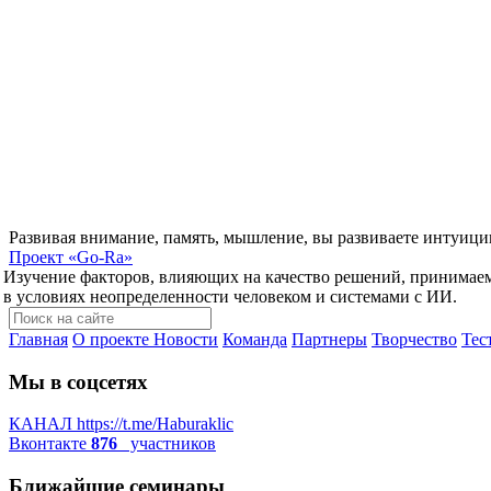
Развивая внимание, память, мышление, вы развиваете интуици
Проект
«Go-Ra»
Изучение факторов, влияющих на качество решений, принимае
в условиях неопределенности человеком и системами с ИИ.
Главная
О проекте
Новости
Команда
Партнеры
Творчество
Тес
Мы в соцсетях
КАНАЛ
https://t.me/Haburaklic
Вконтакте
876
участников
Ближайшие семинары