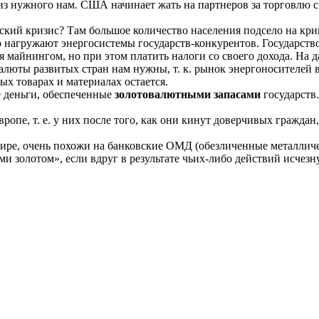
из нужного нам. США начинает жать на партнеров за торговлю с
ский кризис? Там большое количество населения подсело на крип
но нагружают энергосистемы государств-конкурентов. Государств
майнингом, но при этом платить налоги со своего дохода. На да
алюты развитых стран нам нужны, т. к. рынок энергоносителей в
ых товарах и материалах остается.
е деньги, обеспеченные
золотовалютными запасами
государств
пе, т. е. у них после того, как они кинут доверчивых граждан,
ире, очень похожи на банковские ОМД (обезличенные металличес
 золотом», если вдруг в результате чьих-либо действий исчезну