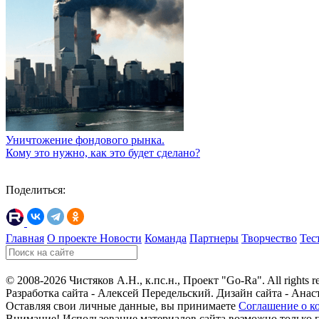
Уничтожение фондового рынка.
Кому это нужно, как это будет сделано?
Поделиться:
Главная
О проекте
Новости
Команда
Партнеры
Творчество
Тес
© 2008-2026 Чистяков А.Н., к.пс.н., Проект "Go-Ra". All rights r
Разработка сайта - Алексей Передельский. Дизайн сайта - Анас
Оставляя свои личные данные, вы принимаете
Соглашение о к
Внимание! Использование материалов сайта возможно только 