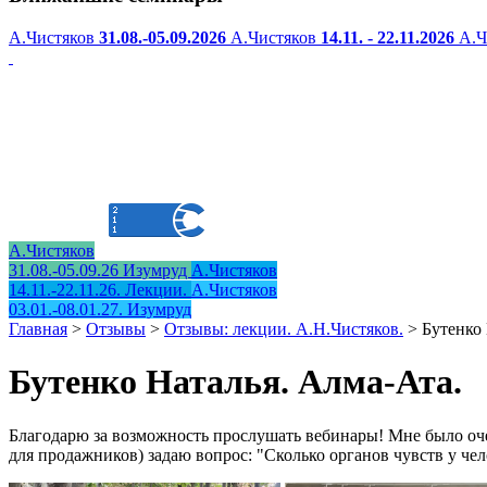
А.Чистяков
31.08.-05.09.2026
А.Чистяков
14.11. - 22.11.2026
А.Ч
А.Чистяков
31.08.-05.09.26 Изумруд
А.Чистяков
14.11.-22.11.26. Лекции.
А.Чистяков
03.01.-08.01.27. Изумруд
Главная
>
Отзывы
>
Отзывы: лекции. А.Н.Чистяков.
>
Бутенко 
Бутенко Наталья. Алма-Ата.
Благодарю за возможность прослушать вебинары! Мне было оче
для продажников) задаю вопрос: "Сколько органов чувств у чел