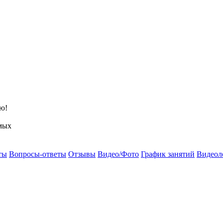
ю!
мых
ты
Вопросы-ответы
Отзывы
Видео/Фото
График занятий
Видеол