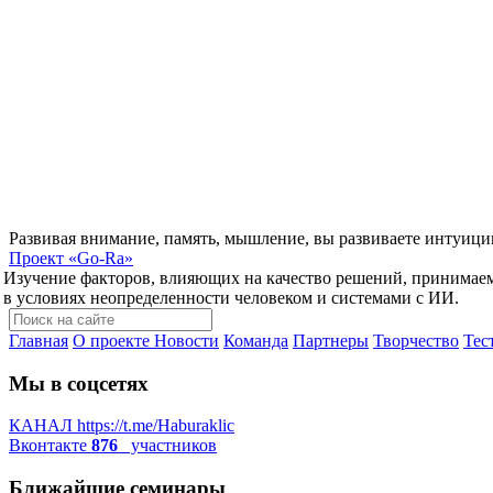
Развивая внимание, память, мышление, вы развиваете интуици
Проект
«Go-Ra»
Изучение факторов, влияющих на качество решений, принимае
в условиях неопределенности человеком и системами с ИИ.
Главная
О проекте
Новости
Команда
Партнеры
Творчество
Тес
Мы в соцсетях
КАНАЛ
https://t.me/Haburaklic
Вконтакте
876
участников
Ближайшие семинары