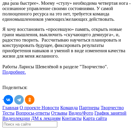
два раза быстрее». Моему «стулу» необходима четвертая нога -
осознанное управление своими состояниями. У самой
полноценного ресурса на это нет, требуется команда
единомышленников умеющих/желающих действовать.
Я хочу восстановить «просевшую» память, открыть новые
грани мышления, выключить «скучающего демиурга», и,
радостно творить. Рассчитываю научиться планировать и
конструировать будущее, фиксировать результаты
приобретения навыков и умений в виде изменения качества
жизни для меня желанного.
Работы Ларисы Шевелёвой в разделе "Творчество".
Подробнее.
Поделиться:
Главная
О проекте
Новости
Команда
Партнеры
Творчество
Тесты
Вопросы-ответы
Отзывы
Видео/Фото
График занятий
Видеолекции
ДМ к лекциям
Контакты
Карта сайта