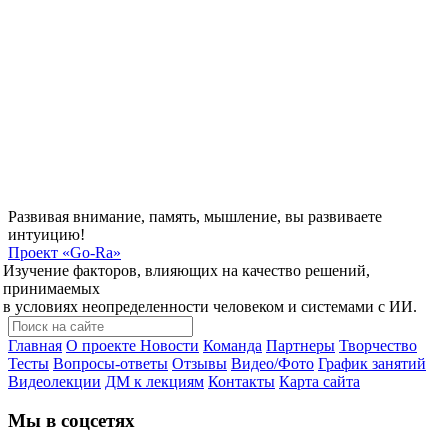
Развивая внимание, память, мышление, вы развиваете
интуицию!
Проект
«Go-Ra»
Изучение факторов, влияющих на качество решений,
принимаемых
в условиях неопределенности человеком и системами с ИИ.
Главная
О проекте
Новости
Команда
Партнеры
Творчество
Тесты
Вопросы-ответы
Отзывы
Видео/Фото
График занятий
Видеолекции
ДМ к лекциям
Контакты
Карта сайта
Мы в соцсетях