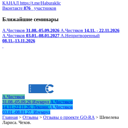
КАНАЛ
https://t.me/Haburaklic
Вконтакте
876
участников
Ближайшие семинары
А.Чистяков
31.08.-05.09.2026
А.Чистяков
14.11. - 22.11.2026
А.Чистяков
03.01.-08.01.2027
А.Непритворенный
08.11.-13.11.2026
А.Чистяков
31.08.-05.09.26 Изумруд
А.Чистяков
14.11.-22.11.26. Лекции.
А.Чистяков
03.01.-08.01.27. Изумруд
Главная
>
Отзывы
>
Отзывы о проекте GO-RA
>
Шевелева
Лариса. Чехов.