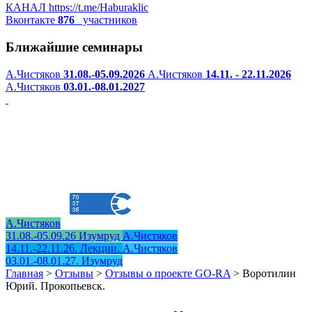
КАНАЛ
https://t.me/Haburaklic
Вконтакте
876
участников
Ближайшие семинары
А.Чистяков
31.08.-05.09.2026
А.Чистяков
14.11. - 22.11.2026
А.Чистяков
03.01.-08.01.2027
А.Чистяков
31.08.-05.09.26 Изумруд
А.Чистяков
14.11.-22.11.26. Лекции.
А.Чистяков
03.01.-08.01.27. Изумруд
Главная
>
Отзывы
>
Отзывы о проекте GO-RA
>
Воротилин
Юрий. Прокопьевск.