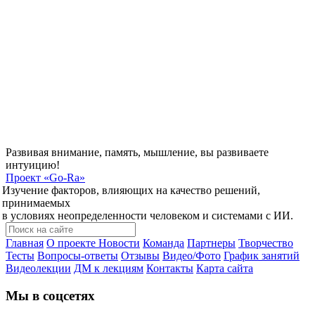
Развивая внимание, память, мышление, вы развиваете
интуицию!
Проект
«Go-Ra»
Изучение факторов, влияющих на качество решений,
принимаемых
в условиях неопределенности человеком и системами с ИИ.
Главная
О проекте
Новости
Команда
Партнеры
Творчество
Тесты
Вопросы-ответы
Отзывы
Видео/Фото
График занятий
Видеолекции
ДМ к лекциям
Контакты
Карта сайта
Мы в соцсетях