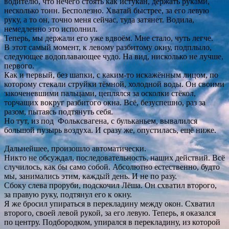
водителю, что нечего стоять как истукан, держать руками,
несколько тонн. Бесполезно. Хватай быстрее, за его левую
руку, а то он, точно меня сейчас, туда затянет. Водила,
немедленно это исполнил.
Теперь, мы держали его уже вдвоём. Мне стало, чуть легче.
В этот самый момент, к левому разбитому окну, подплыло,
следующее водоплавающее чудо. На вид, нисколько не лучше,
первого.
Как и первый, без шапки, с каким-то искажённым лицом, по
которому стекали струйки тёмной, холодной воды. Он своими
закоченевшими пальцами, цеплялся за осколки стёкол,
торчащих вокруг разбитого окна. Всё, безуспешно, раз за
разом, пытаясь подтянуть себя.
Но тут, из под Фольксвагена, с бульканьем, вывалился
большой пузырь воздуха. И сразу же, опустилась, ещё ниже.
Дальнейшее, произошло автоматически.
Никто не обсуждал, последовательность, наших действий. Всё
случилось, как бы само собой. Абсолютно естественно, будто
мы, занимались этим, каждый день. И не по разу.
Сбоку слева проруби, подскочил Лёша. Он схватил второго,
за правую руку, подтянул его к окну.
Я же бросил упираться в перекладину между окон. Схватил
второго, своей левой рукой, за его левую. Теперь, я оказался
по центру. Подбородком, упирался в перекладину, из которой