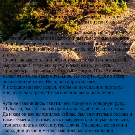
Оттуда, всё время было слышно, лишь какое-то, мычание. Не
понятно, сколько же их. В каком они состоянии.
Тут, я почувствовал, стойкий спиртной, запах. Ситуация,
резко усугублялась. Оказывается, они там внутри были все,
мертвецки пьяны…
Я, рискуя свалиться в воду, встал на самый край льдины и,
изловчившись, зацепил какого-то плывущего мимо мужика в
чёрной шубе, прямо за его шиворот. За большой, каракулевый
воротник. Шапки на нём, конечно не было. Наверно она, уже
утонула.
Но вот так как есть спиной, он у меня никак не проходил, в
дырку окна. Я и так его кручу и эдак, не получается.
Пришлось разворачивать его ко мне лицом. Он всё время
мычал что-то, не вразумительное. Но тонуть, судя по всему –
пока особо не хотел. Вяло, но сопротивлялся.
Я истошно на него заорал, чтобы он немедленно протянул
мне, руку навстречу. Что мгновенно было исполнено.
Чуть не свалившись, схватил его мокрую и холодную руку.
Шуба его, была насквозь пропитана водой и весила немало.
Да и сам он как выяснилось сейчас, был значительно больше и
тяжелее меня. Поэтому, хоть и медленно, но неукоснительно,
стал затягивать к себе, внутрь салона. Упершись коленями и
свободной рукой в металл машины, коротко сообщил