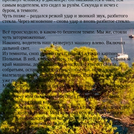
самым водителем, кто сидел за рулём. Секунда и исчез с
буром, в темноте.
Чуть позже – раздался резкий удар и звонкий звук, разбитого
стекла. Через мгновение - снова удар и вновь разбитое стекло.
Всё происходило, в каком-то бешеном темпе. Мы же, стояли
чуть заторможенные.
Наконец, водитель наш, развернул машину влево. Включил
дальний свет.
Из темноты, сноп яркого света, вырвал жуткую картину.
Полынья. В ней, как поплавок, торчит зад автобуса. Справа за
край машины, держит водила и истошно кричит своим
собратьям, оставшимся внутри, чтобы они, немедленно
вылезали наружу, через разбитое окно. Вся передняя часть,
уже полностью, ушла под воду.
Мы с Лёшей, побежали так быстро, как только могли. Время
для спасения – секунды, максимум - минуты.
Навстречу нам била чёрная пустота глазниц задних окон.
Мрачная, гнетущая картина.
Подбежав вплотную, я различил, что кто-то, трепыхается там,
в воде, внутри салона. Мой красный бур, валялся справа в
снегу. Качающаяся, задняя часть авто, грозила в любой
момент, с бульканьем уйти на дно, поглотив всех без разбору,
кто сейчас там, внутри.