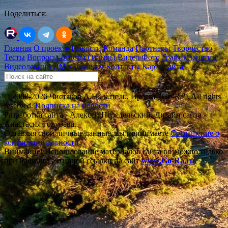
Поделиться:
Главная
О проекте
Новости
Команда
Партнеры
Творчество
Тесты
Вопросы-ответы
Отзывы
Видео/Фото
График занятий
Видеолекции
ДМ к лекциям
Контакты
Карта сайта
© 2008-2026 Чистяков А.Н., к.пс.н., Проект "Go-Ra". All rights
reserved.
Подписка на новости
Разработка сайта - Алексей Передельский. Дизайн сайта -
Анастасия Голубева.
Оставляя свои личные данные, вы принимаете
Соглашение о
конфиденциальности
.
Внимание! Использование материалов сайта возможно только
при наличии активной ссылки на сайт
www.Go-Ra.ru
.