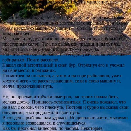
Вот они, перед нами. Фольксваген же, на удивление, всё
булькал, но никак не мог утонуть.
Ребятам, в этот день, повезло ещё раз. И по крупному. Пока
мы воевали и занимались спасательной операцией, подъехало,
сразу несколько машин. Среди них – больший полупустой
микроавтобус.
Мы, завели под руки всю нашу мокрую троицу, в тёплый и
просторный салон. Там, по рыбацкой традиции им тут же,
налили по стакану. Дали кто мог, сухой одежды.
Посчитав, что миссия наша, на сегодня уже выполнена, стали
собираться. Почти рассвело.
Нашел свой затоптанный в снег, бур. Отряхнул его и уложил
на своё место, в багажник.
Посмотрев на полынью, а затем и на горе рыболовов, уже с
хохотом чего - то рассказывающим, сели в свою машину и,
молча, продолжили путь.
Но, не проехав и трёх километров, нас троих начала бить,
мелкая дрожь. Пришлось остановиться. Я очень пожалел, что
не взял с собой, чего плеснуть. Постояв и бурно высказав свои
ощущения, мы продолжили свой путь.
В тот день, рыбалка нам удалась. Но довольно часто, мыслями
я невольно возвращался, к случившемуся.
Как бы прогонял видеоряд, по частям. Некоторые,