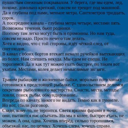
пушистым снежным покрывалом. У берега, где мы едем, лед,
похоже, довольно крепкий, совсем не трещит под машиной.
Да и глубина под нами, меньше метра. Сантиметров тридцать,
сорок.
А посередине канала – глубина метра четыре, местами пять.
Возможны течения, бьют родники.
Поэтому там легко могут быть и промоины. Но нам туда,
совсем не надо. Просто нечего там делать.
Хотя и видно, что с той стороны, идёт чёткий след, от
снегоходов.
В канал с обоих бортов втекает немало ручейков вытекающих
из болот. Нам спешить некуда. Мы едем не спеша. Не
торопимся. Да и как тут можно ехать быстрее, по таким вот
ухабам. Местами, колея делает немыслимые зигзаги.
Травим рыбацкие и жизненные байки, морально потихоньку
готовимся к предстоящей рыбалке. С удовольствием делимся
секретами рыболовного мастерства. Снасти, места, методы
ловли, поиск рыбы, обмундирование.
Впереди по каналу, никого не видать. Темно как в туннеле.
Но вот, сбили разговор.
Сзади, кому-то, не терпится. Светя яркими фарами в ночи,
они, пытаются нас объехать. Но мы в колее, быстрее ехать, не
можем. А она, одна. Хочешь вперёд, сильно торопишься,
объезжай нас, по целику. Хочешь слева, хочешь справа.