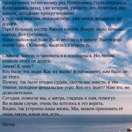
прокручивал, по нескольку раз. Потихоньку, стало отпускать.
Возвращаясь назад, уже вечером, увидели, что прорубив лёд
канала, лебёдками прикрученными
к толстым берёзам, микроавтобус, уже почти дотащили, до
дороги.
Горел большой костёр. Работа кипела. Вокруг было немало
народу. Все суетились.
Наши рыболовы, тоже были веселы и в работе. Выглядели
нормально. Особенно, выделялся водитель
.
Сначала, хотели остановиться и пообщаться. Но, потом,
решили этого не делать.
Зачем? К чему?
Кто были эти люди. Как их звали? В тот момент, нам было не
до этого.
Почему, так было угодно судьбе, свести нас вместе, в это
тёмное, холодное февральское утро. Кто его знает? Нам это, не
дозволительно.
Сегодня, помогли мы, а завтра, глядишь и нам, помогут.
Во всяком случае, очень бы хотелось в это верить.
Видно, так устроена наша жизнь. Мы, можем принимать её
лишь такую, какая она, есть…
Питер