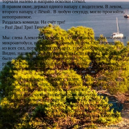
торчали налево и направо осколки стёкол.
В правом окне, держал одного напару с водителем. В левом,
второго напару, с Лёхой.. В любую секунду, могло произойти,
непоправимое.
Раздалась команда. На счёт три!
- Раз! Два! Три! Тянем!
Мы: слева Алексей. Посреди я, отталкиваюсь двумя ногами от
микроавтобуса, ниже окон. Справа - водила. Одновременно,
из всех сил, потянули на себя этих, горе рыболовов.
Видно, наше желание вызволить из беды коллег - бедолаг,
было очень мощным. Потому что они, будто из помпового
ружья, увлекая с собой целые потоки воды, одновременно
оба, вылетели через разные окна, наружу. Я, при этом, упал на
спину.
Левый от меня, зарылся в снегу, рядом. Мой первый, то, что в
шубе, мокрый как чёрт, свалился боров, прямо сверху.
А у меня, сил нет из-под него, выбраться.
Но тут, на моё счастье, подбежал наш водитель и мигом,
растащил подальше от проруби, нашу кучу малу.
Припав на колени, мы с Лёхой, отходили от пережитого. Ни
кому не пожелаю, испытать те чувства, которые только что,
прошли сквозь нас. Потихоньку стали приходить в себя. Кто
кашлял, кто сморкался.
Дело сделано. Хоть мокрые до нитки, но люди были живы.