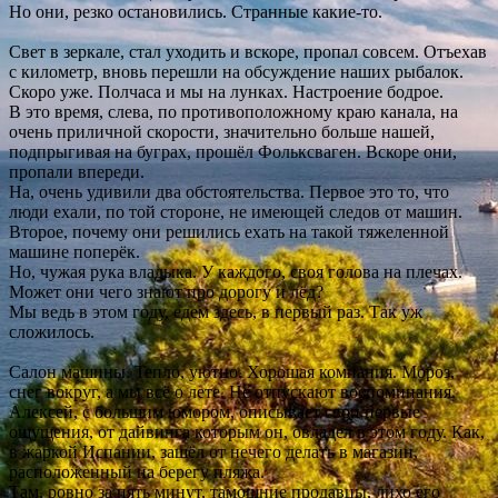
Но они, резко остановились. Странные какие-то.
Свет в зеркале, стал уходить и вскоре, пропал совсем. Отъехав
с километр, вновь перешли на обсуждение наших рыбалок.
Скоро уже. Полчаса и мы на лунках. Настроение бодрое.
В это время, слева, по противоположному краю канала, на
очень приличной скорости, значительно больше нашей,
подпрыгивая на буграх, прошёл Фольксваген. Вскоре они,
пропали впереди.
На, очень удивили два обстоятельства. Первое это то, что
люди ехали, по той стороне, не имеющей следов от машин.
Второе, почему они решились ехать на такой тяжеленной
машине поперёк.
Но, чужая рука владыка. У каждого, своя голова на плечах.
Может они чего знают про дорогу и лёд?
Мы ведь в этом году, едем здесь, в первый раз. Так уж
сложилось.
Салон машины. Тепло, уютно. Хорошая компания. Мороз,
снег вокруг, а мы всё о лете. Не отпускают воспоминания.
Алексей, с большим юмором, описывает свои первые
ощущения, от дайвинга которым он, овладел в этом году. Как,
в жаркой Испании, зашёл от нечего делать в магазин,
расположенный на берегу пляжа.
Там, ровно за пять минут, тамошние продавцы, лихо его