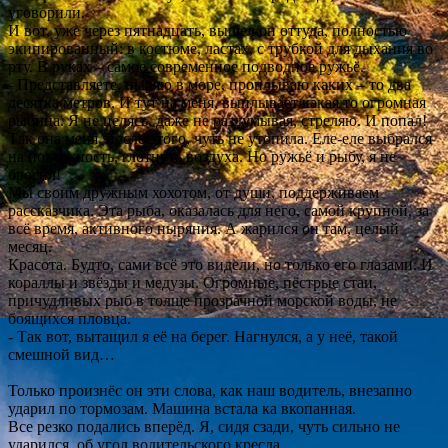
уговорили.
И вот, уже через пятнадцать, вышел он оттуда, полностью
экипированный: в костюме, ластах, с трубкой для дыхания во
рту. В руках – самое современное подводное ружьё.
- Представляете, ныряю в море, проплываю каких – то два
десятка метров. И тут на меня, выплывает какая то огромная
рыбина. Я не целясь, даже не раздумывая, стреляю. И попал!
Так она меня, после этого, чуть не утопила. Еле-еле выбрался
на поверхность, глотнуть воздуха. Но ружьё и рыбу, я не
бросил!
Мы своим дружным хохотом, от души, поддерживаем
рассказчика. Эта рыба, оказалась для него, самой крупной, за
всё время, активного ныряния. А жарился он там, целый
месяц.
Красота. Будто, сами всё это видели, но только его глазами. И
кораллы и звёзды и медузы. Огромные, пёстрые стаи,
причудливых рыб в толще прозрачной морской воды, не
боящихся пловца.
- Так вот, вытащил я её на берег. Нагнулся, а у неё, такой
смешной вид…
Только произнёс он эти слова, как наш водитель, внезапно
ударил по тормозам. Машина встала ка вкопанная.
Все резко подались вперёд. Я, сидя сзади, чуть сильно не
ударился, об угол водительского кресла.