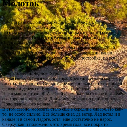
Молоток
Немало разных лодок, баркасов судов и людей, сгинуло за эти
века в студёных водах Ладоги.
Поэтому, чтобы не вступать лишний раз, в спор со стихией,
под указанием Петра I, от Невы, по южному побережью
Ладоги был прорыт Старо ладожский канал.
А уже, в Советское время, параллельно ему, современный
широкий и достаточно глубокий, Новоладожский канал.
Немало людей сложило головы при его постройке, но речь
сейчас, не об этом.
Февраль месяц. Чёрное. Утро.
До рассвета, остался час, полтора. Крепкий сегодня морозец,
где-то под двадцать. Сильные, резкие порывы ветра загибали
верхушки деревьев. Вовсю шумел, прибрежный камыш.
Нас в машине трое. Я, Алексей с кем был на Севере и за рулём
его хороший знакомый. Движемся, по сильно разбитой колее,
Ново ладожского канала.
В этом сезоне, морозить стало ещё в середине января. Но как-
то, не особо сильно. Всё больше снег, да ветер. Лёд встал и в
канале и в самой Ладоге, хотя, ещё достаточно не нарос.
Сверху, как и положено в это время года, всё покрыто