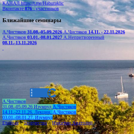
КАНАЛ
https://t.me/Haburaklic
Вконтакте
876
участников
Ближайшие семинары
А.Чистяков
31.08.-05.09.2026
А.Чистяков
14.11. - 22.11.2026
А.Чистяков
03.01.-08.01.2027
А.Непритворенный
08.11.-13.11.2026
А.Чистяков
31.08.-05.09.26 Изумруд
А.Чистяков
14.11.-22.11.26. Лекции.
А.Чистяков
03.01.-08.01.27. Изумруд
Главная
>
Творчество
>
Никитин Анатолий
>
Молоток