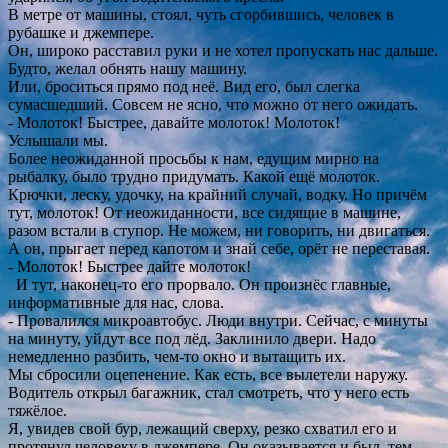
В метре от машины, стоял, чуть сгорбившись, человек в
рубашке и джемпере.
Он, широко расставил руки и не хотел пропускать нас дальше.
Будто, желал обнять нашу машину.
Или, броситься прямо под неё. Вид его, был слегка
сумасшедший. Совсем не ясно, что можно от него ожидать.
- Молоток! Быстрее, давайте молоток! Молоток!
Услышали мы.
Более неожиданной просьбы к нам, едущим мирно на
рыбалку, было трудно придумать. Какой ещё молоток.
Крючки, леску, удочку, на крайний случай, водку. Но причём
тут, молоток! От неожиданности, все сидящие в машине,
разом встали в ступор. Не можем, ни говорить, ни двигаться.
А он, прыгает перед капотом и знай себе, орёт не переставая.
- Молоток! Быстрее дайте молоток!
И тут, наконец-то его прорвало. Он произнёс главные,
информативные для нас, слова.
- Провалился микроавтобус. Люди внутри. Сейчас, с минуты
на минуту, уйдут все под лёд. Заклинило двери. Надо
немедленно разбить, чем-то окно и вытащить их.
Мы сбросили оцепенение. Как есть, все вылетели наружу.
Водитель открыл багажник, стал смотреть, что у него есть
тяжёлое.
Я, увидев свой бур, лежащий сверху, резко схватил его и
протянул человеку в джемпере. Он оказывается и был, тем