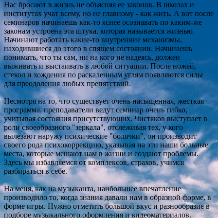
Нас бросают в жизнь не объясняя ее законов. В школах и
институтах учат всему, но не главному - как жить. А вот после
семинаров начинаешь как-то яснее осознавать по каким-же
законам устроена эта штука, которая называется жизнью.
Начинают работать какие-то внутренние механизмы,
находившиеся до этого в спящем состоянии. Начинаешь
понимать, что ты сам, ни на кого не надеясь, должен
выживать и выстаивать в любой ситуации. После ножей,
стекол и хождения по раскаленным углям появляются силы
для преодоления любых препятствий.
Несмотря на то, что существует очень насыщенная, жесткая
программа, преподаватели ведут семинар очень гибко,
учитывая состояния присутствующих. Чистяков выступает в
роли своеобразного "зеркала", отслеживая тех, у кого
вылезают наружу психические "болячки", он производит
своего рода психокоррекцию, указывая на эти наши больные
места, которые мешают нам в жизни и создают проблемы.
Здесь мы избавляемся от комплексов, страхов, учимся
разбираться в себе.
На меня, как на музыканта, наибольшее впечатление
производило то, когда знания давали нам в образной форме, в
форме игры. Нужно отметить большой вкус и разнообразие в
подборе музыкального оформления и видеоматериалов.