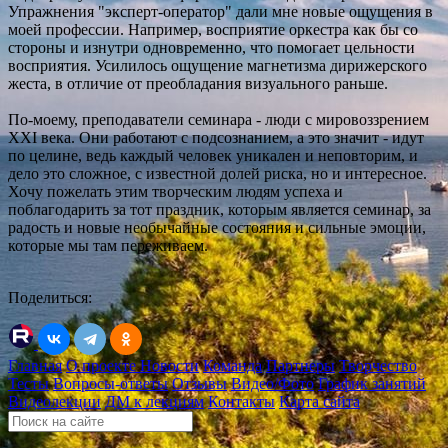
Упражнения "эксперт-оператор" дали мне новые ощущения в
моей профессии. Например, восприятие оркестра как бы со
стороны и изнутри одновременно, что помогает цельности
восприятия. Усилилось ощущение магнетизма дирижерского
жеста, в отличие от преобладания визуального раньше.
По-моему, преподаватели семинара - люди с мировоззрением
ХХI века. Они работают с подсознанием, а это значит - идут
по целине, ведь каждый человек уникален и неповторим, и
дело это сложное, с известной долей риска, но и интересное.
Хочу пожелать этим творческим людям успеха и
поблагодарить за тот праздник, которым является семинар, за
радость и новые необычайные состояния и сильные эмоции,
которые мы там переживаем.
Поделиться:
Главная
О проекте
Новости
Команда
Партнеры
Творчество
Тесты
Вопросы-ответы
Отзывы
Видео/Фото
График занятий
Видеолекции
ДМ к лекциям
Контакты
Карта сайта