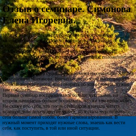
Отзыв о семинаре. Симонова
Елена Игоревна.
1. Знак Зодиака: Весы, год рождения по восточному
календарю: Лошадь. 2. Место жительства: г.Арзамас. 3.
Образование: высшее музыкальное.
4. Место работы: музыкальное училище. 5. Должность:
преподаватель по классу скрипки. 6. Семейное положение: не
замужем, детей нет.
Думаю, не случайно судьба привела меня на семинары Андрея
Николаевича Чистякова. Впечатления об этом настолько из
области запредельного, что говорить об этом сложно, нужно
там побывать.
Первый семинар воспринимался больше чувствами, на
втором начинаешь больше осознавать, что же там происходит.
Не скажу про себя, что после семинаров я начала читать
вслепую, или делать другие чудеса, но я стала чувствовать
себя больше самой собой, более гармонизированной. В
нужный момент приходят нужные слова, знаешь как вести
себя, как поступить, в той или иной ситуации.