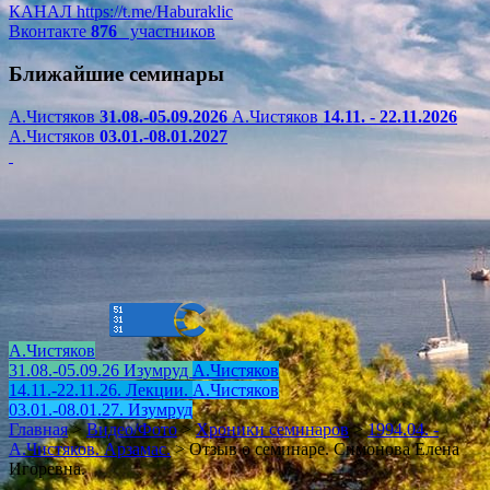
КАНАЛ
https://t.me/Haburaklic
Вконтакте
876
участников
Ближайшие семинары
А.Чистяков
31.08.-05.09.2026
А.Чистяков
14.11. - 22.11.2026
А.Чистяков
03.01.-08.01.2027
А.Чистяков
31.08.-05.09.26 Изумруд
А.Чистяков
14.11.-22.11.26. Лекции.
А.Чистяков
03.01.-08.01.27. Изумруд
Главная
>
Видео/Фото
>
Хроники семинаров
>
1994.04. -
А.Чистяков. Арзамас.
>
Отзыв о семинаре. Симонова Елена
Игоревна.