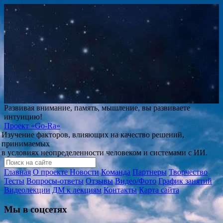
Развивая внимание, память, мышление, вы развиваете
интуицию!
Проект
«Go-Ra»
Изучение факторов, влияющих на качество решений,
принимаемых
в условиях неопределенности человеком и системами с ИИ.
Главная
О проекте
Новости
Команда
Партнеры
Творчество
Тесты
Вопросы-ответы
Отзывы
Видео/Фото
График занятий
Видеолекции
ДМ к лекциям
Контакты
Карта сайта
Мы в соцсетях