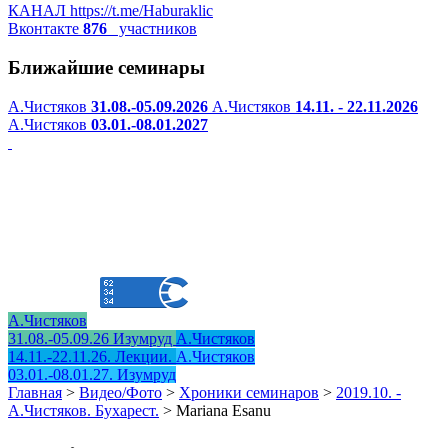
КАНАЛ
https://t.me/Haburaklic
Вконтакте
876
участников
Ближайшие семинары
А.Чистяков
31.08.-05.09.2026
А.Чистяков
14.11. - 22.11.2026
А.Чистяков
03.01.-08.01.2027
А.Чистяков
31.08.-05.09.26 Изумруд
А.Чистяков
14.11.-22.11.26. Лекции.
А.Чистяков
03.01.-08.01.27. Изумруд
Главная
>
Видео/Фото
>
Хроники семинаров
>
2019.10. -
А.Чистяков. Бухарест.
>
Mariana Esanu