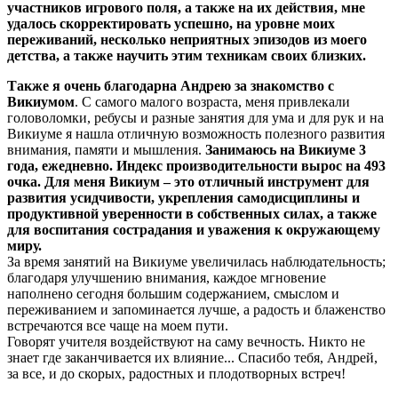
участников игрового поля, а также на их действия, мне
удалось скорректировать успешно, на уровне моих
переживаний, несколько неприятных эпизодов из моего
детства,
а также научить этим техникам своих близких.
Также я очень благодарна Андрею за знакомство с
Викиумом
. С самого малого возраста, меня привлекали
головоломки, ребусы и разные занятия для ума и для рук и на
Викиуме я нашла отличную возможность полезного развития
внимания, памяти и мышления.
Занимаюсь на Викиуме 3
года, ежедневно. Индекс производительности вырос на 493
очка. Для меня Викиум – это отличный инструмент для
развития усидчивости, укрепления самодисциплины и
продуктивной уверенности в собственных силах, а также
для воспитания сострадания и уважения к окружающему
миру.
За время занятий на Викиуме увеличилась наблюдательность;
благодаря улучшению внимания, каждое мгновение
наполнено сегодня большим содержанием, смыслом и
переживанием и запоминается лучше, а радость и блаженство
встречаются все чаще на моем пути.
Говорят учителя воздействуют на саму вечность. Никто не
знает где заканчивается их влияние... Спасибо тебя, Андрей,
за все, и до скорых, радостных и плодотворных встреч!