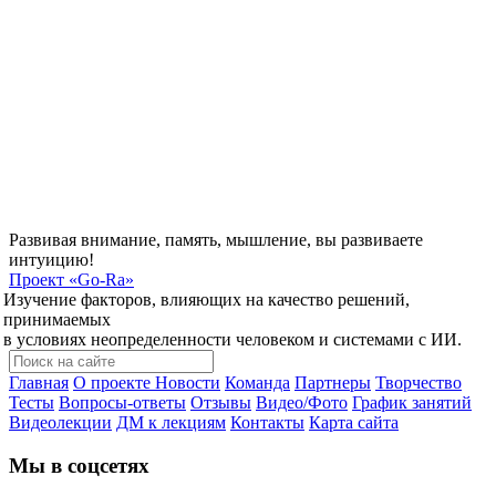
Развивая внимание, память, мышление, вы развиваете
интуицию!
Проект
«Go-Ra»
Изучение факторов, влияющих на качество решений,
принимаемых
в условиях неопределенности человеком и системами с ИИ.
Главная
О проекте
Новости
Команда
Партнеры
Творчество
Тесты
Вопросы-ответы
Отзывы
Видео/Фото
График занятий
Видеолекции
ДМ к лекциям
Контакты
Карта сайта
Мы в соцсетях