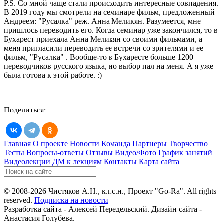
P.S. Со мной чаще стали происходить интересные совпадения.
В 2019 году мы смотрели на семинаре фильм, предложенный
Андреем: "Русалка" реж. Анна Меликян. Разумеется, мне
пришлось переводить его. Когда семинар уже закончился, то в
Бухарест приехала Анна Меликян со своими фильмами, а
меня пригласили переводить ее встречи со зрителями и ее
фильм, "Русалка" . Вообще-то в Бухаресте больше 1200
переводчиков русского языка, но выбор пал на меня. А я уже
была готова к этой работе. :)
Поделиться:
Главная
О проекте
Новости
Команда
Партнеры
Творчество
Тесты
Вопросы-ответы
Отзывы
Видео/Фото
График занятий
Видеолекции
ДМ к лекциям
Контакты
Карта сайта
© 2008-2026 Чистяков А.Н., к.пс.н., Проект "Go-Ra". All rights
reserved.
Подписка на новости
Разработка сайта - Алексей Передельский. Дизайн сайта -
Анастасия Голубева.