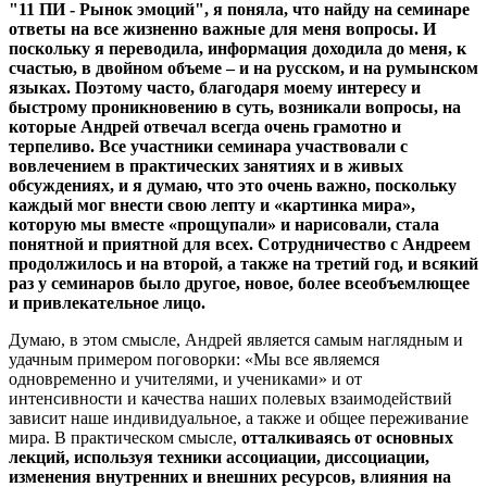
"11 ПИ - Рынок эмоций", я поняла, что найду на семинаре
ответы на все жизненно важные для меня вопросы. И
поскольку я переводила, информация доходила до меня, к
счастью, в двойном объеме – и на русском, и на румынском
языках. Поэтому часто, благодаря моему интересу и
быстрому проникновению в суть, возникали вопросы, на
которые Андрей отвечал всегда очень грамотно и
терпеливо. Все участники семинара участвовали с
вовлечением в практических занятиях и в живых
обсуждениях, и я думаю, что это очень важно, поскольку
каждый мог внести свою лепту и «картинка мира»,
которую мы вместе «прощупали» и нарисовали, стала
понятной и приятной для всех.
Сотрудничество с Андреем
продолжилось и на второй, а также на третий год, и всякий
раз у семинаров было другое, новое, более всеобъемлющее
и привлекательное лицо.
Думаю, в этом смысле, Андрей является самым наглядным и
удачным примером поговорки: «Мы все являемся
одновременно и учителями, и учениками» и от
интенсивности и качества наших полевых взаимодействий
зависит наше индивидуальное, а также и общее переживание
мира. В практическом смысле,
отталкиваясь от основных
лекций, используя техники ассоциации, диссоциации,
изменения внутренних и внешних ресурсов, влияния на