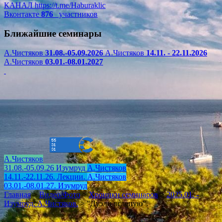
КАНАЛ
https://t.me/Haburaklic
Вконтакте
876
участников
Ближайшие семинары
А.Чистяков
31.08.-05.09.2026
А.Чистяков
14.11. - 22.11.2026
А.Чистяков
03.01.-08.01.2027
А.Чистяков
31.08.-05.09.26 Изумруд
А.Чистяков
14.11.-22.11.26. Лекции.
А.Чистяков
03.01.-08.01.27. Изумруд
Главная
>
Видео/Фото
>
Хроники семинаров
>
2025.01. -
Изумруд. А.Чистяков.
>
"Дуэли вслепую".