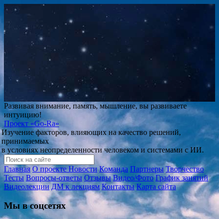
Развивая внимание, память, мышление, вы развиваете
интуицию!
Проект
«Go-Ra»
Изучение факторов, влияющих на качество решений,
принимаемых
в условиях неопределенности человеком и системами с ИИ.
Главная
О проекте
Новости
Команда
Партнеры
Творчество
Тесты
Вопросы-ответы
Отзывы
Видео/Фото
График занятий
Видеолекции
ДМ к лекциям
Контакты
Карта сайта
Мы в соцсетях