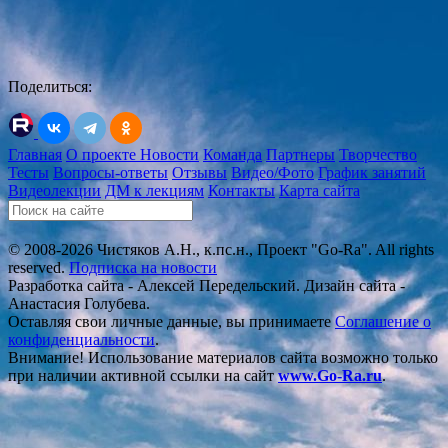
Поделиться:
Главная
О проекте
Новости
Команда
Партнеры
Творчество
Тесты
Вопросы-ответы
Отзывы
Видео/Фото
График занятий
Видеолекции
ДМ к лекциям
Контакты
Карта сайта
© 2008-2026 Чистяков А.Н., к.пс.н., Проект "Go-Ra". All rights
reserved.
Подписка на новости
Разработка сайта - Алексей Передельский. Дизайн сайта -
Анастасия Голубева.
Оставляя свои личные данные, вы принимаете
Соглашение о
конфиденциальности
.
Внимание! Использование материалов сайта возможно только
при наличии активной ссылки на сайт
www.Go-Ra.ru
.