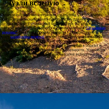
"Дуэли вслепую".
Занятие по развитию интуиции. На лекциях уже объяснено,
каким образом сканировать пространство при обнаружении
цели, как искать подсказки в подсознании. На практике этот
навык больше отрабатывается в другом занятии -
"Поисковые
режимы"
. По сути, в процессе занятия "Дуэли вслепую"
идет
калибровка моделей
за счет того, что устанавливаются
соответствия между сигналами, поступающими из
подсознания (в первую очередь - это изменения в образах и
ощущениях), и тем, что происходит в реальности. Установить
такие соответствия помогают комментарии ведущего.