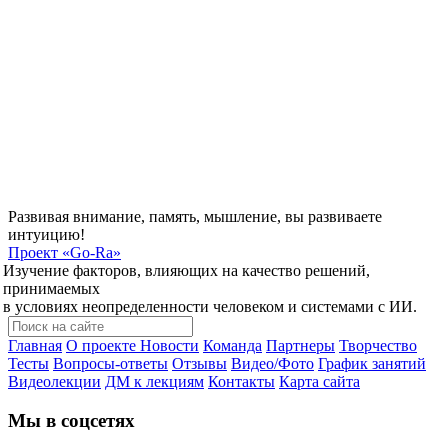
Развивая внимание, память, мышление, вы развиваете
интуицию!
Проект
«Go-Ra»
Изучение факторов, влияющих на качество решений,
принимаемых
в условиях неопределенности человеком и системами с ИИ.
Главная
О проекте
Новости
Команда
Партнеры
Творчество
Тесты
Вопросы-ответы
Отзывы
Видео/Фото
График занятий
Видеолекции
ДМ к лекциям
Контакты
Карта сайта
Мы в соцсетях