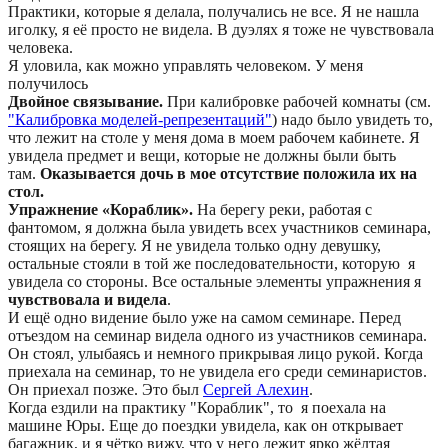
Практики, которые я делала, получались не все. Я не нашла
иголку, я её просто не видела. В дуэлях я тоже не чувствовала
человека.
Я уловила, как можно управлять человеком. У меня
получилось
Двойное связывание.
При калибровке рабочей комнаты (см.
"Калибровка моделей-репрезентаций"
) надо было увидеть то,
что лежит на столе у меня дома в моем рабочем кабинете. Я
увидела предмет и вещи, которые не должны были быть
там.
Оказывается дочь в мое отсутствие положила их на
стол.
Упражнение «Кораблик».
На берегу реки, работая с
фантомом, я должна была увидеть всех участников семинара,
стоящих на берегу. Я не увидела только одну девушку,
остальные стояли в той же последовательности, которую я
увидела со стороны. Все остальные элементы упражнения я
чувствовала и видела
.
И ещё одно видение было уже на самом семинаре.
Перед
отъездом на семинар видела одного из участников семинара.
Он стоял, улыбаясь и немного прикрывая лицо рукой. Когда
приехала на семинар, то не увидела его среди семинаристов.
Он приехал позже. Это был
Сергей Алехин
.
Когда ездили на практику "Кораблик", то я поехала на
машине Юры. Еще до поездки увидела, как он открывает
багажник, и я чётко вижу, что у него лежит ярко жёлтая