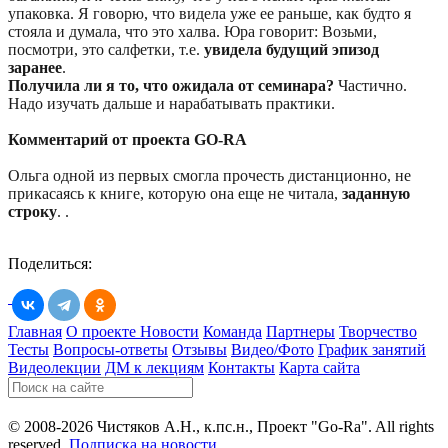
упаковка. Я говорю, что видела уже ее раньше, как будто я
стояла и думала, что это халва. Юра говорит: Возьми,
посмотри, это салфетки, т.е.
увидела будущий эпизод
заранее
.
Получила ли я то, что ожидала от семинара?
Частично.
Надо изучать дальше и нарабатывать практики.
Комментарий от проекта GO-RA
Ольга одной из первых смогла прочесть дистанционно, не
прикасаясь к книге, которую она еще не читала,
заданную
строку
. .
Поделиться:
Главная
О проекте
Новости
Команда
Партнеры
Творчество
Тесты
Вопросы-ответы
Отзывы
Видео/Фото
График занятий
Видеолекции
ДМ к лекциям
Контакты
Карта сайта
© 2008-2026 Чистяков А.Н., к.пс.н., Проект "Go-Ra". All rights
reserved.
Подписка на новости