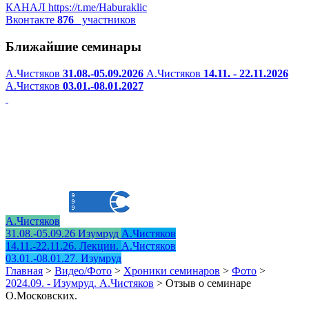
КАНАЛ
https://t.me/Haburaklic
Вконтакте
876
участников
Ближайшие семинары
А.Чистяков
31.08.-05.09.2026
А.Чистяков
14.11. - 22.11.2026
А.Чистяков
03.01.-08.01.2027
А.Чистяков
31.08.-05.09.26 Изумруд
А.Чистяков
14.11.-22.11.26. Лекции.
А.Чистяков
03.01.-08.01.27. Изумруд
Главная
>
Видео/Фото
>
Хроники семинаров
>
Фото
>
2024.09. - Изумруд. А.Чистяков
>
Отзыв о семинаре
О.Московских.