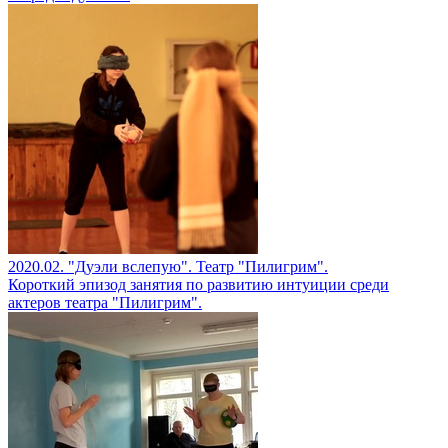
2020.02. "Дуэли вслепую". Театр "Пилигрим".
Короткий эпизод занятия по развитию интуиции среди
актеров театра "Пилигрим".