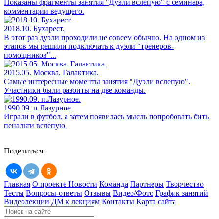
Показаны фрагменты занятия "Дуэли вслепую" с семинара,
комментарии ведущего.
2018.10. Бухарест.
В этот раз дуэли проходили не совсем обычно. На одном из
этапов мы решили подключать к дуэли "тренеров-
помощников"...
2015.05. Москва. Галактика.
Самые интересные моменты занятия "Дуэли вслепую".
Участники были разбиты на две команды.
1990.09. п.Лазурное.
Играли в футбол, а затем появилась мысль попробовать бить
пенальти вслепую.
Поделиться:
Главная
О проекте
Новости
Команда
Партнеры
Творчество
Тесты
Вопросы-ответы
Отзывы
Видео/Фото
График занятий
Видеолекции
ДМ к лекциям
Контакты
Карта сайта