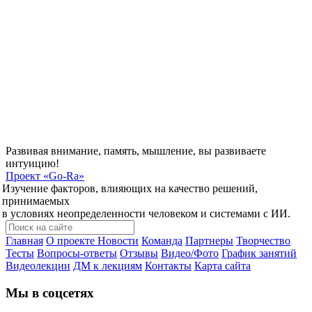
Развивая внимание, память, мышление, вы развиваете
интуицию!
Проект
«Go-Ra»
Изучение факторов, влияющих на качество решений,
принимаемых
в условиях неопределенности человеком и системами с ИИ.
Главная
О проекте
Новости
Команда
Партнеры
Творчество
Тесты
Вопросы-ответы
Отзывы
Видео/Фото
График занятий
Видеолекции
ДМ к лекциям
Контакты
Карта сайта
Мы в соцсетях