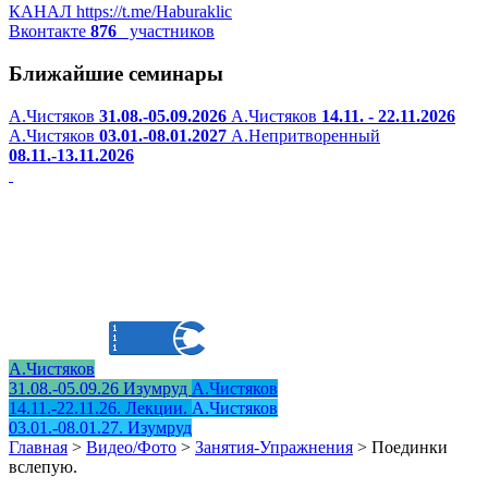
КАНАЛ
https://t.me/Haburaklic
Вконтакте
876
участников
Ближайшие семинары
А.Чистяков
31.08.-05.09.2026
А.Чистяков
14.11. - 22.11.2026
А.Чистяков
03.01.-08.01.2027
А.Непритворенный
08.11.-13.11.2026
А.Чистяков
31.08.-05.09.26 Изумруд
А.Чистяков
14.11.-22.11.26. Лекции.
А.Чистяков
03.01.-08.01.27. Изумруд
Главная
>
Видео/Фото
>
Занятия-Упражнения
>
Поединки
вслепую.