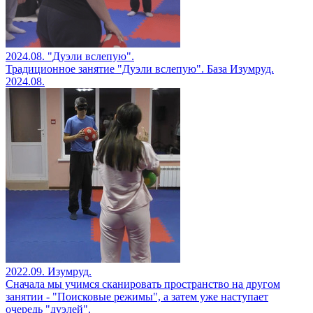
2024.08. "Дуэли вслепую".
Традиционное занятие "Дуэли вслепую". База Изумруд.
2024.08.
2022.09. Изумруд.
Сначала мы учимся сканировать пространство на другом
занятии - "Поисковые режимы", а затем уже наступает
очередь "дуэлей".