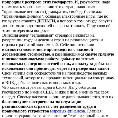
природных ресурсов этих государств.
И, разумеется, надо
промывать мозги населению этих стран, навязывая
"правильные ценности (демократия, свобода)", снимая
"правильные фильмы", создавая электронные игры, где во
главу угла ставятся
ДЕНЬГИ,
а вопрос о том, откуда берутся
деньги можно до тонкостей не рассматривать. Пару слов об
этом интересном вопросе.
Эмиссия денег "эападными" странами зиждется на
разделении труда и делении стран на развивающиеся, и
страны с развитой экономикой. Себе они оставили
высокотехнологичные производства с высокой
добавленной стоимостью
, а развивающимся
самую грязную
и низкооплачиваемую работу: добычу полезных
ископаемых, энергоносителей и т.п., а оплату за добытые
ископаемые они производят через пул резервных валют
.
Свои усилия они сосредоточили на производстве важных
технологий, которые не продают потенциальным соперникам,
в ВПК, добыче полезных ископаемых и т.д.
Что касается стран западного блока, Да, у себя дома
государство по имени США, и иже с ним, именно так себя
и ведет. Своему населению они не рассказывают того, что
их
благополучие построено на эксплуатации
развивающихся стран за счет разделения труда и
правильного устройства
мировых финансов.
Главная
причина украинского конфликта не "тоталитарный режим