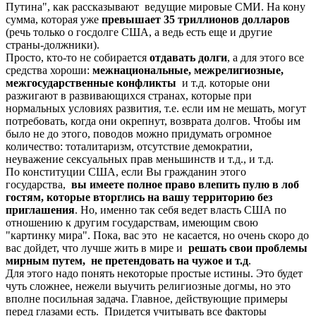
Путина", как рассказывают ведущие мировые СМИ. На кону
сумма, которая уже
превышает 35 триллионов долларов
(речь только о госдолге США, а ведь есть еще и другие
страны-должники).
Просто, кто-то не собирается
отдавать долги
, а для этого все
средства хороши:
межнациональные, межрелигиозные,
межгосударственные конфликты
и т.д. которые они
разжигают в развивающихся странах, которые при
нормальных условиях развития, т.е. если им не мешать, могут
потребовать, когда они окрепнут, возврата долгов. Чтобы им
было не до этого, поводов можно придумать огромное
количество: тоталитаризм, отсутствие демократии,
неуважение сексуальных прав меньшинств и т.д., и т.д.
По конституции США, если Вы гражданин этого
государства,
вы имеете полное право влепить пулю в лоб
гостям, которые вторглись на вашу территорию без
приглашения
. Но, именно так себя ведет власть США по
отношению к другим государствам, имеющим свою
"картинку мира". Пока, вас это не касается, но очень скоро до
вас дойдет, что лучше жить в мире и
решать свои проблемы
мирным путем, не претендовать на чужое и т.д
.
Для этого надо понять некоторые простые истины. Это будет
чуть сложнее, нежели выучить религиозные догмы, но это
вполне посильная задача. Главное, действующие примеры
перед глазами есть. Придется учитывать все факторы