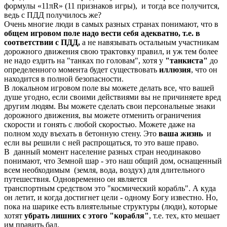
формулы «11πR» (11 признаков игры), и тогда все получится,
ведь с ПДД получилось же?
Очень многие люди в самых разных странах понимают, что в
общем игровом поле надо вести себя адекватно, т.е. в
соответствии с ПДД,
а не навязывать остальным участникам
дорожного движения свою трактовку правил, и уж тем более
не надо ездить на "танках по головам", хотя у
"танкиста"
до
определенного момента будет существовать
иллюзия
, что он
находится в полной безопасности.
В локальном игровом поле вы можете делать все, что вашей
душе угодно, если своими действиями вы не причиняете вред
другим людям. Вы можете сделать свои персональные знаки
дорожного движения, вы можете отменить ограничения
скорости и гонять с любой скоростью. Можете даже на
полном ходу въехать в бетонную стену. Это
ваша жизнь
и
если вы решили с ней распрощаться, то это ваше право.
В данный момент население разных стран неодинаково
понимают, что Земной шар - это наш общий дом, оснащенный
всем необходимым (земля, вода, воздух) для длительного
путешествия. Одновременно он является
транспортным средством это "космический корабль". А куда
он летит, и когда достигнет цели - одному Богу известно. Но,
пока на шарике есть влиятельные структуры (люди), которые
хотят
убрать лишних с этого "корабля"
, т.е. тех, кто мешает
им править бал.