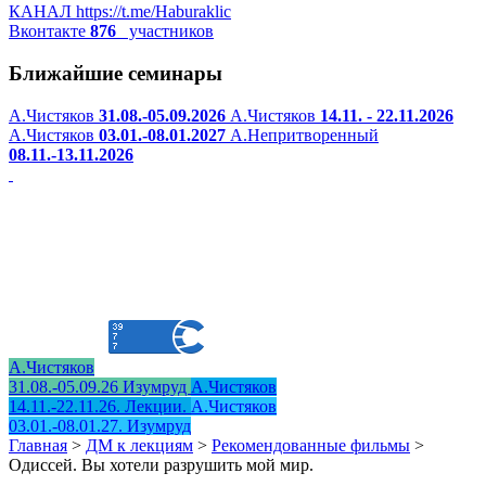
КАНАЛ
https://t.me/Haburaklic
Вконтакте
876
участников
Ближайшие семинары
А.Чистяков
31.08.-05.09.2026
А.Чистяков
14.11. - 22.11.2026
А.Чистяков
03.01.-08.01.2027
А.Непритворенный
08.11.-13.11.2026
А.Чистяков
31.08.-05.09.26 Изумруд
А.Чистяков
14.11.-22.11.26. Лекции.
А.Чистяков
03.01.-08.01.27. Изумруд
Главная
>
ДМ к лекциям
>
Рекомендованные фильмы
>
Одиссей. Вы хотели разрушить мой мир.