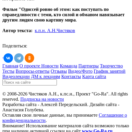
Фильм "Одиссей ровно об этом: как поступать по
справед
ливости с теми, кто силой и обманом навязывает
другим людям свою картину мира
.
Автор текста:
к.п.н. А.Н.Чистяков
Поделиться:
Главная
О проекте
Новости
Команда
Партнеры
Творчество
Тесты
Вопросы-ответы
Отзывы
Видео/Фото
График занятий
Видеолекции
ДМ к лекциям
Контакты
Карта сайта
© 2008-2026 Чистяков А.Н., к.пс.н., Проект "Go-Ra". All rights
reserved.
Подписка на новости
Разработка сайта - Алексей Передельский. Дизайн сайта -
Анастасия Голубева.
Оставляя свои личные данные, вы принимаете
Соглашение о
конфиденциальности
.
Внимание! Использование материалов сайта возможно только
при наличии активной ссылки на сайт
www.Go-Ra.ru
.