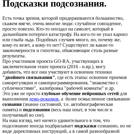
Подсказки подсознания.
Есть точка зрения, которой придерживаются большинство,
скажем мягче, очень многие люди: случайное совпадение,
просто повезло. Кто-то опоздал на самолет, который в
дальнейшем потерпел катастрофу. На кого-то не упал карниз
или глыба льда. Подобных случаев много, но, почему же,
кому-то везет, а кому-то нет? Существуют ли какие-то
закономерности и гипотезы, объясняющие столь разные
результаты.
Про участников проекта GO-RA, участвующих в
заключительном этапе проекта (2016 - н.вр.), могу
добавить, что все они участвуют в освоении техники
"двойного связывания"
, где есть этапы: освоение приемов
саморегуляции и самопрограммирования, "знакомство с
субличностями", калибровка "рабочей комнаты" и др.
Это уже не просто
глубокое обучение нейронных сетей
для
выполнения
демо-режимов
,
а
более осмысленное связывание
сознания
(знание состояний, т.е. автобиографическая
память)
и
подсознан
ия
(весь наш опыт, в том числе и
получаемый во сне).
На наш взгляд, нет ничего удивительного в том, что
подсознание иногда подбрасывает
подсказки
сознанию, но не
виде директивных инструкций, а в самой разнообразной