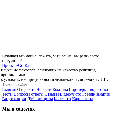
Развивая внимание, память, мышление, вы развиваете
интуицию!
Проект
«Go-Ra»
Изучение факторов, влияющих на качество решений,
принимаемых
в условиях неопределенности человеком и системами с ИИ.
Главная
О проекте
Новости
Команда
Партнеры
Творчество
Тесты
Вопросы-ответы
Отзывы
Видео/Фото
График занятий
Видеолекции
ДМ к лекциям
Контакты
Карта сайта
Мы в соцсетях