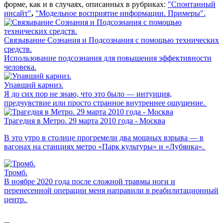
форме, как и в случаях, описанных в рубриках:
"Спонтанный
инсайт"
,
"Модельное восприятие информации. Примеры
".
Связывание Сознания и Подсознания с помощью технических
средств.
Использование подсознания для повышения эффективности
человека.
Упавший карниз.
Я до сих пор не знаю, что это было — интуиция,
предчувствие или просто странное внутреннее ощущение.
Трагедия в Метро. 29 марта 2010 года - Москва
В это утро в столице прогремели два мощных взрыва — в
вагонах на станциях метро «Парк культуры» и «Лубянка».
Тромб.
В ноябре 2020 года после сложной травмы ноги и
перенесенной операции меня направили в реабилитационный
центр.