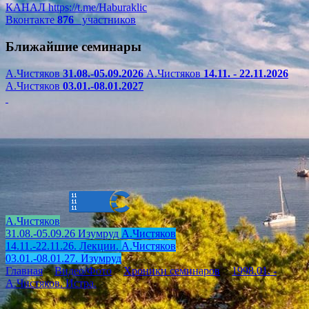
КАНАЛ
https://t.me/Haburaklic
Вконтакте
876
участников
Ближайшие семинары
А.Чистяков
31.08.-05.09.2026
А.Чистяков
14.11. - 22.11.2026
А.Чистяков
03.01.-08.01.2027
А.Чистяков
31.08.-05.09.26 Изумруд
А.Чистяков
14.11.-22.11.26. Лекции.
А.Чистяков
03.01.-08.01.27. Изумруд
Главная
>
Видео/Фото
>
Хроники семинаров
>
1998.01. -
А.Чистяков. Истра.
>