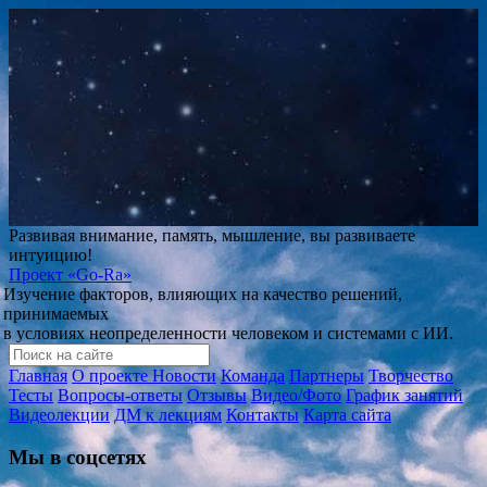
Развивая внимание, память, мышление, вы развиваете
интуицию!
Проект
«Go-Ra»
Изучение факторов, влияющих на качество решений,
принимаемых
в условиях неопределенности человеком и системами с ИИ.
Главная
О проекте
Новости
Команда
Партнеры
Творчество
Тесты
Вопросы-ответы
Отзывы
Видео/Фото
График занятий
Видеолекции
ДМ к лекциям
Контакты
Карта сайта
Мы в соцсетях