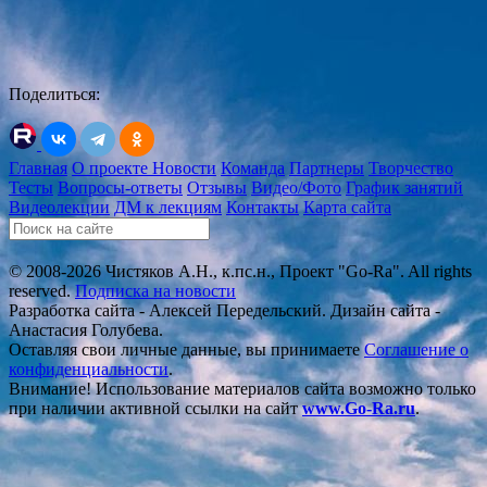
Поделиться:
Главная
О проекте
Новости
Команда
Партнеры
Творчество
Тесты
Вопросы-ответы
Отзывы
Видео/Фото
График занятий
Видеолекции
ДМ к лекциям
Контакты
Карта сайта
© 2008-2026 Чистяков А.Н., к.пс.н., Проект "Go-Ra". All rights
reserved.
Подписка на новости
Разработка сайта - Алексей Передельский. Дизайн сайта -
Анастасия Голубева.
Оставляя свои личные данные, вы принимаете
Соглашение о
конфиденциальности
.
Внимание! Использование материалов сайта возможно только
при наличии активной ссылки на сайт
www.Go-Ra.ru
.