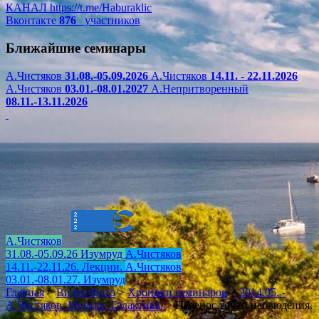
КАНАЛ
https://t.me/Haburaklic
Вконтакте
876
участников
Ближайшие семинары
А.Чистяков
31.08.-05.09.2026
А.Чистяков
14.11. - 22.11.2026
А.Чистяков
03.01.-08.01.2027
А.Непритворенный
08.11.-13.11.2026
А.Чистяков
31.08.-05.09.26 Изумруд
А.Чистяков
14.11.-22.11.26. Лекции.
А.Чистяков
03.01.-08.01.27. Изумруд
Главная
>
Видео/Фото
>
Хроники семинаров
>
2014.05. -
А.Чистяков. Москва, Галактика.
>
Перенос точки наблюдения.