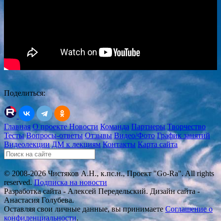
Поделиться:
Главная
О проекте
Новости
Команда
Партнеры
Творчество
Тесты
Вопросы-ответы
Отзывы
Видео/Фото
График занятий
Видеолекции
ДМ к лекциям
Контакты
Карта сайта
© 2008-2026 Чистяков А.Н., к.пс.н., Проект "Go-Ra". All rights
reserved.
Подписка на новости
Разработка сайта - Алексей Передельский. Дизайн сайта -
Анастасия Голубева.
Оставляя свои личные данные, вы принимаете
Соглашение о
конфиденциальности
.