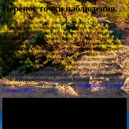
Перенос точки наблюдения.
В США уже достаточно давно вышла книга "Проект Омега".
В ней описаны итоги работы по изучению лиц, имевших
контакты с НЛО. После таких контактов они стали стали
бережнее относиться к нашей планете, больше ценить время и
знания. Выяснилось, что у подавляющего большинства из них
был похожий жизненный опыт, как правило, травмирующий,
они имели опыт диссоциаций. Кто-то попадал в аварию. Кто-
то "покинул тело" (потерял сознание) вследствие травмы. В
нейро-лингвистическом программировании это умение
называют - диссоциацией. Мы считаем, что это умение
важнейшее в перечне качеств, которые нужны для работы в
области Информационно-Полевых Взаимодействий, что
является синонимом словосочетания -
Измененные Состояния
Сознания (ИСС).