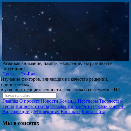
Развивая внимание, память, мышление, вы развиваете
интуицию!
Проект
«Go-Ra»
Изучение факторов, влияющих на качество решений,
принимаемых
в условиях неопределенности человеком и системами с ИИ.
Главная
О проекте
Новости
Команда
Партнеры
Творчество
Тесты
Вопросы-ответы
Отзывы
Видео/Фото
График занятий
Видеолекции
ДМ к лекциям
Контакты
Карта сайта
Мы в соцсетях