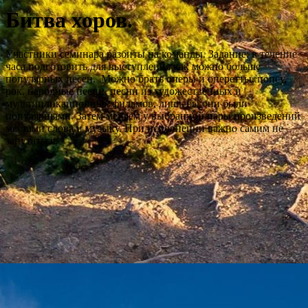
Битва хоров.
Участники семинара разбиты на команды. Задание: в течение
часа подготовить для выступления как можно больше
популярных песен. Можно брать оперы и оперетты, попсу,
рок, народные песни, песни из художественных и
мультипликационных фильмов, лишь бы они были
популярными. Затем меняем у выбранной пары произведений
местами слова и музыку. При исполнении важно самим не
запутаться.