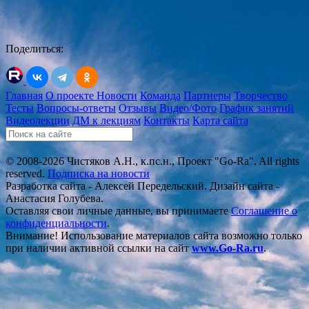
Поделиться:
Главная
О проекте
Новости
Команда
Партнеры
Творчество
Тесты
Вопросы-ответы
Отзывы
Видео/Фото
График занятий
Видеолекции
ДМ к лекциям
Контакты
Карта сайта
© 2008-2026 Чистяков А.Н., к.пс.н., Проект "Go-Ra". All rights
reserved.
Подписка на новости
Разработка сайта - Алексей Передельский. Дизайн сайта -
Анастасия Голубева.
Оставляя свои личные данные, вы принимаете
Соглашение о
конфиденциальности
.
Внимание! Использование материалов сайта возможно только
при наличии активной ссылки на сайт
www.Go-Ra.ru
.