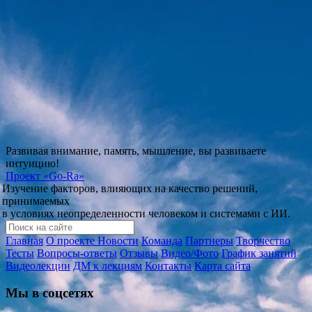
Развивая внимание, память, мышление, вы развиваете
интуицию!
Проект
«Go-Ra»
Изучение факторов, влияющих на качество решений,
принимаемых
в условиях неопределенности человеком и системами с ИИ.
Главная
О проекте
Новости
Команда
Партнеры
Творчество
Тесты
Вопросы-ответы
Отзывы
Видео/Фото
График занятий
Видеолекции
ДМ к лекциям
Контакты
Карта сайта
Мы в соцсетях