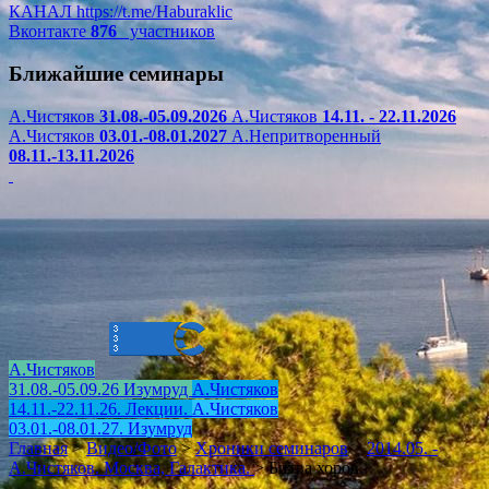
КАНАЛ
https://t.me/Haburaklic
Вконтакте
876
участников
Ближайшие семинары
А.Чистяков
31.08.-05.09.2026
А.Чистяков
14.11. - 22.11.2026
А.Чистяков
03.01.-08.01.2027
А.Непритворенный
08.11.-13.11.2026
А.Чистяков
31.08.-05.09.26 Изумруд
А.Чистяков
14.11.-22.11.26. Лекции.
А.Чистяков
03.01.-08.01.27. Изумруд
Главная
>
Видео/Фото
>
Хроники семинаров
>
2014.05. -
А.Чистяков. Москва, Галактика.
>
Битва хоров.