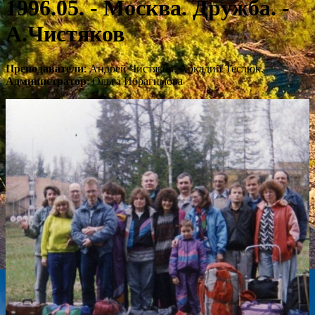
1996.05. - Москва. Дружба. -
А.Чистяков
Преподаватели
: Андрей Чистяков, Аркадий Теслюк.
Администратор
: Ольга Ибрагимова