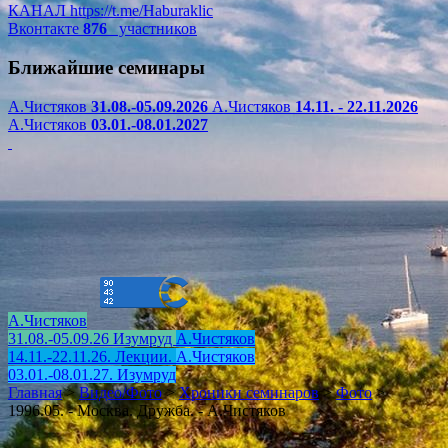
КАНАЛ
https://t.me/Haburaklic
Вконтакте
876
участников
Ближайшие семинары
А.Чистяков
31.08.-05.09.2026
А.Чистяков
14.11. - 22.11.2026
А.Чистяков
03.01.-08.01.2027
А.Чистяков
31.08.-05.09.26 Изумруд
А.Чистяков
14.11.-22.11.26. Лекции.
А.Чистяков
03.01.-08.01.27. Изумруд
Главная
>
Видео/Фото
>
Хроники семинаров
>
Фото
>
1996.05. - Москва. Дружба. - А.Чистяков