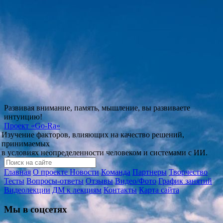
Развивая внимание, память, мышление, вы развиваете
интуицию!
Проект
«Go-Ra»
Изучение факторов, влияющих на качество решений,
принимаемых
в условиях неопределенности человеком и системами с ИИ.
Главная
О проекте
Новости
Команда
Партнеры
Творчество
Тесты
Вопросы-ответы
Отзывы
Видео/Фото
График занятий
Видеолекции
ДМ к лекциям
Контакты
Карта сайта
Мы в соцсетях