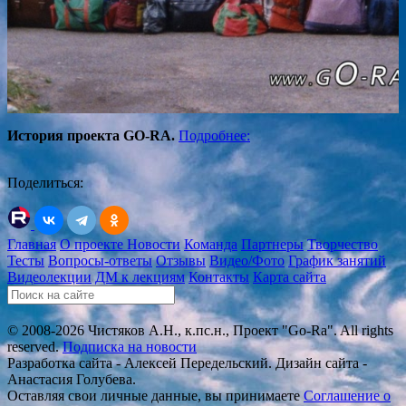
История проекта GO-RA.
Подробнее:
Поделиться:
Главная
О проекте
Новости
Команда
Партнеры
Творчество
Тесты
Вопросы-ответы
Отзывы
Видео/Фото
График занятий
Видеолекции
ДМ к лекциям
Контакты
Карта сайта
© 2008-2026 Чистяков А.Н., к.пс.н., Проект "Go-Ra". All rights
reserved.
Подписка на новости
Разработка сайта - Алексей Передельский. Дизайн сайта -
Анастасия Голубева.
Оставляя свои личные данные, вы принимаете
Соглашение о