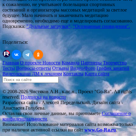
к сожалению, не учитывают болельщики спортивных
состязаний и организаторы массовых медитаций за светлое
будущее. Мало начинать и заканчивать медитацию
одновременно, необходимо еще и моделировать согласованно.
Подсказка:
"Дуальные загрузки",
"Осознанные сновидения".
Поделиться:
Главная
О проекте
Новости
Команда
Партнеры
Творчество
Тесты
Вопросы-ответы
Отзывы
Видео/Фото
График занятий
Видеолекции
ДМ к лекциям
Контакты
Карта сайта
© 2008-2026 Чистяков А.Н., к.пс.н., Проект "Go-Ra". All rights
reserved.
Подписка на новости
Разработка сайта - Алексей Передельский. Дизайн сайта -
Анастасия Голубева.
Оставляя свои личные данные, вы принимаете
Соглашение о
конфиденциальности
.
Внимание! Использование материалов сайта возможно только
при наличии активной ссылки на сайт
www.Go-Ra.ru
.