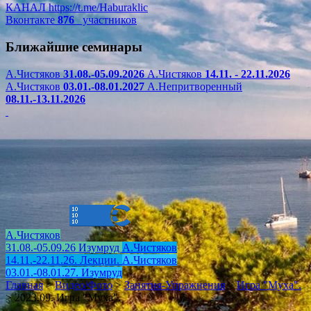
КАНАЛ
https://t.me/Haburaklic
Вконтакте
876
участников
Ближайшие семинары
А.Чистяков
31.08.-05.09.2026
А.Чистяков
14.11. - 22.11.2026
А.Чистяков
03.01.-08.01.2027
А.Непритворенный
08.11.-13.11.2026
А.Чистяков
31.08.-05.09.26 Изумруд
А.Чистяков
14.11.-22.11.26. Лекции.
А.Чистяков
03.01.-08.01.27. Изумруд
Главная
>
Видео/Фото
>
Занятия-Упражнения
>
Игра "Муха".
>
2023.09. Игра "Муха".