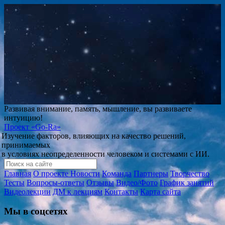
Развивая внимание, память, мышление, вы развиваете
интуицию!
Проект
«Go-Ra»
Изучение факторов, влияющих на качество решений,
принимаемых
в условиях неопределенности человеком и системами с ИИ.
Главная
О проекте
Новости
Команда
Партнеры
Творчество
Тесты
Вопросы-ответы
Отзывы
Видео/Фото
График занятий
Видеолекции
ДМ к лекциям
Контакты
Карта сайта
Мы в соцсетях