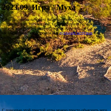
2023.09. Игра "Муха".
Команда, снятая на видео, работала очень слаженно. Не было
лишнего шума, обсуждений, т.е. действовали по минимаксу -
в данном случае это приветствуется. Конечно, до
согласованного мышления, как в
дуальных загрузках
еще
далеко, но это достижимая задача.
С помощью этой простой игры можно просто объяснить чего,