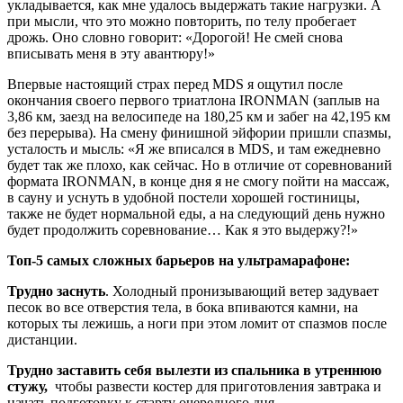
укладывается, как мне удалось выдержать такие нагрузки. А
при мысли, что это можно повторить, по телу пробегает
дрожь. Оно словно говорит: «Дорогой! Не смей снова
вписывать меня в эту авантюру!»
Впервые настоящий страх перед MDS я ощутил после
окончания своего первого триатлона IRONMAN (заплыв на
3,86 км, заезд на велосипеде на 180,25 км и забег на 42,195 км
без перерыва). На смену финишной эйфории пришли спазмы,
усталость и мысль: «Я же вписался в MDS, и там ежедневно
будет так же плохо, как сейчас. Но в отличие от соревнований
формата IRONMAN, в конце дня я не смогу пойти на массаж,
в сауну и уснуть в удобной постели хорошей гостиницы,
также не будет нормальной еды, а на следующий день нужно
будет продолжить соревнование… Как я это выдержу?!»
Топ-5 самых сложных барьеров на ультрамарафоне:
Трудно заснуть
. Холодный пронизывающий ветер задувает
песок во все отверстия тела, в бока впиваются камни, на
которых ты лежишь, а ноги при этом ломит от спазмов после
дистанции.
Трудно заставить себя вылезти
из спальника в
утреннюю
стужу,
чтобы развести костер для приготовления завтрака и
начать подготовку к старту очередного дня.