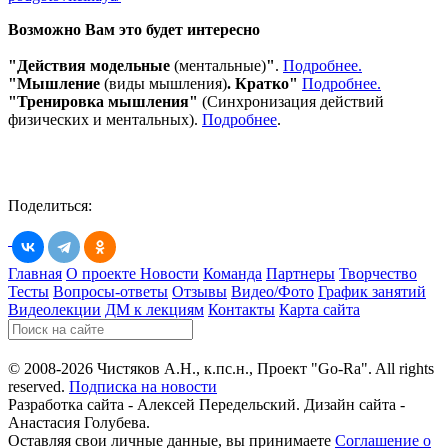
Возможно Вам это будет интересно
"Действия модельные
(ментальные)
"
.
Подробнее.
"Мышление
(виды мышления)
. Кратко"
Подробнее.
"Тренировка мышления"
(Синхронизация действий
физических и ментальных).
Подробнее
.
Поделиться:
Главная
О проекте
Новости
Команда
Партнеры
Творчество
Тесты
Вопросы-ответы
Отзывы
Видео/Фото
График занятий
Видеолекции
ДМ к лекциям
Контакты
Карта сайта
© 2008-2026 Чистяков А.Н., к.пс.н., Проект "Go-Ra". All rights
reserved.
Подписка на новости
Разработка сайта - Алексей Передельский. Дизайн сайта -
Анастасия Голубева.
Оставляя свои личные данные, вы принимаете
Соглашение о