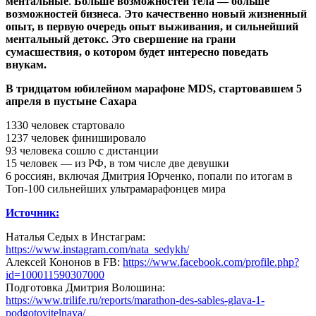
ментальные
.
Больше возможностей тела — больше
возможностей бизнеса
.
Это качественно новый жизненный
опыт, в первую очередь опыт выживания, и сильнейший
ментальный детокс. Это свершение на грани
сумасшествия, о котором будет интересно поведать
внукам.
В тридцатом юбилейном марафоне MDS, стартовавшем 5
апреля в пустыне Сахара
1330 человек стартовало
1237 человек финишировало
93 человека сошло с дистанции
15 человек –– из РФ, в том числе две девушки
6 россиян, включая Дмитрия Юрченко, попали по итогам в
Топ-100 сильнейших ультрамарафонцев мира
Источник:
Наталья Седых в Инстаграм:
https://www.instagram.com/nata_sedykh/
Алексей Кононов в FB:
https://www.facebook.com/profile.php?
id=100011590307000
Подготовка Дмитрия Волошина:
https://www.trilife.ru/reports/marathon-des-sables-glava-1-
podgotovitelnaya/