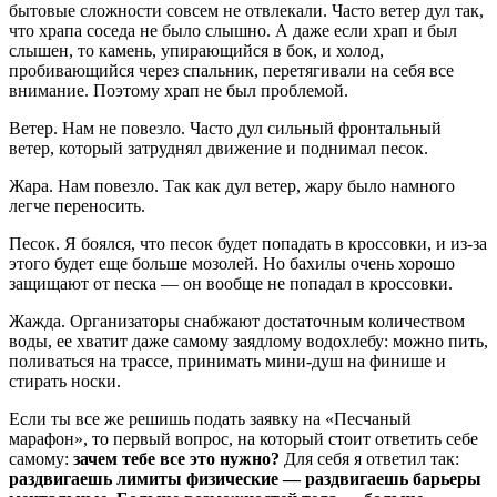
бытовые сложности совсем не отвлекали. Часто ветер дул так,
что храпа соседа не было слышно. А даже если храп и был
слышен, то камень, упирающийся в бок, и холод,
пробивающийся через спальник, перетягивали на себя все
внимание. Поэтому храп не был проблемой.
Ветер. Нам не повезло. Часто дул сильный фронтальный
ветер, который затруднял движение и поднимал песок.
Жара. Нам повезло. Так как дул ветер, жару было намного
легче переносить.
Песок. Я боялся, что песок будет попадать в кроссовки, и из-за
этого будет еще больше мозолей. Но бахилы очень хорошо
защищают от песка — он вообще не попадал в кроссовки.
Жажда. Организаторы снабжают достаточным количеством
воды, ее хватит даже самому заядлому водохлебу: можно пить,
поливаться на трассе, принимать мини-душ на финише и
стирать носки.
Если ты все же решишь подать заявку на «Песчаный
марафон», то первый вопрос, на который стоит ответить себе
самому:
зачем тебе все это нужно?
Для себя я ответил так:
раздвигаешь лимиты физические — раздвигаешь барьеры