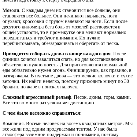
Мозоли
. С каждым днем их становится все больше, они
становятся все больнее. Они начинают нарывать, ноги
опухают, кроссовки с трудом налезают на ноги. Если после
десятого километра бега боль от мозолей растворяется в
общей усталости, то в промежутке они мешают нормально
передвигаться и требуют внимания. Их нужно
перебинтовывать, обеззараживать и оберегать от песка.
Приходится собирать дрова в конце каждого дня
. После
финиша хочется завалиться спать, но для восстановления
обязательно нужно поесть. Для приготовления нормальной
еды обязательно нужен огонь. Финишируешь, как правило, в
разгар жары. В пустыне дрова — это мелкие колючки и сухие
веточки. Их найти нелегко, поэтому приходить минут по 30
бродить по жаре в поисках палочек.
Сложный агрессивный рельеф
. Песок, дюны, горы, камни.
Все это во много раз усложняет дистанцию.
С чем было несложно справляться:
Компания. Восемь человек на восемь квадратных метров. Мы
все жили под одним продуваемым тентом. У нас была
атмосфера взаимной поддержки и понимания, поэтому