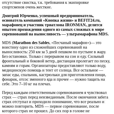
отсутствие свистка, т.к. требования к экипировке
спортсменов очень жесткие.
Дмитрий Юрченко, успешный предприниматель,
основатель компаний «Кнопка жизни» и BEFIT24.ru,
марафонец и участник триатлона IRONMAN, делится
опытом прохождения одного из самых сложных в мире
соревнований на выносливость — ультрамарафона MDS.
MDS (
Marathon des Sables
, «Песчаный марафон»)–– это
воистину одно из сложнейших соревнований на
выносливость: 250 км за 5 дней пешком по пустыне в жару.
Без остановки. Только с перерывом на сон и еду. Сильный
фронтальный и боковой ветер, дистанция пролегает по песку,
камням и горам. Организаторы предоставляют только воду,
медицинскую помощь и тент от солнца. Все остальное ––
запас еды, спальник, кастрюльки для приготовления пищи,
фонарик, отсос змеиного яда и прочее –– нужно тащить на
себе. Это 7–10 кг на плечах.
Перед каждым ответственным соревнованием я чувствовал
страх –– страх перед неизведанным. После окончания забега
страх отступал и приходило понимание, что все реально и
можно повторить. MDS — первое соревнование, после
которого страх не прошел. До сих пор в голове не