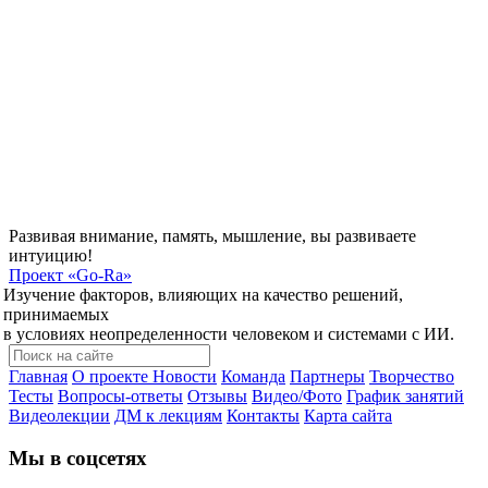
Развивая внимание, память, мышление, вы развиваете
интуицию!
Проект
«Go-Ra»
Изучение факторов, влияющих на качество решений,
принимаемых
в условиях неопределенности человеком и системами с ИИ.
Главная
О проекте
Новости
Команда
Партнеры
Творчество
Тесты
Вопросы-ответы
Отзывы
Видео/Фото
График занятий
Видеолекции
ДМ к лекциям
Контакты
Карта сайта
Мы в соцсетях