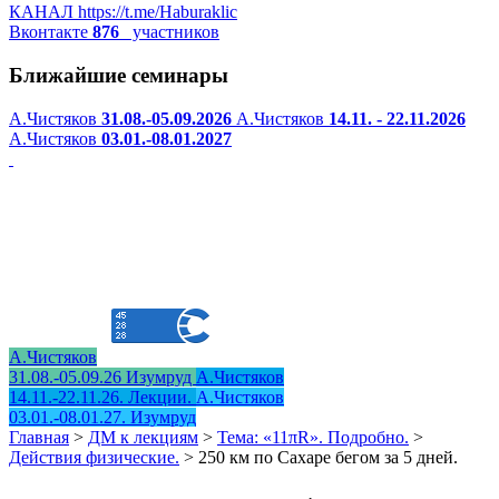
КАНАЛ
https://t.me/Haburaklic
Вконтакте
876
участников
Ближайшие семинары
А.Чистяков
31.08.-05.09.2026
А.Чистяков
14.11. - 22.11.2026
А.Чистяков
03.01.-08.01.2027
А.Чистяков
31.08.-05.09.26 Изумруд
А.Чистяков
14.11.-22.11.26. Лекции.
А.Чистяков
03.01.-08.01.27. Изумруд
Главная
>
ДМ к лекциям
>
Тема: «11πR». Подробно.
>
Действия физические.
>
250 км по Сахаре бегом за 5 дней.