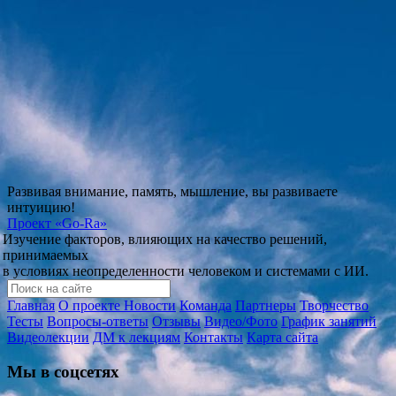
Развивая внимание, память, мышление, вы развиваете
интуицию!
Проект
«Go-Ra»
Изучение факторов, влияющих на качество решений,
принимаемых
в условиях неопределенности человеком и системами с ИИ.
Главная
О проекте
Новости
Команда
Партнеры
Творчество
Тесты
Вопросы-ответы
Отзывы
Видео/Фото
График занятий
Видеолекции
ДМ к лекциям
Контакты
Карта сайта
Мы в соцсетях