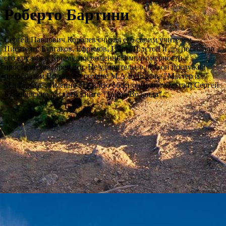
Роберто Бартини
Сергей Павлович Королев считал его своим учителем.
Писатели: Булгаков, Ефремов, Грин, Толстой и др. посещали
его кружок в Крыму, посвященный многомерности
пространства, времени. Не удивительно, что он послужил
прообразом Воланда в романе М.А.Булгакова "Мастер и
Маргарита". Именно эту идею обосновывают Ольга и Сергей
Бузиновские в своей книге "Тайна Воланда".