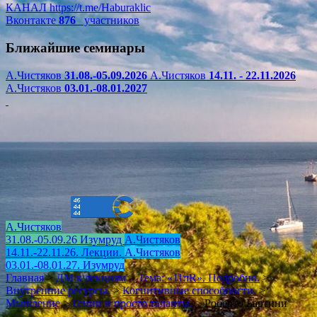
КАНАЛ
https://t.me/Haburaklic
Вконтакте
876
участников
Ближайшие семинары
А.Чистяков
31.08.-05.09.2026
А.Чистяков
14.11. - 22.11.2026
А.Чистяков
03.01.-08.01.2027
А.Чистяков
31.08.-05.09.26 Изумруд
А.Чистяков
14.11.-22.11.26. Лекции.
А.Чистяков
03.01.-08.01.27. Изумруд
Главная
>
ДМ к лекциям
>
Тема: «11πR». Подробно.
>
Внутренние ресурсы.
>
Когнитивные способности.
>
Мышление
>
Гении и просто таланты.
>
Роберто Бартини