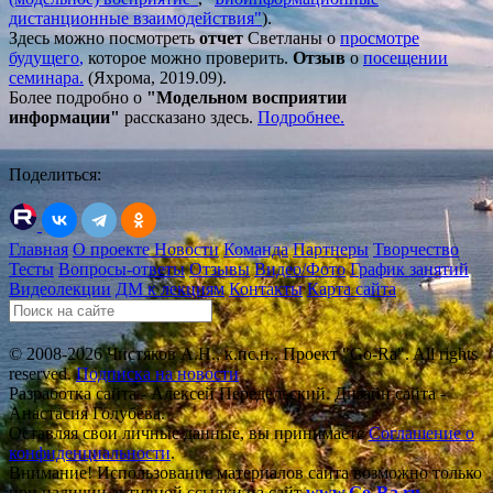
дистанционные взаимодействия"
).
Здесь можно посмотреть
отчет
Светланы о
просмотре
будущего
,
которое можно проверить.
Отзыв
о
посещении
семинара.
(Яхрома, 2019.09).
Более подробно о
"Модельном восприятии
информации"
рассказано здесь.
Подробнее.
Поделиться:
Главная
О проекте
Новости
Команда
Партнеры
Творчество
Тесты
Вопросы-ответы
Отзывы
Видео/Фото
График занятий
Видеолекции
ДМ к лекциям
Контакты
Карта сайта
© 2008-2026 Чистяков А.Н., к.пс.н., Проект "Go-Ra". All rights
reserved.
Подписка на новости
Разработка сайта - Алексей Передельский. Дизайн сайта -
Анастасия Голубева.
Оставляя свои личные данные, вы принимаете
Соглашение о
конфиденциальности
.
Внимание! Использование материалов сайта возможно только
при наличии активной ссылки на сайт
www.Go-Ra.ru
.