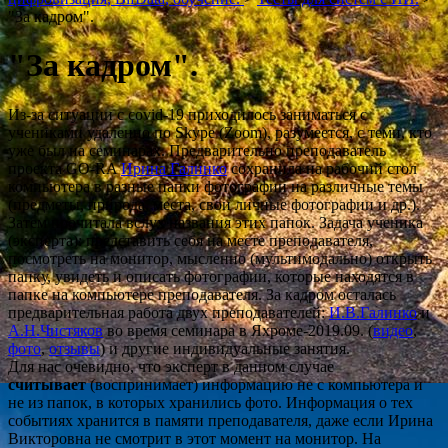
"За кадром".
"За кадром".
Из-за ситуации с covid-19 приходилось заниматься с
учениками удаленно по Skype (Zoom), разумеется, с теми, кто
уже был на семинарах. Предварительно преподаватель
проекта GO-RA
Ирина Галинко
сохранила на рабочий стол
компьютера в разные папки фотографии на различные темы
(предметы, природа, места, свои личные фотографии и др.).
Затем прочитала вслух названия этих папок. Задача ученика
(эксперта): представить себя на месте преподавателя,
посмотреть на монитор, мысленно (мультимодально) открыть
папку, увидеть и описать фотографии, которые находятся в
папке на компьютере преподавателя. За кадром осталась
предварительная работа двух преподавателей:
И.В.Галинко
и
А.Н.Чистяков
во время семинара в Яхроме-2019.09. (
видео
,
ф
ото
,
отзывы
) и другие индивидуальные занятия.
Для нас очевидно, что эксперт в данном случае
считывает
(воспринимает) информацию не с компьютера и
не из папок, в которых хранились фото. Информация о тех
событиях хранится в памяти преподавателя, даже если Ирина
Викторовна не смотрит в этот момент на монитор. На