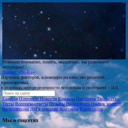
Развивая внимание, память, мышление, вы развиваете
интуицию!
Проект
«Go-Ra»
Изучение факторов, влияющих на качество решений,
принимаемых
в условиях неопределенности человеком и системами с ИИ.
Главная
О проекте
Новости
Команда
Партнеры
Творчество
Тесты
Вопросы-ответы
Отзывы
Видео/Фото
График занятий
Видеолекции
ДМ к лекциям
Контакты
Карта сайта
Мы в соцсетях