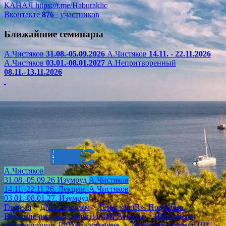
КАНАЛ
https://t.me/Haburaklic
Вконтакте
876
участников
Ближайшие семинары
А.Чистяков
31.08.-05.09.2026
А.Чистяков
14.11. - 22.11.2026
А.Чистяков
03.01.-08.01.2027
А.Непритворенный
08.11.-13.11.2026
А.Чистяков
31.08.-05.09.26 Изумруд
А.Чистяков
14.11.-22.11.26. Лекции.
А.Чистяков
03.01.-08.01.27. Изумруд
Главная
>
ДМ к лекциям
>
Тема: «11πR». Подробно.
>
Внешние ресурсы, деньги и ИИ Агенты.
>
ИИ-агенты:
цифровизация, BifData, обучение.
>
Тесты для систем с ИИ.
>