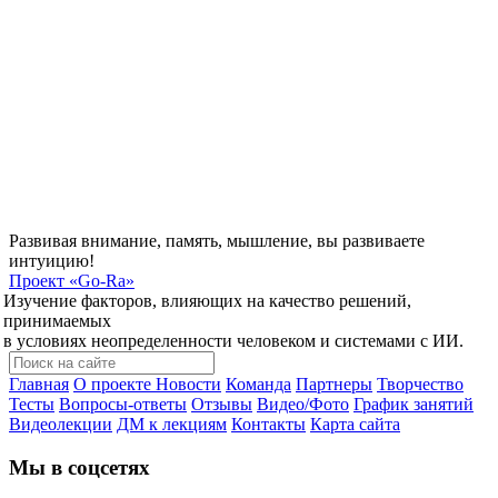
Развивая внимание, память, мышление, вы развиваете
интуицию!
Проект
«Go-Ra»
Изучение факторов, влияющих на качество решений,
принимаемых
в условиях неопределенности человеком и системами с ИИ.
Главная
О проекте
Новости
Команда
Партнеры
Творчество
Тесты
Вопросы-ответы
Отзывы
Видео/Фото
График занятий
Видеолекции
ДМ к лекциям
Контакты
Карта сайта
Мы в соцсетях