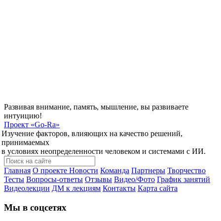
Развивая внимание, память, мышление, вы развиваете
интуицию!
Проект
«Go-Ra»
Изучение факторов, влияющих на качество решений,
принимаемых
в условиях неопределенности человеком и системами с ИИ.
Главная
О проекте
Новости
Команда
Партнеры
Творчество
Тесты
Вопросы-ответы
Отзывы
Видео/Фото
График занятий
Видеолекции
ДМ к лекциям
Контакты
Карта сайта
Мы в соцсетях