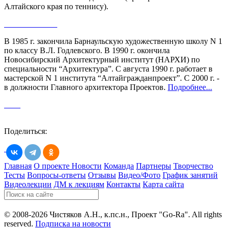
Алтайского края по теннису).
В 1985 г. закончила Барнаульскую художественную школу N 1
по классу В.Л. Годлевского. В 1990 г. окончила
Новосибирский Архитектурный институт (НАРХИ) по
специальности “Архитектура”. С августа 1990 г. работает в
мастерской N 1 института “Алтайгражданпроект”. С 2000 г. -
в должности Главного архитектора Проектов.
Подробнее...
Поделиться:
Главная
О проекте
Новости
Команда
Партнеры
Творчество
Тесты
Вопросы-ответы
Отзывы
Видео/Фото
График занятий
Видеолекции
ДМ к лекциям
Контакты
Карта сайта
© 2008-2026 Чистяков А.Н., к.пс.н., Проект "Go-Ra". All rights
reserved.
Подписка на новости