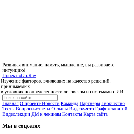
Развивая внимание, память, мышление, вы развиваете
интуицию!
Проект
«Go-Ra»
Изучение факторов, влияющих на качество решений,
принимаемых
в условиях неопределенности человеком и системами с ИИ.
Главная
О проекте
Новости
Команда
Партнеры
Творчество
Тесты
Вопросы-ответы
Отзывы
Видео/Фото
График занятий
Видеолекции
ДМ к лекциям
Контакты
Карта сайта
Мы в соцсетях