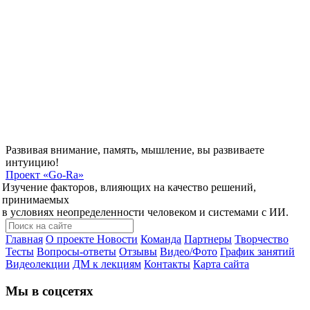
Развивая внимание, память, мышление, вы развиваете
интуицию!
Проект
«Go-Ra»
Изучение факторов, влияющих на качество решений,
принимаемых
в условиях неопределенности человеком и системами с ИИ.
Главная
О проекте
Новости
Команда
Партнеры
Творчество
Тесты
Вопросы-ответы
Отзывы
Видео/Фото
График занятий
Видеолекции
ДМ к лекциям
Контакты
Карта сайта
Мы в соцсетях