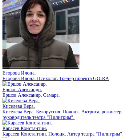
Егорова Илона.
Егорова Илона. Психолог. Тренер проекта GO-RA
Ершов Александр.
Ершов Александр. Самара.
Киселева Вера.
Киселева Вера. Белоруссия. Полоцк. Актриса, режиссер,
руководитель театра "Пилигрим".
Карасев Константин.
Карасев Константин. Полоцк. Актер театра "Пилигрим".