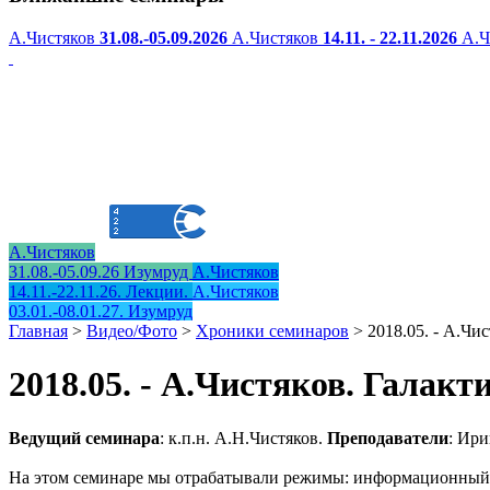
А.Чистяков
31.08.-05.09.2026
А.Чистяков
14.11. - 22.11.2026
А.Ч
А.Чистяков
31.08.-05.09.26 Изумруд
А.Чистяков
14.11.-22.11.26. Лекции.
А.Чистяков
03.01.-08.01.27. Изумруд
Главная
>
Видео/Фото
>
Хроники семинаров
>
2018.05. - А.Чис
2018.05. - А.Чистяков. Галакт
Ведущий семинара
: к.п.н. А.Н.Чистяков.
Преподаватели
: Ири
На этом семинаре мы отрабатывали режимы: информационный с