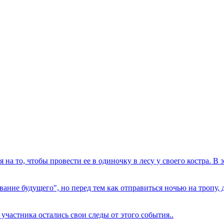
на то, чтобы провести ее в одиночку в лесу у своего костра. В 
ование будущего", но перед тем как отправиться ночью на тропу,
участника остались свои следы от этого события..