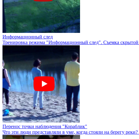
Информационный след
Тренировка режима "Информационный след". Съемка скрытой ка
Перенос точки наблюдения "Кораблик"
Что эти люди представляли в уме, когда стояли на берегу реки