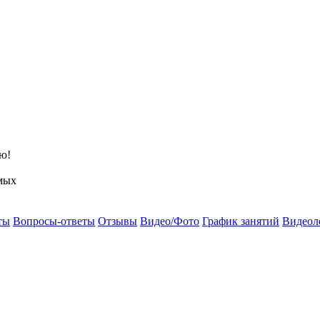
ю!
мых
ты
Вопросы-ответы
Отзывы
Видео/Фото
График занятий
Видеол