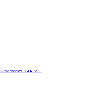
никам проекта "GO-RA"..