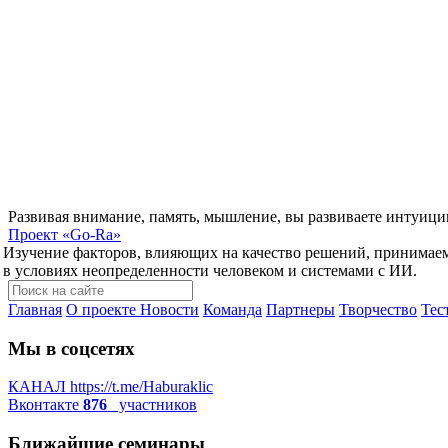
Развивая внимание, память, мышление, вы развиваете интуици
Проект
«Go-Ra»
Изучение факторов, влияющих на качество решений, принимае
в условиях неопределенности человеком и системами с ИИ.
Главная
О проекте
Новости
Команда
Партнеры
Творчество
Тес
Мы в соцсетях
КАНАЛ
https://t.me/Haburaklic
Вконтакте
876
участников
Ближайшие семинары