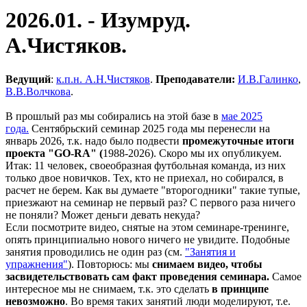
2026.01. - Изумруд.
А.Чистяков.
Ведущий
:
к.п.н. А.Н.Чистяков
.
Преподаватели:
И.В.
Галинко
,
В.В.Волчкова
.
В прошлый раз мы собирались на этой базе в
мае 2025
года.
Сентябрьский семинар 2025 года мы перенесли на
январь 2026, т.к. надо было подвести
промежуточные итоги
проекта "GO-RA" (
1988-2026). Скоро мы их опубликуем.
Итак: 11 человек, своеобразная футбольная команда, из них
только двое новичков. Тех, кто не приехал, но собирался, в
расчет не берем. Как вы думаете "второгодники" такие тупые,
приезжают на семинар не первый раз? С первого раза ничего
не поняли? Может деньги девать некуда?
Если посмотрите видео, снятые на этом семинаре-тренинге,
опять принципиально нового ничего не увидите. Подобные
занятия проводились не один раз (см.
"Занятия и
упражнения"
). Повторюсь: мы
снимаем видео, чтобы
за
свидетельствовать сам факт проведения семинара.
Самое
интересное мы не снимаем, т.к. это сделать
в принципе
невозможно
. Во время таких занятий люди моделируют, т.е.