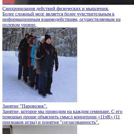
Синхронизация действий физических и мышления.
Более сложный мозг является более чувствительным к
информационным взаимодействиям, осуществляемым на
полевом уровне.
Занятие "Паровозик".
Занятие, которое мы проводим на каждом семинаре. С его
помощью проще объяснить смысл концепции «11πR» (11
признаков игры) и понятия "согласованность".