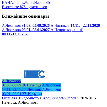
КАНАЛ
https://t.me/Haburaklic
Вконтакте
876
участников
Ближайшие семинары
А.Чистяков
31.08.-05.09.2026
А.Чистяков
14.11. - 22.11.2026
А.Чистяков
03.01.-08.01.2027
А.Непритворенный
08.11.-13.11.2026
А.Чистяков
31.08.-05.09.26 Изумруд
А.Чистяков
14.11.-22.11.26. Лекции.
А.Чистяков
03.01.-08.01.27. Изумруд
Главная
>
Видео/Фото
>
Хроники семинаров
>
2026.01. -
Изумруд. А.Чистяков.