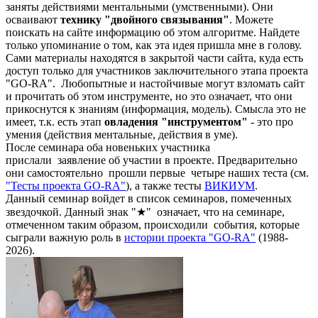
заняты действиями ментальными (умственными). Они
осваивают
технику "двойного связывания"
. Можете
поискать на сайте информацию об этом алгоритме. Найдете
только упоминание о том, как эта идея пришла мне в голову.
Сами материалы находятся в закрытой части сайта, куда есть
доступ только для участников заключительного этапа проекта
"GO-RA". Любопытные и настойчивые могут взломать сайт
и прочитать об этом инструменте, но это означает, что они
прикоснутся к знаниям (информация, модель). Смысла это не
имеет, т.к. есть этап
овладения "инструментом"
- это про
умения (действия ментальные, действия в уме).
После семинара оба новеньких участника
прислали заявление об участии в проекте. Предварительно
они самостоятельно прошли первые четыре наших теста (см.
"Тесты проекта GO-RA"
), а также тесты
ВИКИУМ
.
Данный семинар войдет в список семинаров, помеченных
звездочкой. Данный знак "★" означает, что на семинаре,
отмеченном таким образом, происходили события, которые
сыграли важную роль в
истории проекта "GO-RA"
(1988-
2026).