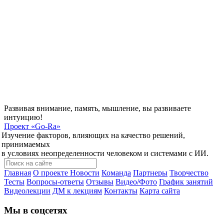
Развивая внимание, память, мышление, вы развиваете
интуицию!
Проект
«Go-Ra»
Изучение факторов, влияющих на качество решений,
принимаемых
в условиях неопределенности человеком и системами с ИИ.
Главная
О проекте
Новости
Команда
Партнеры
Творчество
Тесты
Вопросы-ответы
Отзывы
Видео/Фото
График занятий
Видеолекции
ДМ к лекциям
Контакты
Карта сайта
Мы в соцсетях