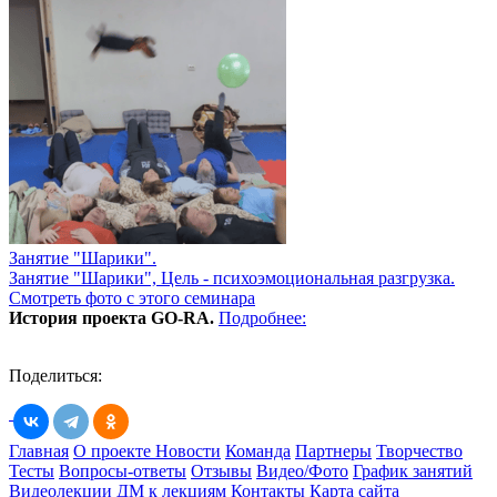
Занятие "Шарики".
Занятие "Шарики", Цель - психоэмоциональная разгрузка.
Смотреть фото с этого семинара
История проекта GO-RA.
Подробнее:
Поделиться:
Главная
О проекте
Новости
Команда
Партнеры
Творчество
Тесты
Вопросы-ответы
Отзывы
Видео/Фото
График занятий
Видеолекции
ДМ к лекциям
Контакты
Карта сайта