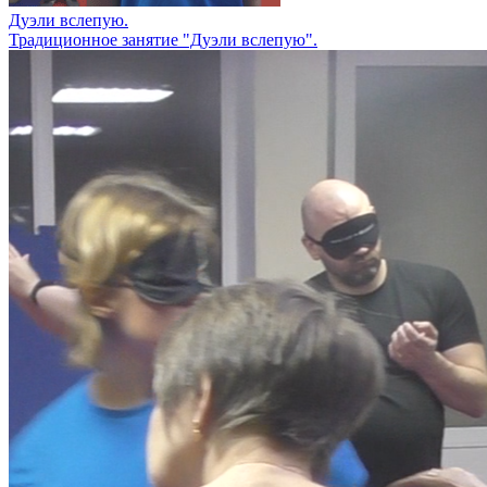
Дуэли вслепую.
Традиционное занятие "Дуэли вслепую".