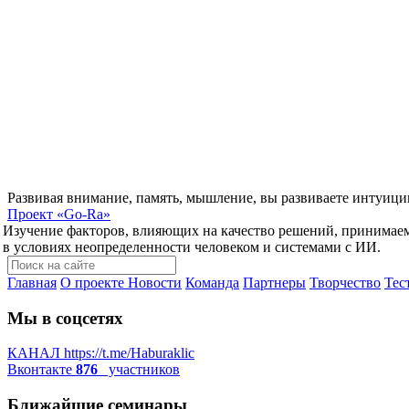
Развивая внимание, память, мышление, вы развиваете интуици
Проект
«Go-Ra»
Изучение факторов, влияющих на качество решений, принимае
в условиях неопределенности человеком и системами с ИИ.
Главная
О проекте
Новости
Команда
Партнеры
Творчество
Тес
Мы в соцсетях
КАНАЛ
https://t.me/Haburaklic
Вконтакте
876
участников
Ближайшие семинары