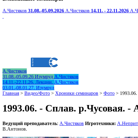
А.Чистяков
31.08.-05.09.2026
А.Чистяков
14.11. - 22.11.2026
А.Ч
А.Чистяков
31.08.-05.09.26 Изумруд
А.Чистяков
14.11.-22.11.26. Лекции.
А.Чистяков
03.01.-08.01.27. Изумруд
Главная
>
Видео/Фото
>
Хроники семинаров
>
Фото
>
1993.06.
1993.06. - Сплав. р.Чусовая. -
Ведущий преподаватель
:
А.Чистяков
Игротехники:
А.Непри
В.Антонов.