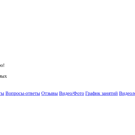
ю!
мых
ты
Вопросы-ответы
Отзывы
Видео/Фото
График занятий
Видеол