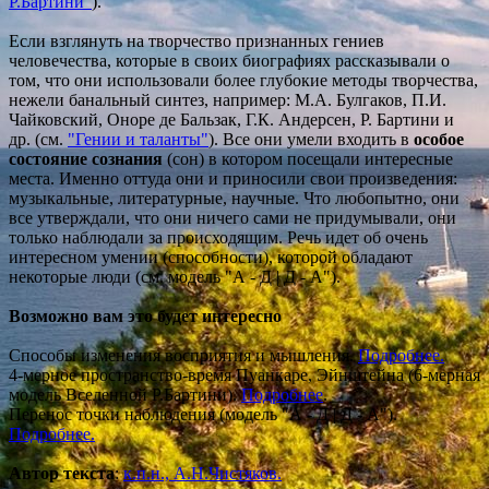
Р.Бартини"
).
Если взглянуть на творчество признанных гениев
человечества, которые в своих биографиях рассказывали о
том, что они использовали более глубокие методы творчества,
нежели банальный синтез, например: М.А. Булгаков, П.И.
Чайковский, Оноре де Бальзак, Г.К. Андерсен, Р. Бартини и
др. (см.
"Гении и таланты"
). Все они умели входить в
особое
состояние сознания
(сон) в котором посещали интересные
места. Именно оттуда они и приносили свои произведения:
музыкальные, литературные, научные. Что любопытно, они
все утверждали, что они ничего сами не придумывали, они
только наблюдали за происходящим. Речь идет об очень
интересном умении (способности), которой обладают
некоторые люди (см. модель "А - Д | Д - А").
Возможно вам это будет интересно
Способы изменения восприятия и мышления.
Подробнее.
4-мерное пространство-время Пуанкаре, Эйнштейна (6-мерная
модель Вселенной Р.Бартини).
Подробнее
.
Перенос точки наблюдения (модель "А - Д | Д - А").
Подробнее.
Автор текста
:
к.п.н., А.Н.Чистяков.