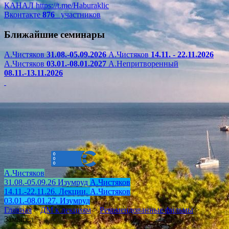
КАНАЛ
https://t.me/Haburaklic
Вконтакте
876
участников
Ближайшие семинары
А.Чистяков
31.08.-05.09.2026
А.Чистяков
14.11. - 22.11.2026
А.Чистяков
03.01.-08.01.2027
А.Непритворенный
08.11.-13.11.2026
А.Чистяков
31.08.-05.09.26 Изумруд
А.Чистяков
14.11.-22.11.26. Лекции.
А.Чистяков
03.01.-08.01.27. Изумруд
Главная
>
ДМ к лекциям
>
Рекомендованные фильмы
>
Замысел