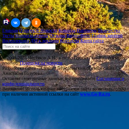
Поделиться:
Главная
О проекте
Новости
Команда
Партнеры
Творчество
Тесты
Вопросы-ответы
Отзывы
Видео/Фото
График занятий
Видеолекции
ДМ к лекциям
Контакты
Карта сайта
© 2008-2026 Чистяков А.Н., к.пс.н., Проект "Go-Ra". All rights
reserved.
Подписка на новости
Разработка сайта - Алексей Передельский. Дизайн сайта -
Анастасия Голубева.
Оставляя свои личные данные, вы принимаете
Соглашение о
конфиденциальности
.
Внимание! Использование материалов сайта возможно только
при наличии активной ссылки на сайт
www.Go-Ra.ru
.