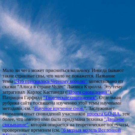
Мало ли чего может присниться мальчику. Иногда бывают
такие странные сны, что мало не покажется. Название
темы
"Что приснилось Черному королю"
заимствовано из
сказки "Алиса в стране Чудес" Льюиса Кэролла. Эту тему
затрагивал Карлос Кастанеда (
"Врата сновидений"
),
Патриция Гарфилд
"Творческие сновидения"
. Отдельная
рубрика сайта посвящена изучению этой темы научными
методами, см. "
Научное изучение снов.
". Заслуживает
внимания опыт сновидений участников
проекта GO-RA
, тем
более, что именно ими была придумана техника
"Двойное
связывание"
, которая опирается на теоретические постулаты,
проверенные временем (см.
"6 мерна
я модель Вселенной