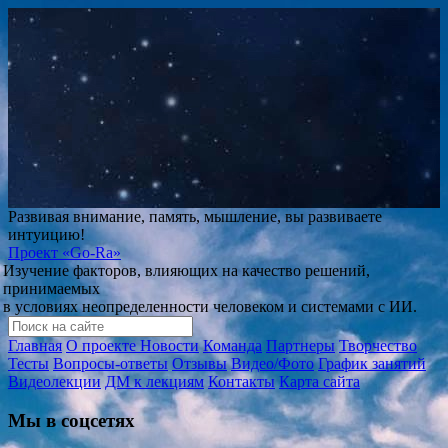
Развивая внимание, память, мышление, вы развиваете
интуицию!
Проект
«Go-Ra»
Изучение факторов, влияющих на качество решений,
принимаемых
в условиях неопределенности человеком и системами с ИИ.
Главная
О проекте
Новости
Команда
Партнеры
Творчество
Тесты
Вопросы-ответы
Отзывы
Видео/Фото
График занятий
Видеолекции
ДМ к лекциям
Контакты
Карта сайта
Мы в соцсетях