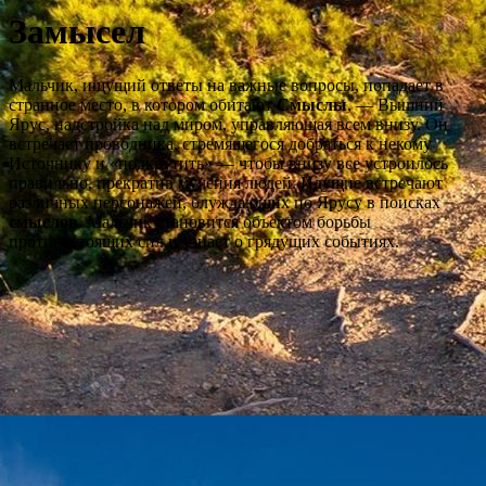
Замысел
Мальчик, ищущий ответы на важные вопросы, попадает в
странное место, в котором обитают
Смыслы
, — Вышний
Ярус, надстройка над миром, управляющая всем внизу. Он
встречает проводника, стремящегося добраться к некому
Источнику и «подкрутить» — чтобы внизу все устроилось
правильно, прекратив мучения людей. Идущие встречают
различных персонажей, блуждающих по Ярусу в поисках
смыслов
. Мальчик становится объектом борьбы
противостоящих сил и узнает о грядущих событиях.