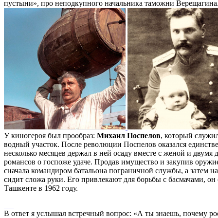
пустыни», про неподкупного начальника таможни Верещагина
У киногероя был прообраз:
Михаил Поспелов
, который служи
водный участок. После революции Поспелов оказался единстве
несколько месяцев держал в ней осаду вместе с женой и двумя 
романсов о госпоже удаче. Продав имущество и закупив оружи
сначала командиром батальона пограничной службы, а затем н
сидит сложа руки. Его привлекают для борьбы с басмачами, о
Ташкенте в 1962 году.
В ответ я услышал встречный вопрос: «А ты знаешь, почему рос