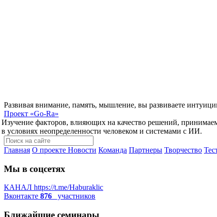
Развивая внимание, память, мышление, вы развиваете интуици
Проект
«Go-Ra»
Изучение факторов, влияющих на качество решений, принимае
в условиях неопределенности человеком и системами с ИИ.
Главная
О проекте
Новости
Команда
Партнеры
Творчество
Тес
Мы в соцсетях
КАНАЛ
https://t.me/Haburaklic
Вконтакте
876
участников
Ближайшие семинары