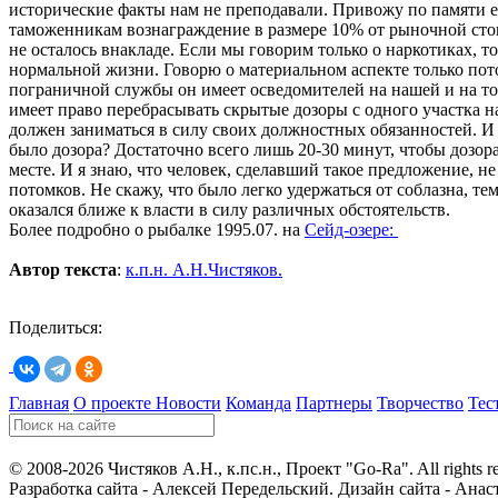
исторические факты нам не преподавали. Привожу по памяти ег
таможенникам вознаграждение в размере 10% от рыночной сто
не осталось внакладе. Если мы говорим только о наркотиках, 
нормальной жизни. Говорю о материальном аспекте только пото
пограничной службы он имеет осведомителей на нашей и на то
имеет право перебрасывать скрытые дозоры с одного участка н
должен заниматься в силу своих должностных обязанностей. И
было дозора? Достаточно всего лишь 20-30 минут, чтобы дозора
месте. И я знаю, что человек, сделавший такое предложение, н
потомков. Не скажу, что было легко удержаться от соблазна, тем
оказался ближе к власти в силу различных обстоятельств.
Более подробно о рыбалке 1995.07. на
Сейд-озере
:
Автор текста
:
к.п.н. А.Н.Чистяков.
Поделиться:
Главная
О проекте
Новости
Команда
Партнеры
Творчество
Тес
© 2008-2026 Чистяков А.Н., к.пс.н., Проект "Go-Ra". All rights r
Разработка сайта - Алексей Передельский. Дизайн сайта - Анас