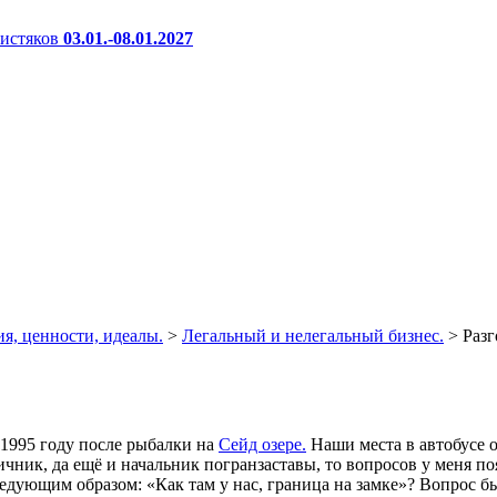
истяков
03.01.-08.01.2027
я, ценности, идеалы.
>
Легальный и нелегальный бизнес.
>
Разг
 1995 году после рыбалки на
Сейд озере.
Наши места в автобусе 
ничник, да ещё и начальник погранзаставы, то вопросов у меня 
ледующим образом: «Как там у нас, граница на замке»? Вопрос 