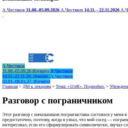
А.Чистяков
31.08.-05.09.2026
А.Чистяков
14.11. - 22.11.2026
А.Ч
А.Чистяков
31.08.-05.09.26 Изумруд
А.Чистяков
14.11.-22.11.26. Лекции.
А.Чистяков
03.01.-08.01.27. Изумруд
Главная
>
ДМ к лекциям
>
Тема: «11πR». Подробно.
>
Убеждени
Разговор с пограничником
Этот разговор с начальником погранзаставы состоялся у меня в
предостаточно, поэтому, когда я узнал, что мой сосед — погра
интересовал, если его сформулировать символически, звучал с