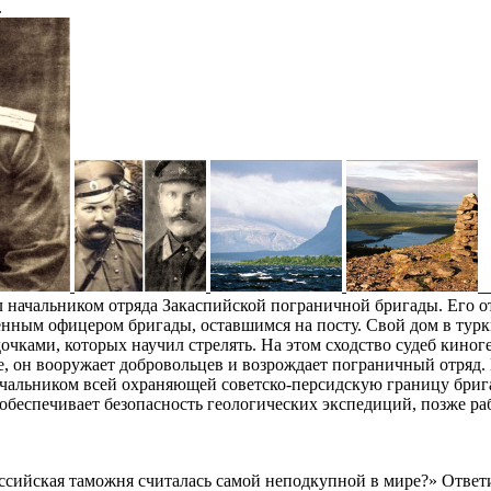
.
л начальником отряда Закаспийской пограничной бригады. Его о
нным офицером бригады, оставшимся на посту. Свой дом в турк
дочками, которых научил стрелять. На этом сходство судеб киног
е, он вооружает добровольцев и возрождает пограничный отряд.
ачальником всей охраняющей советско-персидскую границу бриг
н обеспечивает безопасность геологических экспедиций, позже
сийская таможня считалась самой неподкупной в мире?» Ответил, 