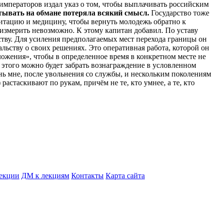
 императоров издал указ о том, чтобы выплачивать российским
тывать на обмане потеряла всякий смысл.
Государство тоже
илитацию и медицину, чтобы вернуть молодежь обратно к
измерить невозможно. К этому капитан добавил. По уставу
ству. Для усиления предполагаемых мест перехода границы он
льству о своих решениях. Это оперативная работа, которой он
ожения», чтобы в определенное время в конкретном месте не
е этого можно будет забрать вознаграждение в условленном
изнь мне, после увольнения со службы, и нескольким поколениям
растаскивают по рукам, причём не те, кто умнее, а те, кто
екции
ДМ к лекциям
Контакты
Карта сайта