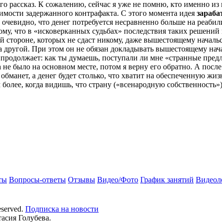
о рассказ. К сожалению, сейчас я уже не помню, кто именно из
имости задержанного контрафакта. С этого момента идея
зараба
то очевидно, что денег потребуется несравненно больше на реаб
му, что в «исковерканных судьбах» последствия таких решений 
й стороне, которых не сдаст никому, даже вышестоящему началь
а другой. При этом он не обязан докладывать вышестоящему нача
 продолжает: как ты думаешь, поступали ли мне «странные предл
 не было на основном месте, потом я верну его обратно. А посл
е обманет, а денег будет столько, что хватит на обеспеченную ж
 более, когда видишь, что страну («всенародную собственность») 
ты
Вопросы-ответы
Отзывы
Видео/Фото
График занятий
Видеол
eserved.
Подписка на новости
тасия Голубева.