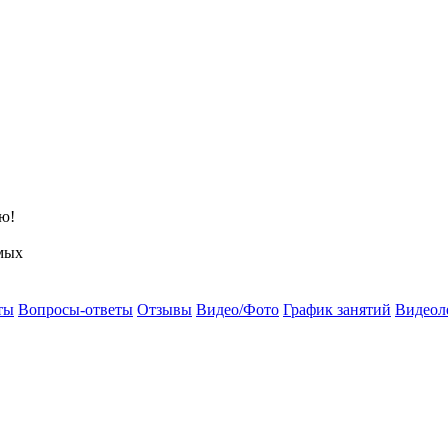
ю!
мых
ты
Вопросы-ответы
Отзывы
Видео/Фото
График занятий
Видеол