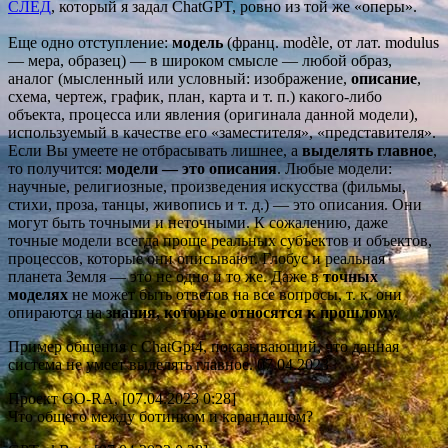
СЛЕД
, который я задал ChatGPT, ровно из той же «оперы».
Еще одно отступление:
модель
(франц. modèle, от лат. modulus
— мера, образец) — в широком смысле — любой образ,
аналог (мысленный или условный: изображение,
описание
,
схема, чертеж, график, план, карта и т. п.) какого-либо
объекта, процесса или явления (оригинала данной модели),
используемый в качестве его «заместителя», «представителя».
Если Вы умеете не отбрасывать лишнее, а
выделять главное
,
то получится:
модели — это описания
. Любые модели:
научные, религиозные, произведения искусства (фильмы,
стихи, проза, танцы, живопись и т. д.) — это описания. Они
могут быть точными и неточными. К сожалению, даже
точные модели всегда проще реальных субъектов и объектов,
процессов, которые они описывают. Глобус и реальная
планета Земля — это не одно и то же. Даже в
точных
моделях
не может быть ответов на все вопросы, т. к. они
опираются на
знания, которые относятся к прошлому.
Пример общения с ChatGpt4, показывающий, что данная
система не умеет выделять главное. 07.04.2023
Проект GO-RA, [07.04.2023 0:28]
Что общего между ботинком и карандашом?