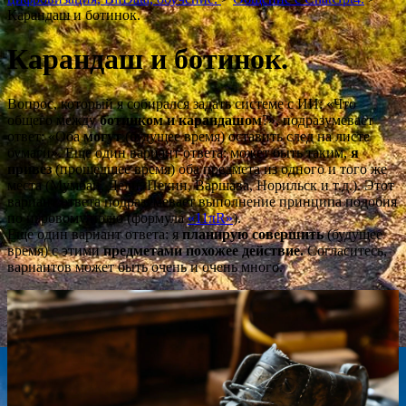
Карандаш и ботинок.
Карандаш и ботинок.
Вопрос, который я собирался задать системе с ИИ: «Что
общего между
ботинком и карандашом
?», подразумевает
ответ: «Оба
могут
(будущее время) оставить след на листе
бумаги». Еще один вариант ответа: может быть таким,
я
привез
(прошедшее время) оба предмета из одного и того же
места (Мумбаи, Дели, Пекин, Варшава, Норильск и т.д.). Этот
вариант ответа подразумевает выполнение принципа подобия
по игровому полю (формула
«11πR»
).
Еще один вариант ответа: я
планирую совершить
(будущее
время) с этими
предметами похожее действие.
Согласитесь,
вариантов может быть очень и очень много.