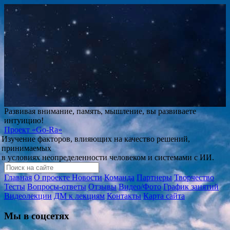
Развивая внимание, память, мышление, вы развиваете
интуицию!
Проект
«Go-Ra»
Изучение факторов, влияющих на качество решений,
принимаемых
в условиях неопределенности человеком и системами с ИИ.
Главная
О проекте
Новости
Команда
Партнеры
Творчество
Тесты
Вопросы-ответы
Отзывы
Видео/Фото
График занятий
Видеолекции
ДМ к лекциям
Контакты
Карта сайта
Мы в соцсетях