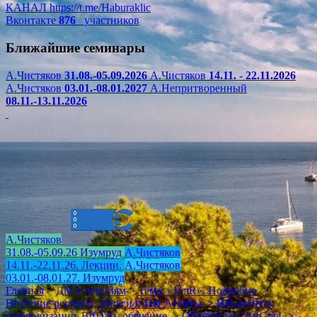
КАНАЛ
https://t.me/Haburaklic
Вконтакте
876
участников
Ближайшие семинары
А.Чистяков
31.08.-05.09.2026
А.Чистяков
14.11. - 22.11.2026
А.Чистяков
03.01.-08.01.2027
А.Непритворенный
08.11.-13.11.2026
А.Чистяков
31.08.-05.09.26 Изумруд
А.Чистяков
14.11.-22.11.26. Лекции.
А.Чистяков
03.01.-08.01.27. Изумруд
Главная
>
ДМ к лекциям
>
Тема: «11πR». Подробно.
>
Внешние ресурсы, деньги и ИИ Агенты.
>
ИИ-агенты:
цифровизация, BifData, обучение.
>
Общение с ChatGpt4.
>