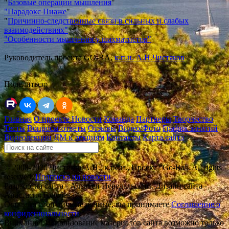
"
Базовые операции мышления
"
"Парадокс Пиаже
"
"
Причинно-следственные связи в сильных и слабых
взаимодействиях"
"Особенн
ости мышления у шахматистов"
Руководитель проекта GO-RA,
к.п.н. А.Н.Чистяков
Поделиться:
Главная
О проекте
Новости
Команда
Партнеры
Творчество
Тесты
Вопросы-ответы
Отзывы
Видео/Фото
График занятий
Видеолекции
ДМ к лекциям
Контакты
Карта сайта
© 2008-2026 Чистяков А.Н., к.пс.н., Проект "Go-Ra". All rights
reserved.
Подписка на новости
Разработка сайта - Алексей Передельский. Дизайн сайта -
Анастасия Голубева.
Оставляя свои личные данные, вы принимаете
Соглашение о
конфиденциальности
.
Внимание! Использование материалов сайта возможно только