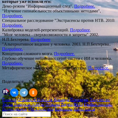
которые уже ос
воили его
:
Демо-режим "Информационный след".
Подробнее.
"Изучение гипнабельности объективными методами",
Подробнее.
Специальное расследование "Экстрасенсы против НТВ. 2010:
Подробнее.
Калибровка моделей-репрезентаций.
Подробнее
.
"Мозг человека - сверхвозможности и запреты" 2002.
Н.П.Бехтерева.
Подробнее
"Альтернативное видение у человека. 2003. Н.П.Бехтерева..
Подробнее.
Концепция сложного мозга.
Подробнее.
Глубоко обучение нейронных сетей систем с ИИ и человека.
Подробнее.
Метафорическое мышление. Пример: Паутина.
Подробнее.
Поделиться:
Главная
О проекте
Новости
Команда
Партнеры
Творчество
Тесты
Вопросы-ответы
Отзывы
Видео/Фото
График занятий
Видеолекции
ДМ к лекциям
Контакты
Карта сайта