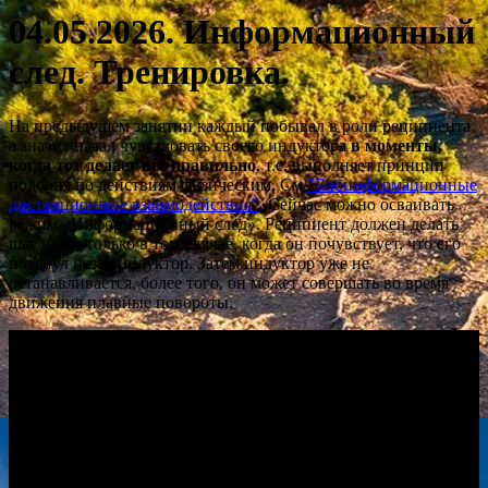
04.05.2026. Информационный
след. Тренировка.
На предыдущем занятии каждый побывал в роли реципиента,
а значит начал чувствовать своего индуктора
в моменты,
когда тот делает все правильно
, т.е. выполняет принцип
подобия по действиям физическим. См.
"Биоинформационные
дистанционные взаимодействия"
. Сейчас можно осваивать
режим «Информационный след». Реципиент должен делать
шаг назад только в том случае, когда он почувствует, что его
потянул назад индуктор. Затем индуктор уже не
останавливается, более того, он может совершать во время
движения плавные повороты.