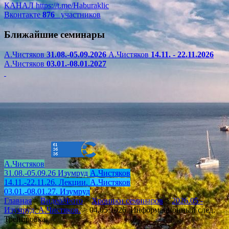
КАНАЛ
https://t.me/Haburaklic
Вконтакте
876
участников
Ближайшие семинары
А.Чистяков
31.08.-05.09.2026
А.Чистяков
14.11. - 22.11.2026
А.Чистяков
03.01.-08.01.2027
А.Чистяков
31.08.-05.09.26 Изумруд
А.Чистяков
14.11.-22.11.26. Лекции.
А.Чистяков
03.01.-08.01.27. Изумруд
Главная
>
Видео/Фото
>
Хроники семинаров
>
2026.05 -
Изумруд. А.Чистяков.
>
04.05.2026. Информационный след.
Тренировка.