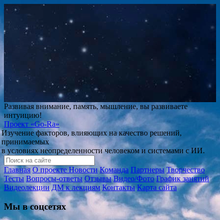
Развивая внимание, память, мышление, вы развиваете
интуицию!
Проект
«Go-Ra»
Изучение факторов, влияющих на качество решений,
принимаемых
в условиях неопределенности человеком и системами с ИИ.
Главная
О проекте
Новости
Команда
Партнеры
Творчество
Тесты
Вопросы-ответы
Отзывы
Видео/Фото
График занятий
Видеолекции
ДМ к лекциям
Контакты
Карта сайта
Мы в соцсетях