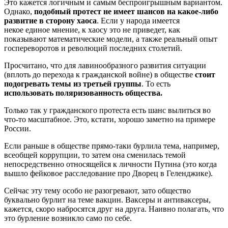
Это кажется логичным и самым беспроигрышным вариантом.
Однако,
подобный протест не имеет шансов на какое-либо
развитие в сторону хаоса
. Если у народа имеется
некое единое мнение, к хаосу это не приведет, как
показывают математические модели, а также реальный опыт
госпереворотов и революций последних столетий.
Просчитано, что для лавинообразного развития ситуации
(вплоть до перехода к гражданской войне) в обществе
стоит
подогревать темы из третьей группы
. То есть
использовать поляризованность общества.
Только так у гражданского протеста есть шанс вылиться во
что-то масштабное. Это, кстати, хорошо заметно на примере
России.
Если раньше в обществе прямо-таки бурлила тема, например,
всеобщей коррупции, то затем она сменилась темой
непосредственно относящейся к личности Путина (это когда
вышло фейковое расследование про Дворец в Геленджике).
Сейчас эту тему особо не разогревают, зато общество
буквально бурлит на теме вакцин. Ваксеры и антиваксеры,
кажется, скоро набросятся друг на друга. Наивно полагать, что
это бурление возникло само по себе.