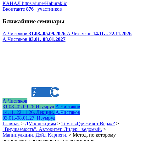
КАНАЛ
https://t.me/Haburaklic
Вконтакте
876
участников
Ближайшие семинары
А.Чистяков
31.08.-05.09.2026
А.Чистяков
14.11. - 22.11.2026
А.Чистяков
03.01.-08.01.2027
А.Чистяков
31.08.-05.09.26 Изумруд
А.Чистяков
14.11.-22.11.26. Лекции.
А.Чистяков
03.01.-08.01.27. Изумруд
Главная
>
ДМ к лекциям
>
Тема: «Где живет Вера»?
>
"Внушаемость". Авторитет. Лидер - ведомый.
>
Манипуляции. Дэйл Карнеги.
>
Метод, по которому
организуют госперевороты по всему миру.