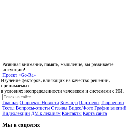
Развивая внимание, память, мышление, вы развиваете
интуицию!
Проект
«Go-Ra»
Изучение факторов, влияющих на качество решений,
принимаемых
в условиях неопределенности человеком и системами с ИИ.
Главная
О проекте
Новости
Команда
Партнеры
Творчество
Тесты
Вопросы-ответы
Отзывы
Видео/Фото
График занятий
Видеолекции
ДМ к лекциям
Контакты
Карта сайта
Мы в соцсетях