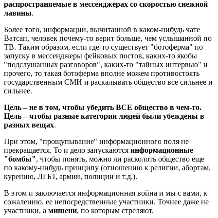
распространяемые в мессенджерах со скоростью снежной
лавины
.
Более того, информации, вычитанной в каком-нибудь чате
Ватсап, человек почему-то верит больше, чем услышанной по
ТВ. Таким образом, если где-то существует "ботоферма" по
запуску в мессенджеры фейковых постов, каких-то якобы
"подслушанных разговоров", каких-то "тайных интервью" и
прочего, то такая ботоферма вполне можем противостоять
государственным СМИ и раскалывать общество все сильнее и
сильнее.
Цель – не в том, чтобы убедить ВСЕ общество в чем-то.
Цель – чтобы разные категории людей были убеждены в
разных вещах
.
При этом, "прощупывание" информационного поля не
прекращается. То и дело запускаются
информационные
"бомбы"
, чтобы понять, можно ли расколоть общество еще
по какому-нибудь принципу (отношению к религии, абортам,
курению, ЛГБТ, армии, полиции и т.д.).
В этом и заключается информационная война и мы с вами, к
сожалению, ее непосредственные участники. Точнее даже не
участники, а
мишени
, по которым стреляют.