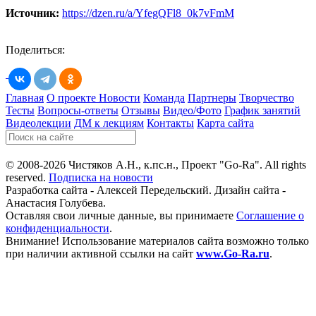
Источник:
https://dzen.ru/a/YfegQFl8_0k7vFmM
Поделиться:
Главная
О проекте
Новости
Команда
Партнеры
Творчество
Тесты
Вопросы-ответы
Отзывы
Видео/Фото
График занятий
Видеолекции
ДМ к лекциям
Контакты
Карта сайта
© 2008-2026 Чистяков А.Н., к.пс.н., Проект "Go-Ra". All rights
reserved.
Подписка на новости
Разработка сайта - Алексей Передельский. Дизайн сайта -
Анастасия Голубева.
Оставляя свои личные данные, вы принимаете
Соглашение о
конфиденциальности
.
Внимание! Использование материалов сайта возможно только
при наличии активной ссылки на сайт
www.Go-Ra.ru
.