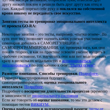
другу низкий поклон и решили быть друг другу как отец и
сын. Каждый порезал себе руку и
поклялся на собственной
крови никому не передавать свое искусство.
Занятия-тесты по тренировке эмоционального интеллекта
от проекта GO-RA:
Некоторые занятия – это тесты, например, «пытка огнем». По
сути этот тест позволяет оценить каких успехов участники
семинаров добились в САМОРЕГУЛЯЦИИ и
САМОПРОГРАММИРОВАНИИ, т.е. проверка того, как они
поняли теорию, и как на практике освоили умение входить в
«рабочее состояние, т.е. научились они или нет моделировать
сразу в нескольких модальностях и
ассоциироваться/
диссоцироваться
по отношению к себе:
"Пытка огнем"
Разви
ти
е внимания. Способы тренировки
.
Подробнее.
Примеры конструирования будущего,
самопрограммирования,
оценка эмоционального
интеллекта
:
Подробнее,
Подробнее о
восприятии длительности процессов
(времени)
в зависимости от
эмоционального состояния
Если же говорить об
оценке внимания
, то мы это делаем с
помощью тестов
ВИКИУМ
,
Оценка воображения и долговременной памяти
:
тесты от