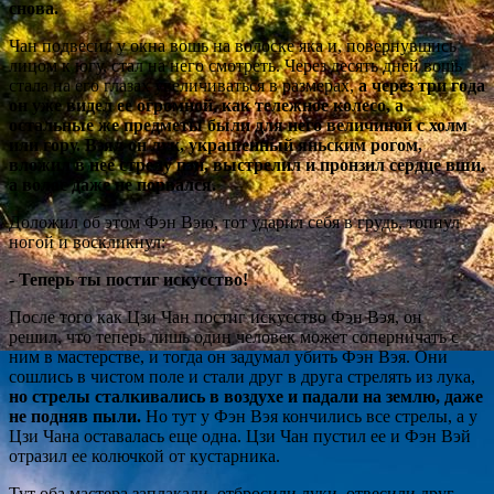
снова.
Чан подвесил у окна вошь на волоске яка и, повернувшись
лицом к югу, стал на него смотреть. Через десять дней вошь
стала на его глазах увеличиваться в размерах,
а через три года
он уже видел ее огромной, как тележное колесо, а
остальные же предметы были для него величиной с холм
или гору. Взял он лук, украшенный яньским рогом,
вложил в нее стрелу пэн, выстрелил и пронзил сердце вши,
а волос даже не порвался.
Доложил об этом Фэн Вэю, тот ударил себя в грудь, топнул
ногой и воскликнул:
-
Теперь ты постиг искусство!
После того как Цзи Чан постиг искусство Фэн Вэя, он
решил, что теперь лишь один человек может соперничать с
ним в мастерстве, и тогда он задумал убить Фэн Вэя. Они
сошлись в чистом поле и стали друг в друга стрелять из лука,
но стрелы сталкивались в воздухе и падали на землю, даже
не подняв пыли.
Но тут у Фэн Вэя кончились все стрелы, а у
Цзи Чана оставалась еще одна. Цзи Чан пустил ее и Фэн Вэй
отразил ее колючкой от кустарника.
Тут оба мастера заплакали, отбросили луки, отвесили друг