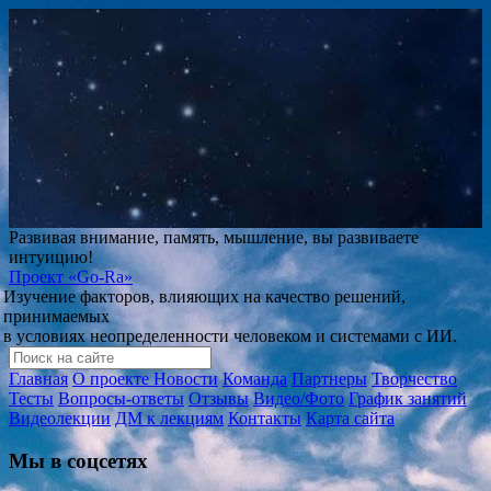
Развивая внимание, память, мышление, вы развиваете
интуицию!
Проект
«Go-Ra»
Изучение факторов, влияющих на качество решений,
принимаемых
в условиях неопределенности человеком и системами с ИИ.
Главная
О проекте
Новости
Команда
Партнеры
Творчество
Тесты
Вопросы-ответы
Отзывы
Видео/Фото
График занятий
Видеолекции
ДМ к лекциям
Контакты
Карта сайта
Мы в соцсетях