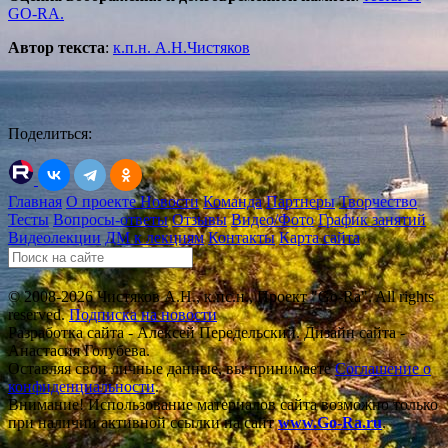
GO-RA.
Автор текста
:
к.п.н. А.Н.Чистяков
Поделиться:
Главная
О проекте
Новости
Команда
Партнеры
Творчество
Тесты
Вопросы-ответы
Отзывы
Видео/Фото
График занятий
Видеолекции
ДМ к лекциям
Контакты
Карта сайта
© 2008-2026 Чистяков А.Н., к.пс.н., Проект "Go-Ra". All rights
reserved.
Подписка на новости
Разработка сайта - Алексей Передельский. Дизайн сайта -
Анастасия Голубева.
Оставляя свои личные данные, вы принимаете
Соглашение о
конфиденциальности
.
Внимание! Использование материалов сайта возможно только
при наличии активной ссылки на сайт
www.Go-Ra.ru
.