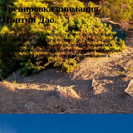
Тренировка внимания.
Притчи Дао.
«Игрок со ставкой на черепицу станет волноваться при игре
на серебряную застежку и потеряет рассудок при игре на
золото.
Искусство одно и то же, но стоит появиться
ценному во внешнем, и внимание перейдет на внешнее.
Внимание же к внешнему притупляет внимание к
внутреннему».