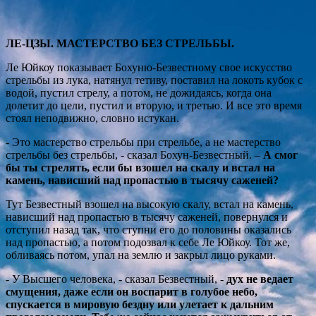
ЛЕ-ЦЗЫ. МАСТЕРСТВО БЕЗ СТРЕЛЬБЫ.
Ле Юйкоу показывает Бохуню-Безвестному свое искусство
стрельбы из лука, натянул тетиву, поставил на локоть кубок с
водой, пустил стрелу, а потом, не дожидаясь, когда она
долетит до цели, пустил и вторую, и третью.
И все это время
стоял неподвижно, словно истукан.
- Это мастерство стрельбы при стрельбе, а не мастерство
стрельбы без стрельбы, - сказал Бохун-Безвестный. –
А смог
бы ты стрелять, если бы взошел на скалу и встал на
камень, нависший над пропастью в тысячу саженей?
Тут Безвестный взошел на высокую скалу, встал на камень,
нависший над пропастью в тысячу саженей, повернулся и
отступил назад так, что ступни его до половины оказались
над пропастью, а потом подозвал к себе Ле Юйкоу. Тот же,
обливаясь потом, упал на землю и закрыл лицо руками.
- У Высшего человека, - сказал Безвестный, -
дух не ведает
смущения, даже если он воспарит в голубое небо,
спускается в мировую бездну или улетает к дальним