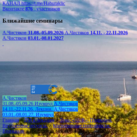
КАНАЛ
https://t.me/Haburaklic
Вконтакте
876
участников
Ближайшие семинары
А.Чистяков
31.08.-05.09.2026
А.Чистяков
14.11. - 22.11.2026
А.Чистяков
03.01.-08.01.2027
А.Чистяков
31.08.-05.09.26 Изумруд
А.Чистяков
14.11.-22.11.26. Лекции.
А.Чистяков
03.01.-08.01.27. Изумруд
Главная
>
ДМ к лекциям
>
Тема: «11πR». Подробно.
>
Внутренние ресурсы.
>
Когнитивные способности.
>
Внимание
>
Тренировка внимания. Притчи Дао.