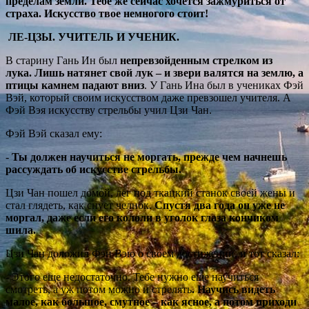
пределам земли. Тебе же сейчас хочется зажмуриться от
страха. Искусство твое немногого стоит!
ЛЕ-ЦЗЫ. УЧИТЕЛЬ И УЧЕНИК.
В старину Гань Ин был
непревзойденным стрелком из
лука. Лишь натянет свой лук – и звери валятся на землю, а
птицы камнем падают вниз
. У Гань Ина был в учениках Фэй
Вэй, который своим искусством даже превзошел учителя. А
Фэй Вэя искусству стрельбы учил Цзи Чан.
Фэй Вэй сказал ему:
-
Ты должен научиться не моргать, прежде чем начнешь
рассуждать об искусстве стрельбы.
Цзи Чан пошел домой, лег под ткацкий станок своей жены и
стал глядеть, как снует челнок.
Спустя два года он уже не
моргал, даже если его кололи в уголок глаза кончиком
шила.
Цзи Чан доложил Фэн Вэю о своем достижении, и тот сказал:
- Этого еще недостаточно. Тебе нужно еще научиться
смотреть, а уж потом можно и стрелять
. Научись видеть
малое, как большое, смутное – как ясное, а потом приходи