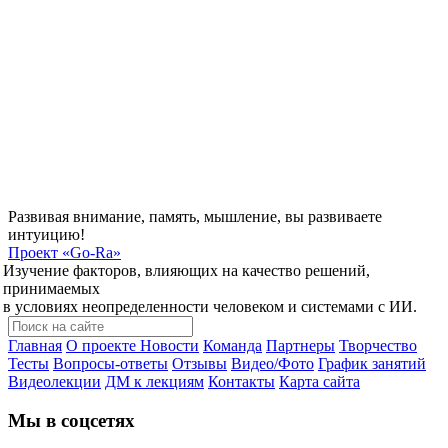
Развивая внимание, память, мышление, вы развиваете
интуицию!
Проект
«Go-Ra»
Изучение факторов, влияющих на качество решений,
принимаемых
в условиях неопределенности человеком и системами с ИИ.
Главная
О проекте
Новости
Команда
Партнеры
Творчество
Тесты
Вопросы-ответы
Отзывы
Видео/Фото
График занятий
Видеолекции
ДМ к лекциям
Контакты
Карта сайта
Мы в соцсетях