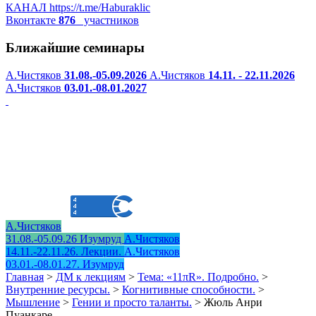
КАНАЛ
https://t.me/Haburaklic
Вконтакте
876
участников
Ближайшие семинары
А.Чистяков
31.08.-05.09.2026
А.Чистяков
14.11. - 22.11.2026
А.Чистяков
03.01.-08.01.2027
А.Чистяков
31.08.-05.09.26 Изумруд
А.Чистяков
14.11.-22.11.26. Лекции.
А.Чистяков
03.01.-08.01.27. Изумруд
Главная
>
ДМ к лекциям
>
Тема: «11πR». Подробно.
>
Внутренние ресурсы.
>
Когнитивные способности.
>
Мышление
>
Гении и просто таланты.
>
Жюль Анри
Пуанкаре