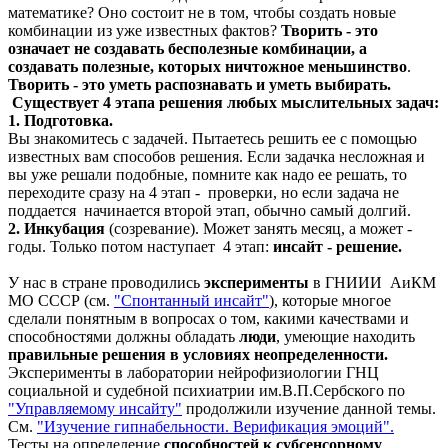
математике? Оно состоит не в том, чтобы создать новые
комбинации из уже известных фактов?
Творить - это
означает не создавать бесполезные комбинации, а
создавать полезные, которых ничтожное меньшинство
.
Творить - это уметь распознавать и уметь выбирать.
С
уществует 4 этапа решения любых мыслительных задач:
1. Подготовка.
Вы знакомитесь с задачей. Пытаетесь решить ее с помощью
известных вам способов решения. Если задачка несложная и
вы уже решали подобные, помните как надо ее решать, то
переходите сразу на 4 этап - проверки, но если задача не
поддается начинается второй этап, обычно самый долгий.
2. Инкубация
(созревание). Может занять месяц, а может -
годы. Только потом наступает 4 этап:
инсайт - решение.
У нас в стране проводились
эксперименты
в ГНИИИ АиКМ
МО СССР (см.
"Спонтанный инсайт"
), которые многое
сделали понятным в вопросах о том, какими качествами и
способностями должны обладать
люди
, умеющие находить
правильные решения в условиях неопределенности.
Эксперименты в лаборатории нейрофизиологии ГНЦ
социальной и судебной психиатрии им.В.П.Сербского по
"Управляемому инсайту"
продолжили изучение данной темы.
См.
"Изучение гипнабельности. Верификация эмоций".
Тесты на определение
способностей к субсенсорному