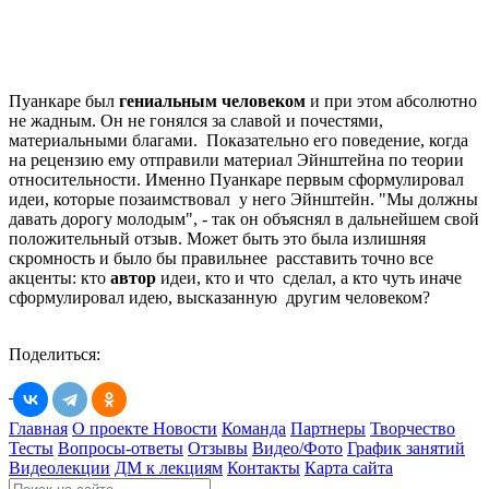
Пуанкаре был
гениальным человеком
и при этом абсолютно
не жадным. Он не гонялся за славой и почестями,
материальными благами. Показательно его поведение, когда
на рецензию ему отправили материал Эйнштейна по теории
относительности. Именно Пуанкаре первым сформулировал
идеи, которые позаимствовал у него Эйнштейн. "Мы должны
давать дорогу молодым", - так он объяснял в дальнейшем свой
положительный отзыв. Может быть это была излишняя
скромность и было бы правильнее расставить точно все
акценты: кто
автор
идеи, кто и что сделал, а кто чуть иначе
сформулировал идею, высказанную другим человеком?
Поделиться:
Главная
О проекте
Новости
Команда
Партнеры
Творчество
Тесты
Вопросы-ответы
Отзывы
Видео/Фото
График занятий
Видеолекции
ДМ к лекциям
Контакты
Карта сайта