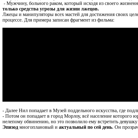
- Мужчину, больного раком, который исходя из своего жизненн
только средства угрозы для жизни лжецов.
Лжецы и манипуляторы всех мастей для достижения своих це
процессе. Для примера записан фрагмент из фильма:
- Далее Нил попадает в Музей поддельного искусства, где по
- Потом он попадает в город Морлоу, всё население которого 
нелепому обвинению, но это позволило ему встретить девушку
Эпизод
многоплановый и
актуальный по сей день
. Он прозра