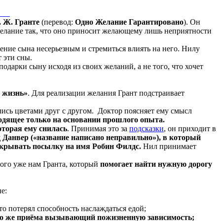
. Ж. Гранте
(перевод:
Одно Желание Гарантировано
). Он
 желание так, что оно приносит желающему лишь неприятности
ение сына несерьезным и стремиться влиять на него. Нилу
т эти сны.
дарки сыну исходя из своих желаний, а не того, что хочет
 жизнь»
. Для реализации желания Грант подстраивает
лись цветами друг с другом. Доктор поясняет ему смысл
ходящее только на основании прошлого опыта.
оторая ему снилась
. Принимая это за
подсказки
, он приходит в
 Данвер («название написано неправильно»), в который
открывать посылку на имя Робин Филдс.
Нил принимает
ного уже нам Гранта, который
помогает найти нужную дорогу
е:
то потерял способность наслаждаться едой;
вого же приёма вызывающий пожизненную зависимость;