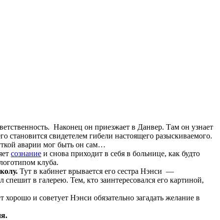
тветственность. Наконец он приезжает в Данвер. Там он узнает
го становится свидетелем гибели настоящего разыскиваемого.
уткой аварии мог быть он сам…
яет
сознание
и снова приходит в себя в больнице, как будто
 логотипом клуба.
колу.
Тут в кабинет врывается его сестра Нэнси —
л спешит в галерею. Тем, кто заинтересовался его картиной,
ет хорошо и советует Нэнси обязательно загадать желание в
я.