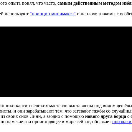
ого опыта понял, что часто,
самым действенным методом избав
лей используют
"принцип минимакса"
и неплохо знакомы с особ
длинники картин великих мастеров выставлены под видом дешёвы
юристы, и они зарабатывают тем, что затевают тяжбы со случай
 из своих снов Линн, а заодно с помощью
нового друга борца с
чно намекает на происходящее в мире сейчас, обнажает
признаки