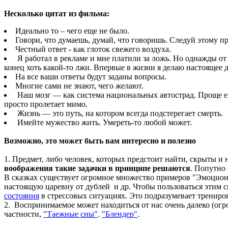
Несколько цитат из фильма:
Идеально то – чего еще не было.
Говори, что думаешь, думай, что говоришь. Следуй этому пр
Честный ответ - как глоток свежего воздуха.
Я работал в рекламе и мне платили за ложь. Но однажды от 
конец хоть какой-то лжи. Впервые в жизни я делаю настоящее де
На все ваши ответы будут заданы вопросы.
Многие сами не знают, чего желают.
Наш мозг — как система национальных автострад. Проще еха
просто пролетает мимо.
Жизнь — это путь, на котором всегда подстерегает смерть.
Имейте мужество жить. Умереть-то любой может.
Возможно, э
то может быть вам интересно и полезно
1. Предмет, либо человек, которых предстоит найти, скрыты и 
воображения такие задачки в принципе решаются
. Попутно
В сказках существует огромное множество примеров "Эмоцион
настоящую царевну от дублей и др. Чтобы пользоваться этим с
состояния
в стрессовых ситуациях. Это подразумевает тренир
2. Воспринимаемое может находиться от нас очень далеко (огр
частности,
"Таежные сны"
.
"Блендер"
.