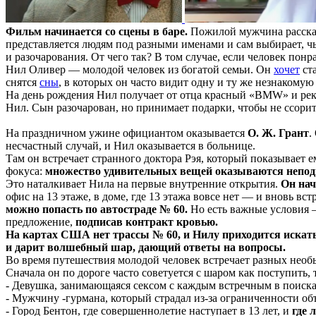
Фильм начинается со сцены в баре.
Пожилой мужчина расска
представляется людям под разными именами и сам выбирает, ч
и разочарования. От чего так? В том случае, если человек пон
Нил Оливер — молодой человек из богатой семьи. Он
хочет
ст
снятся
сны
, в которых он часто видит одну и ту же незнакомую
На день рождения Нил получает от отца красный «BMW» и реко
Нил. Сын разочарован, но принимает подарки, чтобы не ссорит
На праздничном ужине официантом оказывается
О. Ж. Грант
.
несчастный случай, и Нил оказывается в больнице.
Там он встречает странного доктора Рэя, который показывает 
фокуса:
множество удивительных вещей оказываются неподв
Это наталкивает Нила на первые внутренние открытия.
Он
нач
офис на 13 этаже, в доме, где 13 этажа вовсе нет — и вновь вст
можно попасть по автостраде № 60.
Но есть важные условия
предложение,
подписав контракт кровью.
На картах США нет трассы № 60, и Нилу приходится искать 
и дарит волшебный шар, дающий ответы на вопросы.
Во время путешествия молодой человек встречает разных необ
Сначала он по дороге часто советуется с шаром как поступить,
- Девушка, занимающаяся сексом с каждым встречным в поиска
- Мужчину -гурмана, который страдал из-за ограниченности объ
- Город Бентон, где совершеннолетие наступает в 13 лет, и
где 