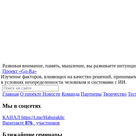
Развивая внимание, память, мышление, вы развиваете интуици
Проект
«Go-Ra»
Изучение факторов, влияющих на качество решений, принимае
в условиях неопределенности человеком и системами с ИИ.
Главная
О проекте
Новости
Команда
Партнеры
Творчество
Тес
Мы в соцсетях
КАНАЛ
https://t.me/Haburaklic
Вконтакте
876
участников
Ближайшие семинары