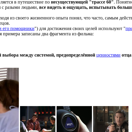
ляется в путешествие по
несуществующей "трассе 60"
. Понятн
я с разыми людьми,
все видеть и ощущать, испытывать больш
сходя из своего жизненного опыта понял, что часто, самым дейс
ецов.
и его помощники
") для достижения своих целей используют "
пр
 примера записаны два фрагмента из фильма:
 выбора между системой, предопределённой
ценностями
отца