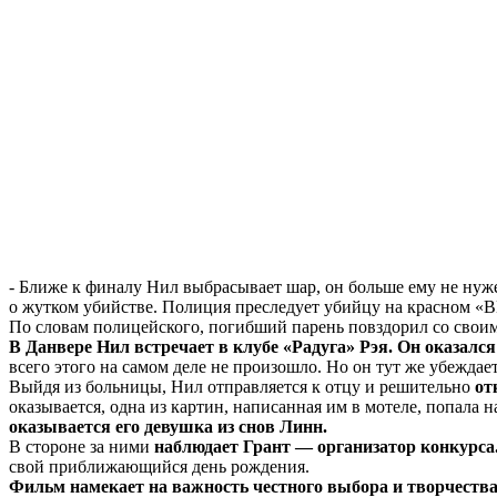
- Ближе к финалу Нил выбрасывает шар, он больше ему не нуже
о жутком убийстве. Полиция преследует убийцу на красном «B
По словам полицейского, погибший парень повздорил со своим
В Данвере Нил встречает в клубе «Радуга» Рэя. Он оказалс
всего этого на самом деле не произошло. Но он тут же убеждае
Выйдя из больницы, Нил отправляется к отцу и решительно
от
оказывается, одна из картин, написанная им в мотеле, попала 
оказывается его девушка из снов Линн.
В стороне за ними
наблюдает Грант — организатор конкурса
свой приближающийся день рождения.
Фильм намекает на важность честного выбора и творчества 