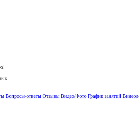
ю!
мых
ты
Вопросы-ответы
Отзывы
Видео/Фото
График занятий
Видеол