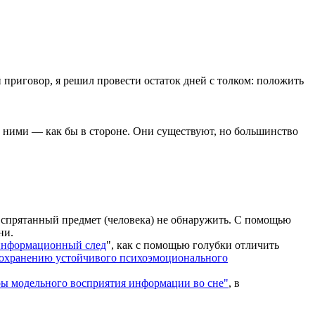
й приговор, я решил провести остаток дней с толком: положить
ду ними — как бы в стороне. Они существуют, но большинство
а спрятанный предмет (человека) не обнаружить. С помощью
ни.
информационный след
", как с помощью голубки отличить
охранению устойчивого психоэмоционального
ы модельного восприятия информации во сне"
, в