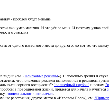
авилу - проблем будет меньше.
этой лжи умер мальчик. И это убило меня. И поэтому, узнав сво
ло, и я счастлив.
ть от одного известного места до другого, но вот те, что меж
не видны (см. «
Поисковые режимы
»). С помощью зрения и слух
 отметим, что поисковые режимы выполнялись в реальном време
ально-сенсорного восприятия":
"волшебный клубок"
и режим
"
пособом в повседневной жизни, придется для начала научиться
с
овку
эмоционального интеллекта
.
омные расстояния, другое место в «Игровом Поле»), см.
"Пример