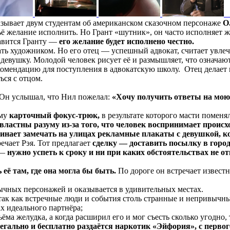
зывает двум студентам об американском сказочном персонаже
О
ьё желание исполнить. Но Грант «шутник», он часто исполняет
равится Гранту —
его желание будет исполнено честно.
ать художником. Но его отец — успешный адвокат, считает увлеч
 девушку. Молодой человек рисует её и размышляет, что означаю
мендацию для поступления в адвокатскую школу. Отец делает по
ься с отцом.
 Он услышал, что Нил пожелал:
«Хочу получить ответы на мою
ему
карточный фокус-трюк,
в результате которого масти поменя
ластны разуму из-за того, что человек воспринимает проис
инает замечать на улицах рекламные плакаты с девушкой, к
речает Рэя. Тот предлагает
сделку — доставить посылку в город
 —
нужно успеть к сроку и ни при каких обстоятельствах не 
её там, где она могла бы быть.
По дороге он встречает извест
ычных персонажей и оказывается в удивительных местах.
 так как встречные люди и события столь странные и непривычны
х идеального партнёра;
ёма желудка, а когда расширил его и мог съесть сколько угодно, 
легально и бесплатно раздаётся наркотик «Эйфория», с пер