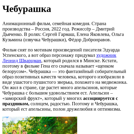
Чебурашка
Анимационный фильм, семейная комедия. Страна
производства – Россия, 2022 год. Режиссёр – Дмитрий
Дьяченко. В ролях: Сергей Гармаш, Елена Яковлева, Ольга
Кузьмина (озвучка Чебурашки), Фёдор Добронравов.
Фильм снят по мотивам произведений писателя Эдуарда
Успенского, а вот образ персонажу придумал
художник
Леонид Шварцман
, который родился в Минске. Кстати,
поэтому в фильме Гена его сначала называет «щенком
белорусом». Чебурашка — это фантазийный собирательный
образ позитивных качеств человека, которого изобразили в
виде ушастого пушистого зверька, похожего на медвежонка.
Он жил в стране, где растет много апельсинов, которые
Чебурашка с большим удовольствием ест. Апельсин –
«заморский фрукт», который у многих
ассоциируется с
праздником,
солнцем, радостью. Поэтому и Чебурашка,
который ест апельсины, полон дружелюбия и оптимизма.