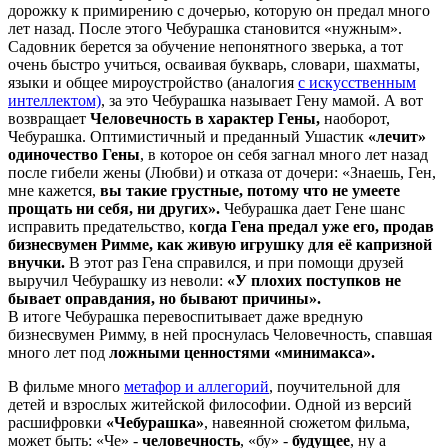
дорожку к примирению с дочерью, которую он предал много
лет назад. После этого Чебурашка становится «нужным».
Садовник берется за обучение непонятного зверька, а тот
очень быстро учиться, осваивая букварь, словари, шахматы,
языки и общее мироустройство (аналогия
с искусственным
интеллектом)
, за это Чебурашка называет Гену мамой. А вот
возвращает
Человечность в характер Гены,
наоборот,
Чебурашка. Оптимистичный и преданный Ушастик
«лечит»
одиночество Гены
, в которое он себя загнал много лет назад
после гибели жены (Любви) и отказа от дочери: «Знаешь, Ген,
мне кажется,
вы такие грустные, потому что не умеете
прощать ни себя, ни других».
Чебурашка дает Гене шанс
исправить предательство, к
огда Гена предал уже его, продав
бизнесвумен Римме, как живую игрушку для её капризной
внучки.
В этот раз Гена справился, и при помощи друзей
выручил Чебурашку из неволи:
«У плохих поступков не
бывает оправдания, но бывают причины».
В итоге Чебурашка перевоспитывает даже вредную
бизнесвумен Римму, в ней проснулась Человечность, спавшая
много лет под
ложными ценностями «минимакса».
В фильме много
метафор и аллегорий
, поучительной для
детей и взрослых житейской философии. Одной из версий
расшифровки
«Чебурашка»
, навеянной сюжетом фильма,
может быть: «Че» -
человечность
, «бу» -
будущее
, ну а