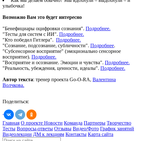
Как мы делаем обычно? Мы вдохнули – выдохнули – и
улыбочка!
Возможно Вам это будет интересно
"Бенефициары оцифровки сознания".
Подробнее.
"Тесты для систем с ИИ".
Подробнее.
"Кто победил Гитлера".
Подробнее.
"Сознание, подсознание, субличности".
Подробнее
.
"Субсенсорное восприятие" (эмоционально сенсорное
восприятие).
Подробнее.
"Восприятие и осознание. Эмоции и чувства".
Подробнее.
"Реальность, убеждения, ценности, идеалы".
Подробнее.
Автор текста
: тренер проекта Go-O-RA,
Валентина
Волчкова.
Поделиться:
Главная
О проекте
Новости
Команда
Партнеры
Творчество
Тесты
Вопросы-ответы
Отзывы
Видео/Фото
График занятий
Видеолекции
ДМ к лекциям
Контакты
Карта сайта