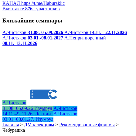
КАНАЛ
https://t.me/Haburaklic
Вконтакте
876
участников
Ближайшие семинары
А.Чистяков
31.08.-05.09.2026
А.Чистяков
14.11. - 22.11.2026
А.Чистяков
03.01.-08.01.2027
А.Непритворенный
08.11.-13.11.2026
А.Чистяков
31.08.-05.09.26 Изумруд
А.Чистяков
14.11.-22.11.26. Лекции.
А.Чистяков
03.01.-08.01.27. Изумруд
Главная
>
ДМ к лекциям
>
Рекомендованные фильмы
>
Чебурашка