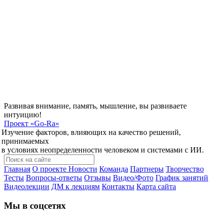
Развивая внимание, память, мышление, вы развиваете
интуицию!
Проект
«Go-Ra»
Изучение факторов, влияющих на качество решений,
принимаемых
в условиях неопределенности человеком и системами с ИИ.
Главная
О проекте
Новости
Команда
Партнеры
Творчество
Тесты
Вопросы-ответы
Отзывы
Видео/Фото
График занятий
Видеолекции
ДМ к лекциям
Контакты
Карта сайта
Мы в соцсетях