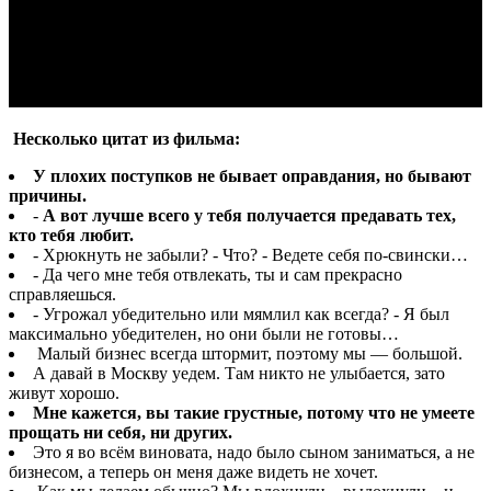
Несколько цитат из фильма:
У плохих поступков не бывает оправдания, но бывают
причины.
-
А вот лу
чше всего у тебя получается предавать тех,
кто тебя любит.
- Хрюкнуть не забыли? - Что? - Ведете себя по-свински…
- Да чего мне тебя отвлекать, ты и сам прекрасно
справляешься.
- Угрожал убедительно или мямлил как всегда? - Я был
максимально убедителен, но они были не готовы…
Малый бизнес всегда штормит, поэтому мы — большой.
А давай в Москву уедем. Там никто не улыбается, зато
живут хорошо.
Мне кажется, вы такие грустные, потому что не умеете
прощать ни себя, ни других.
Это я во всём виновата, надо было сыном заниматься, а не
бизнесом, а теперь он меня даже видеть не хочет.