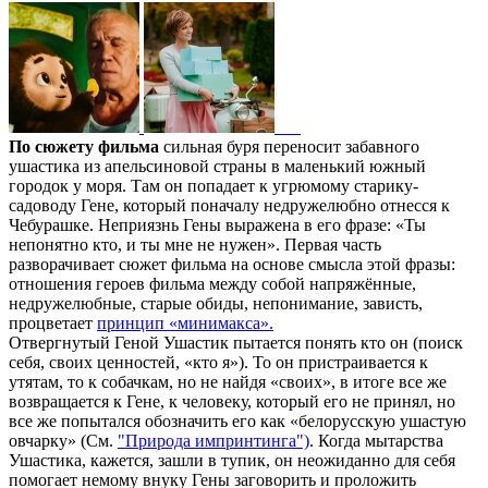
По сюжету фильма
сильная буря переносит забавного
ушастика из апельсиновой страны в маленький южный
городок у моря. Там он попадает к угрюмому старику-
садоводу Гене, который поначалу недружелюбно отнесся к
Чебурашке. Неприязнь Гены выражена в его фразе: «Ты
непонятно кто, и ты мне не нужен». Первая часть
разворачивает сюжет фильма на основе смысла этой фразы:
отношения героев фильма между собой напряжённые,
недружелюбные, старые обиды, непонимание, зависть,
процветает
принцип «минимакса».
Отвергнутый Геной Ушастик пытается понять кто он (поиск
себя, своих ценностей, «кто я»). То он пристраивается к
утятам, то к собачкам, но не найдя «своих», в итоге все же
возвращается к Гене, к человеку, который его не принял, но
все же попытался обозначить его как «белорусскую ушастую
овчарку» (См.
"Пр
ирода импринтинга")
. Когда мытарства
Ушастика, кажется, зашли в тупик, он неожиданно для себя
помогает немому внуку Гены заговорить и проложить