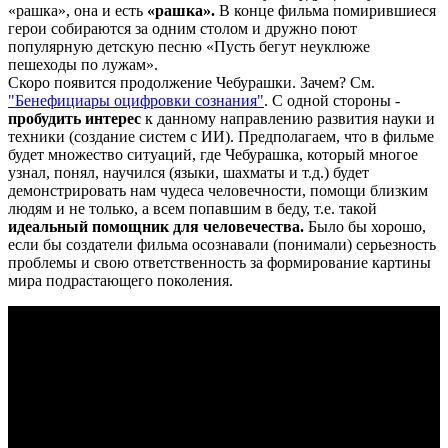
«рашка», она и есть
«рашка».
В конце фильма помирившиеся
герои собираются за одним столом и дружно поют
популярную детскую песню «Пусть бегут неуклюже
пешеходы по лужам».
Скоро появится продолжение Чебурашки. Зачем? См.
"Бенефициары оцифровки созна
ния"
. С одной стороны -
пробудить интерес
к данному направлению развития науки и
техники (создание систем с ИИ). Предполагаем, что в фильме
будет множество ситуаций, где Чебурашка, который многое
узнал, понял, научился (языки, шахматы и т.д.) будет
демонстрировать нам чудеса человечности, помощи близким
людям и не только, а всем попавшим в беду, т.е. такой
идеальный помощник для человечества.
Было бы хорошо,
если бы создатели фильма осознавали (понимали) серьезность
проблемы и свою ответственность за формирование картины
мира подрастающего поколения.