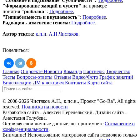
"Сознание и подсознание
.
Субличности".
Подробнее.
"Формирование эмоций и чувств"
на примере
понятия
"рыбалка"
:
Подробнее.
"Гипнабельность и внушаемость"
:
Подробнее
.
Радиация - изменение генома:
Подробнее
.
Автор текста:
к.п.н. А.Н.Чистяков.
Поделиться:
Главная
О проекте
Новости
Команда
Партнеры
Творчество
Тесты
Вопросы-ответы
Отзывы
Видео/Фото
График занятий
Видеолекции
ДМ к лекциям
Контакты
Карта сайта
© 2008-2026 Чистяков А.Н., к.пс.н., Проект "Go-Ra". All rights
reserved.
Подписка на новости
Разработка сайта - Алексей Передельский. Дизайн сайта -
Анастасия Голубева.
Оставляя свои личные данные, вы принимаете
Соглашение о
конфиденциальности
.
Внимание! Использование материалов сайта возможно только