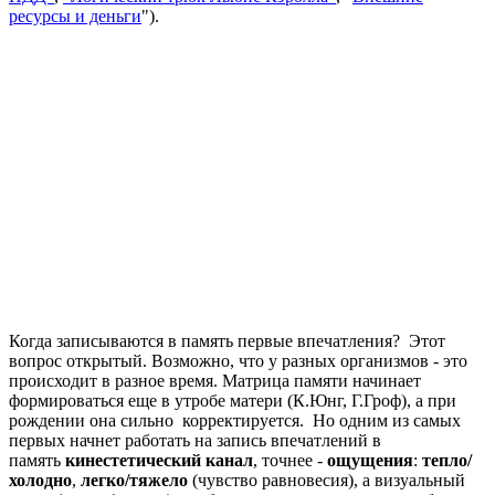
ресурсы
и деньги
").
Когда записываются в память первые впечатления? Этот
вопрос открытый. Возможно, что у разных организмов - это
происходит в разное время. Матрица памяти начинает
формироваться еще в утробе матери (К.Юнг, Г.Гроф), а при
рождении она сильно корректируется. Но одним из самых
первых начнет работать на запись впечатлений в
память
кинестетический канал
, точнее -
ощущения
:
тепло/
холодно
,
легко/тяжело
(чувство равновесия), а визуальный