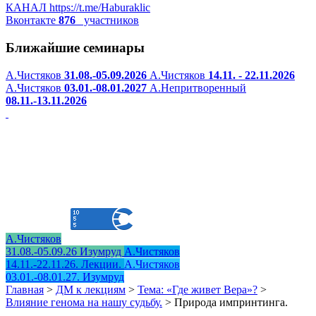
КАНАЛ
https://t.me/Haburaklic
Вконтакте
876
участников
Ближайшие семинары
А.Чистяков
31.08.-05.09.2026
А.Чистяков
14.11. - 22.11.2026
А.Чистяков
03.01.-08.01.2027
А.Непритворенный
08.11.-13.11.2026
А.Чистяков
31.08.-05.09.26 Изумруд
А.Чистяков
14.11.-22.11.26. Лекции.
А.Чистяков
03.01.-08.01.27. Изумруд
Главная
>
ДМ к лекциям
>
Тема: «Где живет Вера»?
>
Влияние генома на нашу судьбу.
>
Природа импринтинга.