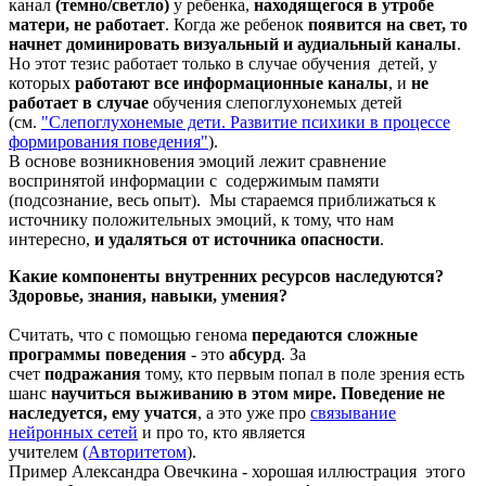
канал
(темно/светло)
у ребенка,
находящегося в утробе
матери, не работает
. Когда же ребенок
появится на свет, то
начнет доминировать визуальный и аудиальный каналы
.
Но этот тезис работает только в случае обучения детей, у
которых
работают все информационные каналы
, и
не
работает в случае
обучения слепоглухонемых детей
(см.
"Слепоглухонемые дети. Развитие психики в процессе
формирования поведения"
).
В основе возникновения эмоций лежит сравнение
воспринятой информации с содержимым памяти
(подсознание, весь опыт). Мы стараемся приближаться к
источнику положительных эмоций, к тому, что нам
интересно,
и удаляться от источника опасности
.
Какие
компоненты внутренних ресурсов наследуются?
Здоровье, знания, навыки, умения?
Считать, что с помощью генома
передаются сложные
программы поведения
- это
абсурд
. За
счет
подражания
тому, кто первым попал в поле зрения есть
шанс
научиться выживанию в этом мире. П
оведение не
наследуется, ему учатся
, а это уже про
связывание
нейронных сете
й
и про то, кто является
учителем
(Авторитетом
).
Пример Александра Овечкина - хорошая иллюстрация этого