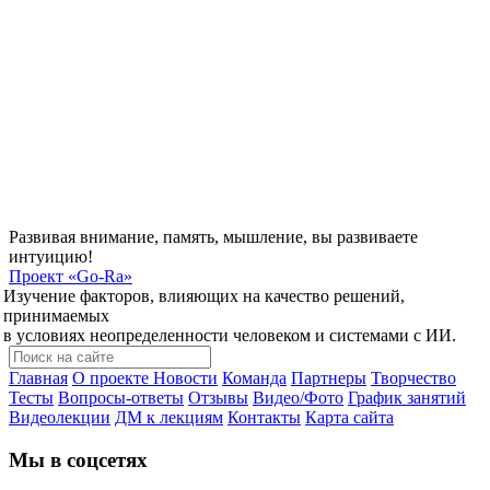
Развивая внимание, память, мышление, вы развиваете
интуицию!
Проект
«Go-Ra»
Изучение факторов, влияющих на качество решений,
принимаемых
в условиях неопределенности человеком и системами с ИИ.
Главная
О проекте
Новости
Команда
Партнеры
Творчество
Тесты
Вопросы-ответы
Отзывы
Видео/Фото
График занятий
Видеолекции
ДМ к лекциям
Контакты
Карта сайта
Мы в соцсетях