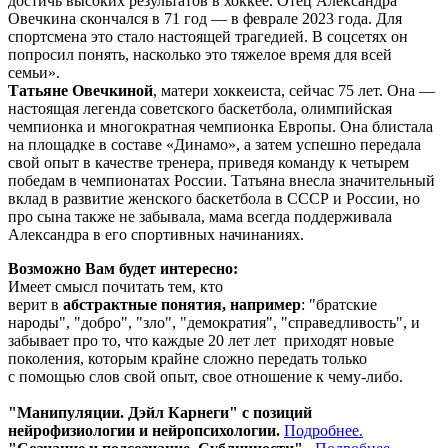
достичь высоких результатов в хоккее. Отец Александра
Овечкина скончался в 71 год — в феврале 2023 года. Для
спортсмена это стало настоящей трагедией. В соцсетях он
попросил понять, насколько это тяжелое время для всей
семьи».
Татьяне Овечкиной
, матери хоккеиста, сейчас 75 лет. Она —
настоящая легенда советского баскетбола, олимпийская
чемпионка и многократная чемпионка Европы. Она блистала
на площадке в составе «Динамо», а затем успешно передала
свой опыт в качестве тренера, приведя команду к четырем
победам в чемпионатах России. Татьяна внесла значительный
вклад в развитие женского баскетбола в СССР и России, но
про сына также не забывала, мама всегда поддерживала
Александра в его спортивных начинаниях.
Возмож
но Вам будет интересно:
Имеет смысл почитать тем, кто
верит в
абстрактные понятия, например
: "братские
народы", "добро", "зло", "демократия", "справедливость", и
забывает про то, что каждые 20 лет лет приходят новые
поколения, которым крайне сложно передать только
с помощью слов свой опыт, свое отношение к чему-либо.
"Манипуляции. Дэйл Карнеги" с позиций
нейрофизиологии и нейропсихологии.
Подробнее.