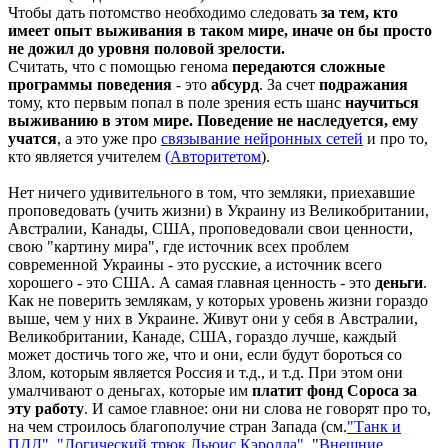
Чтобы дать потомство необходимо следовать
за тем, кто
имеет опыт выживания в таком мире, иначе он бы просто
не дожил до уровня половой зрелости.
Считать, что с помощью генома
передаются сложные
программы поведения
- это
абсурд
. За счет
подражания
тому, кто первым попал в поле зрения есть шанс
научиться
выживанию в этом мире. П
оведение не наследуется, ему
учатся
, а это уже про
связывание нейронных сете
й
и про то,
кто является учителем
(Авторитетом
).
Нет ничего удивительного в том, что земляки, приехавшие
проповедовать (учить жизни) в Украину из Великобритании,
Австралии, Канады, США, проповедовали свои ценности,
свою "картину мира", где источник всех проблем
современной Украины - это русские, а источник всего
хорошего - это США. А самая главная ценность - это
деньги
.
Как не поверить землякам, у которых уровень жизни гораздо
выше, чем у них в Украине. Живут они у себя в Австралии,
Великобритании, Канаде, США, гораздо лучше, каждый
может достичь того же, что и они, если будут бороться со
Злом, которым является Россия и т.д., и т.д. При этом они
умалчивают о деньгах, которые им
платит фонд Сороса за
эту работу
. И самое главное: они ни слова не говорят про то,
на чем строилось благополучие стран Запада (см.
"Танк и
ПДД"
,
"Логический трюк Льюис Кэролла"
, "
Внешние