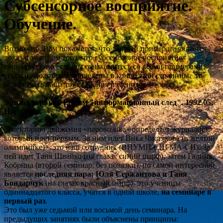
Субсенсорное восприятие.
Обучение.
Возможно, Вам покажется, что данный пример не является
доказательством того, что субсенсорное восприятие
существует, но если вы ознакомитесь со всеми примерами,
ссылки на которые приведены в конце этой страницы, то
может быть ваша точка зрения изменится.
Эпизод первый
. Режим "информационный след". 1992.05.
Норильск.
Траекторию движения «паровозика» определяет журналист,
который идет первым. За ним идет Вика Чистякова (в желтой
олимпийке) – это наш сотрудник (ВНУМП СИГМА-СИ). За
ней идет Таня Швайко (на глазах синий шарф), затем Галина
Кобрина (второй семинар, без повязки), но самой интересной
является
последняя пара: Юля Сержантова и Таня
Бондарчук
(на глазах красный шарф)
-
это ученицы
одиннадцатого класса, учатся в одной школе,
на семинаре в
первый раз
.
Это был уже седьмой или восьмой день семинара. На
предыдущих занятиях были объяснены принципы: