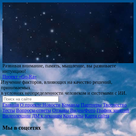
Развивая внимание, память, мышление, вы развиваете
интуицию!
Проект
«Go-Ra»
Изучение факторов, влияющих на качество решений,
принимаемых
в условиях неопределенности человеком и системами с ИИ.
Главная
О проекте
Новости
Команда
Партнеры
Творчество
Тесты
Вопросы-ответы
Отзывы
Видео/Фото
График занятий
Видеолекции
ДМ к лекциям
Контакты
Карта сайта
Мы в соцсетях