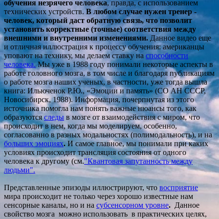
обучения незрячего человека
, правда, с использованием
технических устройств.
В любом случае нужен тренер -
человек, который даст обратную связь, что позволит
установить корректные (точные) соответствия между
внешними и внутренними изменениями.
Данное видео еще
и отличная иллюстрация к процессу обучения: американцы
уповают на технику, мы делаем ставку на
способности
человека
.
Мы уже в 1988 году понимали некоторые аспекты в
работе головного мозга, в том числе и благодаря публикациям
о работе мозга наших ученых, в частности, уже тогда вышла
книга: Ильюченок Р.Ю., «Эмоции и память» (СО АН СССР,
Новосибирск, 1988). Информация, почерпнутая из этого
источника помогла нам понять важные нюансы того, как
образуются
следы
в мозге от взаимодействия с миром, что
происходит в нем, когда мы моделируем, особенно,
согласованно в разных модальностях (полимодальность), и на
больших эмоциях
.
И самое главное, мы понимали при каких
условиях происходит трансляция состояния от одного
человека к другому (см.
"Квантовая запутанность между
людьми".
Представленные эпизоды иллюстрируют, что
восприятие
мира происходит не только через хорошо известные нам
сенсорные каналы, но и на
субсенсорном уровне
.
Данное
свойство мозга можно использовать в практических целях,