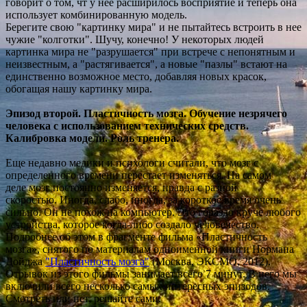
говорит о том, чт у нее расширилось восприятие и теперь она
использует комбинированную модель.
Берегите свою "картинку мира" и не пытайтесь встроить в нее
чужие "колготки". Шучу, конечно! У некоторых людей
картинка мира не "разрушается" при встрече с непонятным и
неизвестным, а "растягивается", а новые "пазлы" встают на
единственно возможное место, добавляя новых красок,
обогащая нашу картинку мира.
Эпизод второй. Пластичность мозга. Обучение незрячего
человека с использованием технических средств.
Калибровка модели. Роль тренера.
Еще недавно медики и психологи считали, что мозг с
определенного времени перестает изменяться. На самом
деле мозг постоянно изменяется, правда с разной
скоростью. Иногда, слабо, иногда, за короткое время очень
сильно. Он не похож на компьютер. Это гораздо круче любого
устройства, которое когда-либо создало человечество.
Подробнее об этом в фрагменте фильма «Пластичность
мозга», снятого по материалам одноименной книги Нормана
Дойджа
"Пластичность мозга"
(Москва, ЭКСМО, 2012).
Отрывок из этого фильмы занимает всего 7 минут. В него мы
включили всего несколько самых интересных эпизодов.
Смотреть или нет, решайте сами.