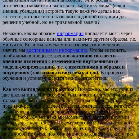
интересно, сможете ли вы в свою "картинку мира" (ваши
знания, убеждения) встроить такую важную деталь как
колготки, которые использовались в данной ситуации для
решения учебной, но не тривиальной задачи?
Неважно, каким образом
информация
попадает в мозг: через
обычные сенсорные каналы или каким-то другим образом, т.е.
минуя их. Если мы замечаем и осознаем эти изменения,
значит, мы
воспринимаем
информацию
. Чтобы ее понять,
необходимо в процессе тренировки
точно соотнести
внешние изменения с изменениями внутренними (в
модели-репрезентации), т.е. с изменениями в образах и
ощущениях (тактильных, вкусовых и т.д.)
. В процессе
обучения и устанавливаются такие соответствия.
Как это выглядело на практике?
Возможно, вас это удивит:
две школьницы 11 класса послушали лекции, тогда я читал
только первые 5 лекций, поняли, что такое модели (и
признаки рабочих моделей), а затем взяли две пары колготок
и какое-то время ходили друг за другом, держа колготки
между собой. Очень важный момент: они сами придумали
эту модель с колготками. Почему колготки? Никаких тонких
резинок, эластичных бинтов и других подручных средств, у
нас с собой не было, поэтому они использовали то, что у них