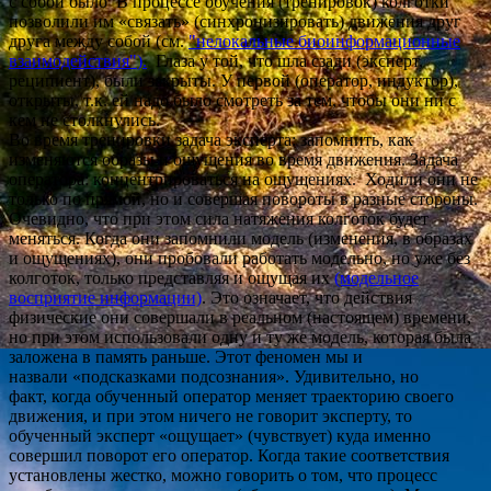
с собой было В процессе обучения (тренировок) колготки
позволили им «связать» (синхронизировать) движения друг
друга между собой (см.
"нелокальные биоинформационные
взаимодействия
"
).
Глаза у той, что шла сзади (эксперт,
реципиент), были закрыты. У первой (оператор, индуктор),
открыты, т.к. ей надо было смотреть за тем, чтобы они ни с
кем не столкнулись.
Во время тренировки задача эксперта: запомнить, как
изменяются образы и ощущения во время движения. Задача
оператора: концентрироваться на ощущениях. Ходили они не
только по прямой, но и совершая повороты в разные стороны.
Очевидно, что при этом сила натяжения колготок будет
меняться. Когда они запомнили модель (изменения, в образах
и ощущениях), они пробовали работать модельно, но уже без
колготок, только представляя и ощущая их
(модельное
восприятие информации)
. Это означает, что действия
физические они совершали в реальном (настоящем) времени,
но при этом использовали одну и ту же модель, которая была
заложена в память раньше. Этот феномен мы и
назвали «подсказками подсознания». Удивительно, но
факт, когда обученный оператор меняет траекторию своего
движения, и при этом ничего не говорит эксперту, то
обученный эксперт «ощущает» (чувствует) куда именно
совершил поворот его оператор. Когда такие соответствия
установлены жестко, можно говорить о том, что процесс