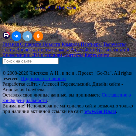
Автор текста:
к.п.н. А.Н.Чистяков
Поделиться:
Главная
О проекте
Новости
Команда
Партнеры
Творчество
Тесты
Вопросы-ответы
Отзывы
Видео/Фото
График занятий
Видеолекции
ДМ к лекциям
Контакты
Карта сайта
© 2008-2026 Чистяков А.Н., к.пс.н., Проект "Go-Ra". All rights
reserved.
Подписка на новости
Разработка сайта - Алексей Передельский. Дизайн сайта -
Анастасия Голубева.
Оставляя свои личные данные, вы принимаете
Соглашение о
конфиденциальности
.
Внимание! Использование материалов сайта возможно только
при наличии активной ссылки на сайт
www.Go-Ra.ru
.