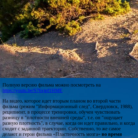
Полную версию фильма можно посмотреть на
https://youtu.be/S76xjpf1HME
На видео, которое идет вторым планом во второй части
фильма (режим "Информационный след", Свердловск, 1988),
реципиент, в процессе тренировки, обучен чувствовать
разницу в "плотности внешней среды", т.е. он "ощущает
разную плотность", в случае, когда он идет правильно, и когда
сходит с заданной траектории. Собственно, то же самое
делают и герои фильма «Пластичность мозга»
во время