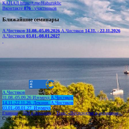
КАНАЛ
https://t.me/Haburaklic
Вконтакте
876
участников
Ближайшие семинары
А.Чистяков
31.08.-05.09.2026
А.Чистяков
14.11. - 22.11.2026
А.Чистяков
03.01.-08.01.2027
А.Чистяков
31.08.-05.09.26 Изумруд
А.Чистяков
14.11.-22.11.26. Лекции.
А.Чистяков
03.01.-08.01.27. Изумруд
Главная
>
ДМ к лекциям
>
Тема: «Восприятие и осознание».
>
Субсенсорное восприятие. Обучение.