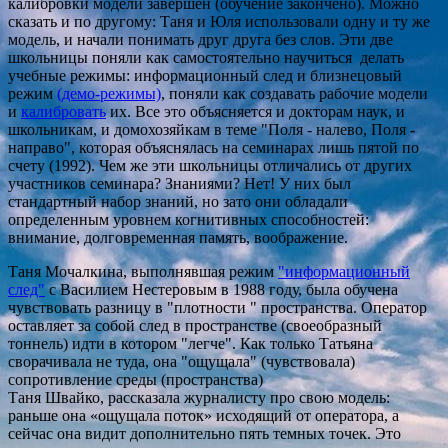
калибровки модели завершен (обучение закончено). Можно
сказать и по другому: Таня и Юля использовали одну и ту же
модель, и начали понимать друг друга без слов. Эти две
школьницы поняли как самостоятельно научиться делать
учебные режимы: информационный след и близнецовый
режим
(демо-режимы)
, поняли как создавать рабочие модели
и
калибровать
их. Все это объясняется и докторам наук, и
школьникам, и домохозяйкам в теме "Поля - налево, Поля -
направо", которая объяснялась на семинарах лишь пятой по
счету (1992). Чем же эти школьницы отличались от других
участников семинара? Знаниями? Нет! У них был
стандартный набор знаний, но зато они обладали
определенным уровнем когнитивных способностей:
внимание, долговременная память, воображение.
Таня Мочалкина, выполнявшая режим
"информационный
след"
с Василием Нестеровым в 1988 году, была обучена
чувствовать разницу в "плотности " пространства. Оператор
оставляет за собой след в пространстве (своеобразный
тоннель) идти в котором "легче". Как только Татьяна
сворачивала не туда, она "ощущала" (чувствовала)
сопротивление среды (пространства)
Таня Швайко, рассказала журналисту про свою модель:
раньше она «ощущала поток» исходящий от оператора, а
сейчас она видит дополнительно пять темных точек. Это