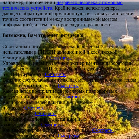
например, при обучении
незрячего человека с помощью
технических устройств.
Крайне важен аспект тренера,
дающего обратную информационную связь для установления
точных соответствий между воспринимаемой мозгом
информацией, и тем, что происходит в реальности.
Возможно, Вам это будет интересно:
Спонтанный инсайт. Научные эксперименты с летчиками-
испытателями в ГНИИИ авиационной и космической
медицины МО СССР.
Смотреть:
Управляемый инсайт. Научные эксперименты в лаборатории
нейрофизиологии ГНЦ социальной и судебной психиатрии
им. В.П.Сербского.
Смотреть:
Влияние сверхслабых импульсных магнитных полей на геном
биологических объектов.
Смотреть:
Как меняется восприятие сверхслабых подпороговых
воздействий под гипнозом.
Смотреть:
Калибровка моделей в жизни и в учебном
процессе.
Смотреть:
Демо-режимы:
Смотреть:
"Биоинформационные дистанционные
взаимодействия".
Смотреть:
Как мы тренировали поисковые режимы.
Смотреть:
Траекторное управление
.
Смотреть: