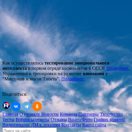
Как осуществлялось
тестирование эмоционального
интеллекта
в первом отряде космонавтов в СССР.
Подробнее.
Упражнения и тренировки на развитие
внимания
у
"Мистиков и магов Тибета".
Подробнее:
Поделиться:
Главная
О проекте
Новости
Команда
Партнеры
Творчество
Тесты
Вопросы-ответы
Отзывы
Видео/Фото
График занятий
Видеолекции
ДМ к лекциям
Контакты
Карта сайта