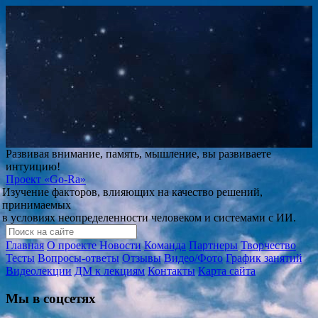
Развивая внимание, память, мышление, вы развиваете
интуицию!
Проект
«Go-Ra»
Изучение факторов, влияющих на качество решений,
принимаемых
в условиях неопределенности человеком и системами с ИИ.
Главная
О проекте
Новости
Команда
Партнеры
Творчество
Тесты
Вопросы-ответы
Отзывы
Видео/Фото
График занятий
Видеолекции
ДМ к лекциям
Контакты
Карта сайта
Мы в соцсетях