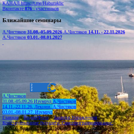
КАНАЛ
https://t.me/Haburaklic
Вконтакте
876
участников
Ближайшие семинары
А.Чистяков
31.08.-05.09.2026
А.Чистяков
14.11. - 22.11.2026
А.Чистяков
03.01.-08.01.2027
А.Чистяков
31.08.-05.09.26 Изумруд
А.Чистяков
14.11.-22.11.26. Лекции.
А.Чистяков
03.01.-08.01.27. Изумруд
Главная
>
Видео/Фото
>
Занятия-Упражнения
>
Конструирование будущего. Самопрограммирование.
>
1995.06. Барнаул. Тест "Проверка огнем" (Угли).