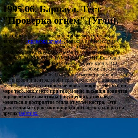
1995.06. Барнаул. Тест
"Проверка огнем" (Угли).
Некоторые занятия одновременно являются тестами,
например,
«проверка
огнем»
,
только в данном случае
человеку противостоит не свечка, а угли. По сути этот тест
позволяет оценить каких успехов участники семинаров
добились в САМОПРОГРАММИРОВАНИИ. Еще одно
важное отличие от варианта "свеча". Здесь вход в ИСС
осуществляется комбинированным способом: сначала за счет
определенного дыхания (этот прием меняет нейропептидный
фон в крови и центральной нервной системе), а затем уже в
дело идет
текст, в котором человек говорит себе, что по
мере того, как у него при таком виде дыхания появятся
определенные симптомы (ощущения), у него будет
меняться и восприятие тепла от углей костра. Эти
дыхательные практики проводились несколько раз на
других
занятиях.