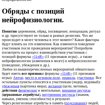
Обряды с позиций
нейрофизиологии.
Понятия
церемония, обряд, посвящение, инициация, ритуал
и др. присутствуют не только в разных религиях. Что же
происходит в мозге человека в этот момент? Какие факторы
будут влиять на эти изменения. Как изменится поведение
участников после проведения мероприятия? Попробуем
посмотреть на процесс взаимодействия участников с
позиций формулы
«11πR»
(11 признаков игры) , а также
нейрофизиологии (изменения в мозге) и нейропсихологии
(поведение, убеждения и др.).
Любое из вышеперечисленных мероприятий обязательно
будет иметь
все признак
и формулы
«11πR»
(11 признаков
игры):
А
втор,
место в игровом поле
,
правила
,
участники
. Все
остальные пункты относятся к участникам (лидер, ведомый):
убеждения
(картинка мира),
желания
(цели, мотивы),
действия
физические
и ментальные,
внешние ресурсы
(
церковные атрибуты
),
внутренние ресурсы
(знания,
навыки, умения, способности) и результат.
Через религиозные атрибуты в память (
подсознание
) людей,