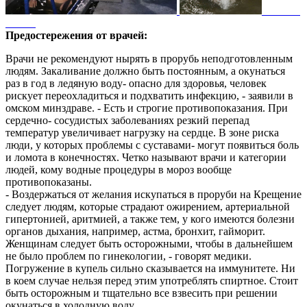
Предостережения от врачей:
Врачи не рекомендуют нырять в прорубь неподготовленным
людям. Закаливание должно быть постоянным, а окунаться
раз в год в ледяную воду- опасно для здоровья, человек
рискует переохладиться и подхватить инфекцию, - заявили в
омском минздраве. - Есть и строгие противопоказания. При
сердечно- сосудистых заболеваниях резкий перепад
температур увеличивает нагрузку на сердце. В зоне риска
люди, у которых проблемы с суставами- могут появиться боль
и ломота в конечностях. Четко называют врачи и категории
людей, кому водные процедуры в мороз вообще
противопоказаны.
- Воздержаться от желания искупаться в проруби на Крещение
следует людям, которые страдают ожирением, артериальной
гипертонией, аритмией, а также тем, у кого имеются болезни
органов дыхания, например, астма, бронхит, гайморит.
Женщинам следует быть осторожными, чтобы в дальнейшем
не было проблем по гинекологии, - говорят медики.
Погружение в купель сильно сказывается на иммунитете. Ни
в коем случае нельзя перед этим употреблять спиртное. Стоит
быть осторожным и тщательно все взвесить при решении
окунаться в холодную воду.