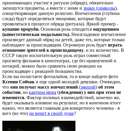
принимающих участие в ритуале (обряде), обязательно
запишутся предметы, а вместе с ними и
знаки (символы
),
олицетворяющие данную религию. Впечатления (глубина
следа) будут определяться эмоциями, которые будут
проявляться в процессе обряда (ритуала). Яркий пример -
купание проруби.
Основная роль отводится
ощущениям
(кинестетическая модальность).
Неизгладимое впечатление
произведет данный обряд на детей, даже тех, которые только
наблюдают за происходящим. Огромную роль будет
играть
отношение зрителей к происходящему
, и их количество. В
СССР такую воспитательную роль играл совместный
просмотр фильмов в кинотеатрах, где без нравоучений и
нотаций, можно было сравнить свою реакцию на
происходящее с реакцией большинства.
Если вы полистаете фотоальбом, то в конце найдете фото
Ксении Собчак
и еще одной молодой девушки. Очевидно,
что
они
получат массу впечатлений
(
эмоций
)
об этом
событии
, но
картина мира
(
убеждения) у них при этом не
изменятся.
Фактор полевых взаимодействий, конечно же,
будет оказывать влияние на результат, но в конечном итоге
важно, что является главным для конкретного человека - в
кого (во что)
он верит в своей душе
?