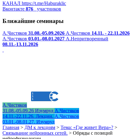
КАНАЛ
https://t.me/Haburaklic
Вконтакте
876
участников
Ближайшие семинары
А.Чистяков
31.08.-05.09.2026
А.Чистяков
14.11. - 22.11.2026
А.Чистяков
03.01.-08.01.2027
А.Непритворенный
08.11.-13.11.2026
А.Чистяков
31.08.-05.09.26 Изумруд
А.Чистяков
14.11.-22.11.26. Лекции.
А.Чистяков
03.01.-08.01.27. Изумруд
Главная
>
ДМ к лекциям
>
Тема: «Где живет Вера»?
>
Связывание нейронных сетей.
>
Обряды с позиций
нейрофизиологии.