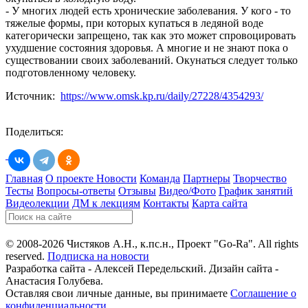
- У многих людей есть хронические заболевания. У кого - то
тяжелые формы, при которых купаться в ледяной воде
категорически запрещено, так как это может спровоцировать
ухудшение состояния здоровья. А многие и не знают пока о
существовании своих заболеваний. Окунаться следует только
подготовленному человеку.
Источник:
https://www.omsk.kp.ru/daily/27228/4354293/
Поделиться:
Главная
О проекте
Новости
Команда
Партнеры
Творчество
Тесты
Вопросы-ответы
Отзывы
Видео/Фото
График занятий
Видеолекции
ДМ к лекциям
Контакты
Карта сайта
© 2008-2026 Чистяков А.Н., к.пс.н., Проект "Go-Ra". All rights
reserved.
Подписка на новости
Разработка сайта - Алексей Передельский. Дизайн сайта -
Анастасия Голубева.
Оставляя свои личные данные, вы принимаете
Соглашение о
конфиденциальности
.