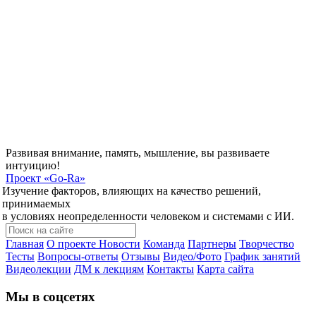
Развивая внимание, память, мышление, вы развиваете
интуицию!
Проект
«Go-Ra»
Изучение факторов, влияющих на качество решений,
принимаемых
в условиях неопределенности человеком и системами с ИИ.
Главная
О проекте
Новости
Команда
Партнеры
Творчество
Тесты
Вопросы-ответы
Отзывы
Видео/Фото
График занятий
Видеолекции
ДМ к лекциям
Контакты
Карта сайта
Мы в соцсетях