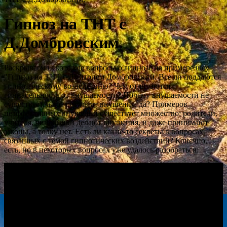
Гипноз на ТНТ с
Д.Домбровским.
Раскрываем некоторые вопросы о гипнозе на примере шоу
"Гипноз на ТНТ с Дмитрием Домбровским. Все ли поддаются
гипнотическому воздействию? Чем отличаются
гипнабельность от внушаемости? Почему внушаемости не
существует, а вот результат внушения, да? Примеров
неэффективных внушений существует множество: родители,
учителя, чиновники делают внушения, и даже принимают
законы, а толку нет. Есть ли какие-то секреты в вопросах,
связанных с темой гипнотических воздействий? Конечно,
есть, но в некоторых вопросах уже удалось разобраться: