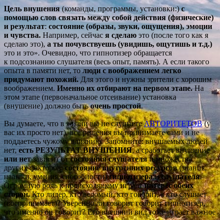
Цель внушения
(команды, программы, установки:)
с
помощью слов связа
ть между собой действия (физические)
и результат
:
состояние (образы, звуки, ощущения), эмоции
и чувства.
Например, сейчас
я сделаю
это (после того как я
сделаю это),
а ты почувствуешь (увидишь, ощутишь и т.д.)
это и это». Очевидно, что гипнотизер обращается
к подсознанию слушателя (весь опыт, память). А если такого
опыта в памяти нет, то
люди с воображением легко
придумают похожий.
Для этого и нужны зрители с хорошим
воображением.
Именно их отбирают на первом этапе.
На
этом этапе (первоначальное отсеивание) установка
(внушение) должно быть
очень простой
.
Вы думаете, что в жизни вы не слушаете
АВТОРИТЕТОВ
(у
вас их просто нет), все решения вы принимаете сами и не
поддаетесь чужому влиянию. Запомните: внушаемых людей
нет,
есть РЕЗУЛЬТАТ ВНУШЕНИЯ
, а сработает внушение
или нет
зависит от
состояния слушателя
и множества
других факторов:
состояние внутренних ресурсов
(знания,
навыки, умения, способности)
гипнотизера и слушателя
.
Огромную роль к происходящему играет
интерес обеих
сторон.
Кто лидер, кто ведомый, кто говорит, а кто слушает
(воспринимает)? Уверенно ли говорит говорит гипнотизер,
что именно он говорит? Его внешний вид тоже играет важное