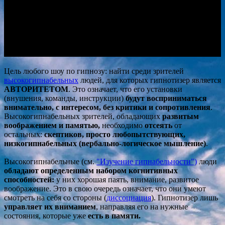
Цель любого шоу по гипнозу: найти среди зрителей
высоко
гипнабельных
людей, для которых гипнотизер является
АВТОРИТЕТОМ
. Это означает, что его установки
(внушения, команды, инструкции)
будут восприниматься
внимательно, с интересом, без критики и сопротивления
.
Высокогипнабельных зрителей, обладающих
развитым
воображением и памятью,
необходимо
отсеять
от
остальных:
скептиков, просто любопытствующих,
низкогипнабельных (вербально-логическое мышление)
.
Высокогипнабельные (см.
"Изучение гипнабельности")
люди
обладают определенным набором когнитивных
способностей:
у них хорошая паять, внимание, развитое
воображение. Это в свою очередь означает, что они умеют
смотреть на себя со стороны (
диссоциация
). Гипнотизер лишь
управляет их вниманием
, направляя его на нужные
состояния, которые уже
есть в памяти.