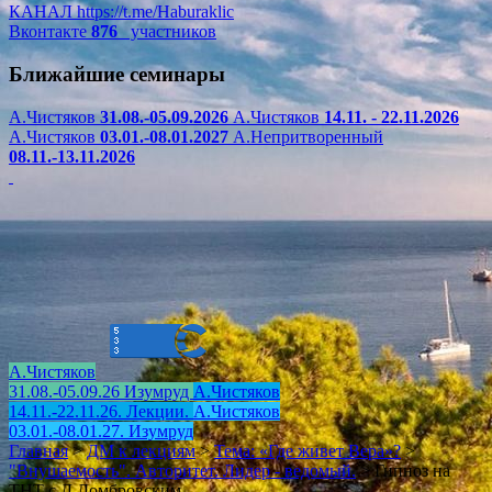
КАНАЛ
https://t.me/Haburaklic
Вконтакте
876
участников
Ближайшие семинары
А.Чистяков
31.08.-05.09.2026
А.Чистяков
14.11. - 22.11.2026
А.Чистяков
03.01.-08.01.2027
А.Непритворенный
08.11.-13.11.2026
А.Чистяков
31.08.-05.09.26 Изумруд
А.Чистяков
14.11.-22.11.26. Лекции.
А.Чистяков
03.01.-08.01.27. Изумруд
Главная
>
ДМ к лекциям
>
Тема: «Где живет Вера»?
>
"Внушаемость". Авторитет. Лидер - ведомый.
>
Гипноз на
ТНТ с Д.Домбровским.