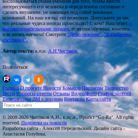
воспользоваться своим умением для того, чтобы ввести
интересующего его человека в определенное состояние и
сделать внушение, не имеющее под собой реальных
оснований. На наш взгляд это возможно. Допускаете ли вы,
что реальные чудеса иногда происходят? С кем? Наш ответ:
с
высокогипнабельными людьми
,
если они обучены, конечно,
или жизнь научила! Смотрите
"Д
емо-режимы"
,
"Калибровка
состояний"
,
Автор текста:
к.п.н.
А.Н.Чистяков.
Поделиться:
Главная
О проекте
Новости
Команда
Партнеры
Творчество
Тесты
Вопросы-ответы
Отзывы
Видео/Фото
График занятий
Видеолекции
ДМ к лекциям
Контакты
Карта сайта
© 2008-2026 Чистяков А.Н., к.пс.н., Проект "Go-Ra". All rights
reserved.
Подписка на новости
Разработка сайта - Алексей Передельский. Дизайн сайта -
Анастасия Голубева.