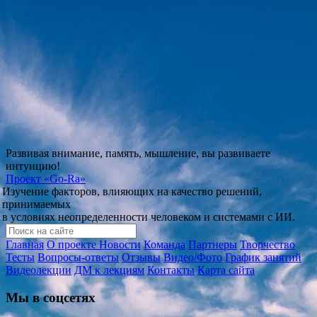
Развивая внимание, память, мышление, вы развиваете
интуицию!
Проект
«Go-Ra»
Изучение факторов, влияющих на качество решений,
принимаемых
в условиях неопределенности человеком и системами с ИИ.
Главная
О проекте
Новости
Команда
Партнеры
Творчество
Тесты
Вопросы-ответы
Отзывы
Видео/Фото
График занятий
Видеолекции
ДМ к лекциям
Контакты
Карта сайта
Мы в соцсетях