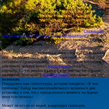
значение.
Если вы думаете, что голос из лифчика или говорящая свинка
могут появиться в результате внушения со стороны
гипнотизера, то
вы явно недооцениваете жизнь
.
Как и гипнотизер,
события
, через которые мы проходим,
оставляют
следы
в нашей памяти, которые переплетаются
между собой самым причудливым образом (см. "
С
вязывание
нейронных сетей"
,
"Базовые операции мышления"
). Иногда, в
определенных обстоятельствах это может проявиться
самым
неожиданным образом
.
Рентгеновские очки, волшебные очки – это шутка? В данном
шоу – да. Может быть, можно взять какую-то реальную
ситуацию и проверить, действительно ли, после внушения
(обучения), человек начнет
воспринимать
(видеть,
ощущать, то, что раньше не видел и не замечал (не обращал
внимания). Наш опыт с
демо-режимами
показывает, что это
возможно.
Попадались нам гипнотизеры, которые говорили: «В чем
проблема? Найду высокогипнабельного человека и дам
установку о том, что с определенного момента ты будешь
меня чувствовать».
Может ли кто-то из людей, владеющих гипнозом,