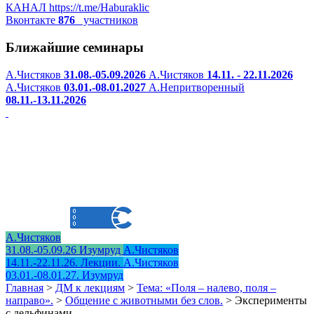
КАНАЛ
https://t.me/Haburaklic
Вконтакте
876
участников
Ближайшие семинары
А.Чистяков
31.08.-05.09.2026
А.Чистяков
14.11. - 22.11.2026
А.Чистяков
03.01.-08.01.2027
А.Непритворенный
08.11.-13.11.2026
А.Чистяков
31.08.-05.09.26 Изумруд
А.Чистяков
14.11.-22.11.26. Лекции.
А.Чистяков
03.01.-08.01.27. Изумруд
Главная
>
ДМ к лекциям
>
Тема: «Поля – налево, поля –
направо».
>
Общение с животными без слов.
>
Эксперименты
с дельфинами.