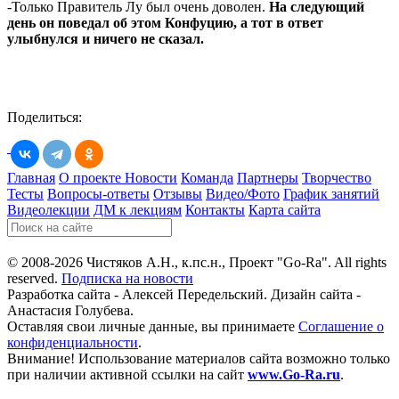
-Только Правитель Лу был очень доволен.
На следующий
день он поведал об этом Конфуцию, а тот в ответ
улыбнулся и ничего не сказал.
Поделиться:
Главная
О проекте
Новости
Команда
Партнеры
Творчество
Тесты
Вопросы-ответы
Отзывы
Видео/Фото
График занятий
Видеолекции
ДМ к лекциям
Контакты
Карта сайта
© 2008-2026 Чистяков А.Н., к.пс.н., Проект "Go-Ra". All rights
reserved.
Подписка на новости
Разработка сайта - Алексей Передельский. Дизайн сайта -
Анастасия Голубева.
Оставляя свои личные данные, вы принимаете
Соглашение о
конфиденциальности
.
Внимание! Использование материалов сайта возможно только
при наличии активной ссылки на сайт
www.Go-Ra.ru
.