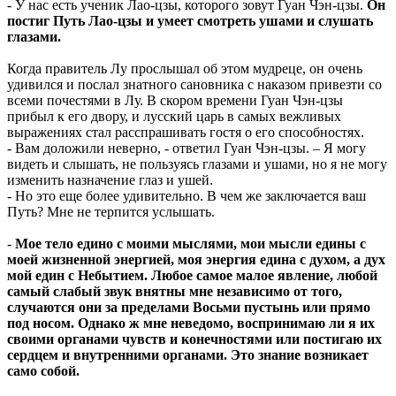
- У нас есть ученик Лао-цзы, которого зовут Гуан Чэн-цзы.
Он
постиг Путь Лао-цзы и умеет смотреть ушами и слушать
глазами.
Когда правитель Лу прослышал об этом мудреце, он очень
удивился и послал знатного сановника с наказом привезти со
всеми почестями в Лу. В скором времени Гуан Чэн-цзы
прибыл к его двору, и лусский царь в самых вежливых
выражениях стал расспрашивать гостя о его способностях.
- Вам доложили неверно, - ответил Гуан Чэн-цзы. – Я могу
видеть и слышать, не пользуясь глазами и ушами, но я не могу
изменить назначение глаз и ушей.
- Но это еще более удивительно. В чем же заключается ваш
Путь? Мне не терпится услышать.
-
Мое тело едино с моими мыслями, мои мысли едины с
моей жизненной энергией, моя энергия едина с духом, а дух
мой един с Небытием. Любое самое малое явление, любой
самый слабый звук внятны мне независимо от того,
случаются они за пределами Восьми пустынь или прямо
под носом. Однако ж мне неведомо, воспринимаю ли я их
своими органами чувств и конечностями или постигаю их
сердцем и внутренними органами. Это знание возникает
само собой.