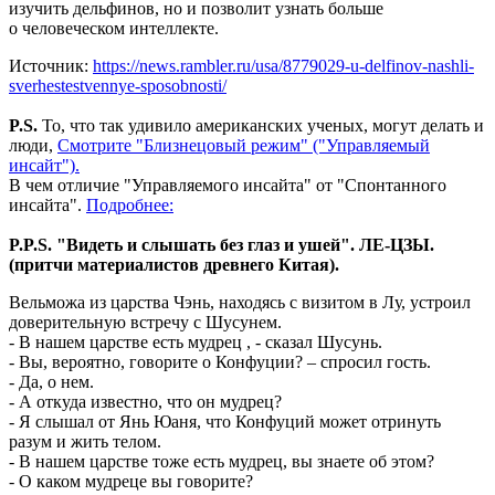
изучить дельфинов, но и позволит узнать больше
о человеческом интеллекте.
Источник:
https://news.rambler.ru/usa/8779029-u-delfinov-nashli-
sverhestestvennye-sposobnosti/
P.S.
То, что так удивило американских ученых, могут делать и
люди,
Смотрите
"Близнецовый режим" ("Управляемый
инсайт").
В чем отличие "Управляемого инсайта" от "Спонтанного
инсайта".
Подробнее:
P.P.S. "
Видеть и слышать без глаз и ушей".
ЛЕ-ЦЗЫ.
(притчи материалистов древнего Китая).
Вельможа из царства Чэнь, находясь с визитом в Лу, устроил
доверительную встречу с Шусунем.
- В нашем царстве есть мудрец , - сказал Шусунь.
- Вы, вероятно, говорите о Конфуции? – спросил гость.
- Да, о нем.
- А откуда известно, что он мудрец?
- Я слышал от Янь Юаня, что Конфуций может отринуть
разум и жить телом.
- В нашем царстве тоже есть мудрец, вы знаете об этом?
- О каком мудреце вы говорите?