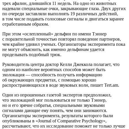
трех афалин, длившийся 11 недель. На одно из животных
надевали специальные очки, закрывающие глаза. Двух других
по очереди заставляли выполнять 19 различных действий,
в том числе подавать голосовые сигналы и двигаться заранее
отработанным образом.
При этом «ослепленный» дельфин по имени Тэннер
с поразительной точностью повторял поведение партнеров,
чем крайне удивил ученых. Организаторы эксперимента пока
не могут объяснить, как именно дельфинам удается
проделывать подобный трюк.
Руководитель центра доктор Келли Джеккола полагает, что
одним из наиболее вероятных способов может быть
эхолокация — способность получать информацию
об окружающих предметах, с помощью хорошо
распространяющихся в воде звуковых волн, пишет Tert.am.
Один из опрошенных газетой экспертов предположил,
что эхолокацией мог пользоваться не только Тэннер,
но и его зрячие собратья, специальными звуковыми
сигналами дающие ему понять, чем они занимаются.
Организаторы эксперимента, результаты которого были
опубликованы в «Journal of Comparative Psychology»,
рассчитывают, что их исследование поможет не только лучше