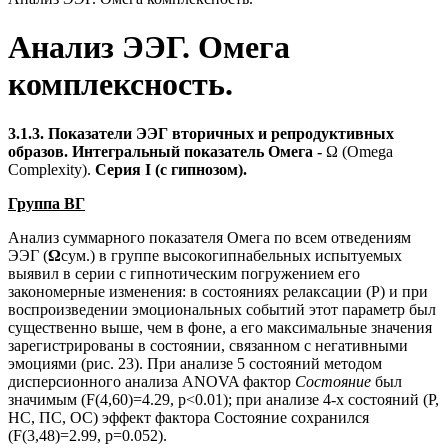
Анализ ЭЭГ. Омега
комплексность.
3.1.3. Показатели ЭЭГ вторичных и репродуктивных
образов. Интегральный показатель Омега -
Ω (Omega
Complexity).
Серия I (с гипнозом).
Группа ВГ
Анализ суммарного показателя Омега по всем отведениям
ЭЭГ
(
Ω
сум.) в группе высокогипнабельных испытуемых
выявил в серии с гипнотическим погружением его
закономерные изменения: в состояниях релаксации (Р) и при
воспроизведении эмоциональных событий этот параметр был
существенно выше, чем в фоне, а его максимальные значения
зарегистрированы в состоянии, связанном с негативными
эмоциями (рис. 23). При анализе 5 состояний методом
дисперсионного анализа ANOVA фактор
Состояние
был
значимым (F(4,60)=4.29, p<0.01); при анализе 4-х состояний (Р,
НС, ПС, ОС) эффект фактора Состояние сохранился
(F(3,48)=2.99, p=0.052).