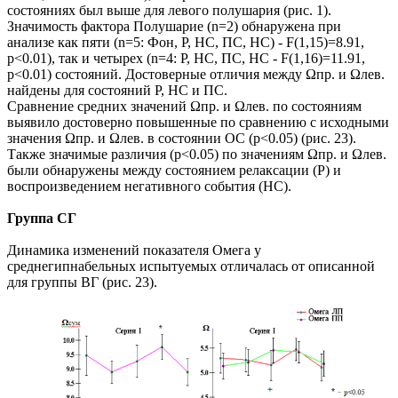
состояниях был выше для левого полушария (рис. 1).
Значимость фактора Полушарие (n=2) обнаружена при
анализе как пяти (n=5: Фон, Р, НС, ПС, НС) - F(1,15)=8.91,
p<0.01), так и четырех (n=4: Р, НС, ПС, НС - F(1,16)=11.91,
p<0.01) состояний. Достоверные отличия между Ωпр. и Ωлев.
найдены для состояний Р, НС и ПС.
Сравнение средних значений Ωпр. и Ωлев. по состояниям
выявило достоверно повышенные по сравнению с исходными
значения Ωпр. и Ωлев. в состоянии ОС (p<0.05) (рис. 23).
Также значимые различия (p<0.05) по значениям Ωпр. и Ωлев.
были обнаружены между состоянием релаксации (Р) и
воспроизведением негативного события (НС).
Группа СГ
Динамика изменений показателя Омега у
среднегипнабельных испытуемых отличалась от описанной
для группы ВГ (рис. 23).