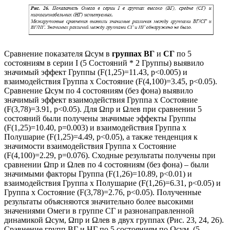
Сравнение показателя Ωсум в
группах ВГ
и
СГ
по 5
состояниям в серии I (5 Состояний * 2 Группы) выявило
значимый эффект Группы (F(1,25)=11.43, p<0.005) и
взаимодействия Группа х Состояние (F(4,100)=3.45, p<0.05).
Сравнение Ωсум по 4 состояниям (без фона) выявило
значимый эффект взаимодействия Группа х Состояние
(F(3,78)=3.91, p<0.05). Для Ωпр и Ωлев при сравнении 5
состояний были получены значимые эффекты Группы
(F(1,25)=10.40, p=0.003) и взаимодействия Группа х
Полушарие (F(1,25)=4.49, p<0.05), а также тенденция к
значимости взаимодействия Группа х Состояние
(F(4,100)=2.29, p=0.076). Сходные результаты получены при
сравнении Ωпр и Ωлев по 4 состояниям (без фона) – были
значимыми факторы Группа (F(1,26)=10.89, p<0.01) и
взаимодействия Группа х Полушарие (F(1,26)=6.31, p<0.05) и
Группа х Состояние (F(3,78)=2.76, p<0.05). Полученные
результаты объясняются значительно более высокими
значениями Омеги в группе СГ и разнонаправленной
динамикой Ωсум, Ωпр и Ωлев в двух группах (Рис. 23, 24, 26).
Сравнение групп ВГ и НГ по 5 состояниям по Ωсум. (5