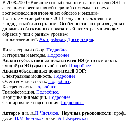
В 2008-2009 «Влияние гипнабельности на показатели ЭЭГ и
активности вегетативной нервной системы во время
воспроизведения вторичных образов и эмоций».
По итогам этой работы в 2013 году состоялась защита
кандидатской диссертации "Особенности воспроизведения и
динамика объективных показателей психотравмирующих
образов у лиц с разным уровнем
гипнабельности".
Автореферат
.
Диссертация
.
Литературный обзор.
Подробнее.
Материалы и методы.
Подробнее.
Анализ субъективных показателей ИЭ
(интенсивность
эмоций)
и ЯО
(яркость образов).
Подробнее:
Анализ объективных показателей ЭЭГ
:
Спектральная мощность.
Подробнее
.
Омега комплексность.
Подробнее
.
Когерентность.
Подробнее.
Трансформация.
Подробнее.
Верификация эмоций.
Подробнее
.
Сканирование подсознания.
Подробнее.
Автор
: к.п.н. А.
Н.Чистяков
.
Научные руководители
: проф.,
д.м.н.
В.М Звоников
, д.б.н.
А.В.Киренская.