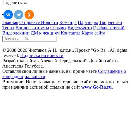
Поделиться:
Главная
О проекте
Новости
Команда
Партнеры
Творчество
Тесты
Вопросы-ответы
Отзывы
Видео/Фото
График занятий
Видеолекции
ДМ к лекциям
Контакты
Карта сайта
© 2008-2026 Чистяков А.Н., к.пс.н., Проект "Go-Ra". All rights
reserved.
Подписка на новости
Разработка сайта - Алексей Передельский. Дизайн сайта -
Анастасия Голубева.
Оставляя свои личные данные, вы принимаете
Соглашение о
конфиденциальности
.
Внимание! Использование материалов сайта возможно только
при наличии активной ссылки на сайт
www.Go-Ra.ru
.