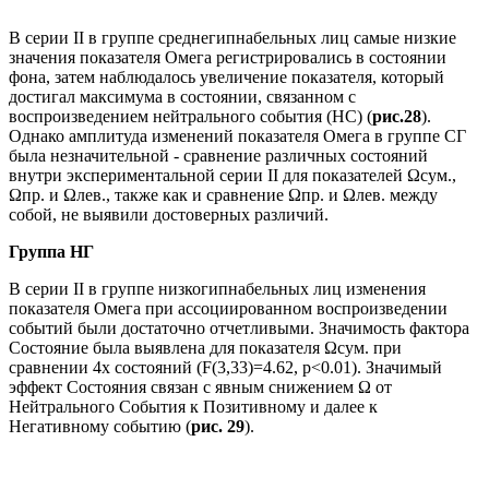
В серии II в группе среднегипнабельных лиц самые низкие
значения показателя Омега регистрировались в состоянии
фона, затем наблюдалось увеличение показателя, который
достигал максимума в состоянии, связанном с
воспроизведением нейтрального события (НС) (
рис.28
).
Однако амплитуда изменений показателя Омега в группе СГ
была незначительной - сравнение различных состояний
внутри экспериментальной серии II для показателей Ωсум.,
Ωпр. и Ωлев., также как и сравнение Ωпр. и Ωлев. между
собой, не выявили достоверных различий.
Группа НГ
В серии II в группе низкогипнабельных лиц изменения
показателя Омега при ассоциированном воспроизведении
событий были достаточно отчетливыми. Значимость фактора
Состояние была выявлена для показателя Ωсум. при
сравнении 4х состояний (F(3,33)=4.62, p<0.01). Значимый
эффект Состояния связан с явным снижением Ω от
Нейтрального События к Позитивному и далее к
Негативному событию (
рис. 29
).