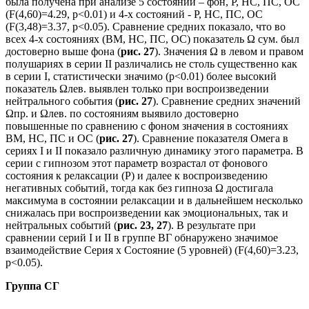
была получена при анализе 5 состояний – фон, Р, НС, ПС, ОС
(F(4,60)=4.29, p<0.01) и 4-х состояний - Р, НС, ПС, ОС
(F(3,48)=3.37, p<0.05). Сравнение средних показало, что во
всех 4-х состояниях (ВМ, НС, ПС, ОС) показатель Ω сум. был
достоверно выше фона (
рис. 27
). Значения Ω в левом и правом
полушариях в серии II различались не столь существенно как
в серии I, статистически значимо (p<0.01) более высокий
показатель Ωлев. выявлен только при воспроизведении
нейтрального события (
рис. 27
). Сравнение средних значений
Ωпр. и Ωлев. по состояниям выявило достоверно
повышенные по сравнению с фоном значения в состояниях
ВМ, НС, ПС и ОС (
рис. 27
). Сравнение показателя Омега в
сериях I и II показало различную динамику этого параметра. В
серии с гипнозом этот параметр возрастал от фонового
состояния к релаксации (Р) и далее к воспроизведению
негативных событий, тогда как без гипноза Ω достигала
максимума в состоянии релаксации и в дальнейшем несколько
снижалась при воспроизведении как эмоциональных, так и
нейтральных событий (
рис. 23, 27
). В результате при
сравнении серий I и II в группе ВГ обнаружено значимое
взаимодействие Серия x Состояние (5 уровней) (F(4,60)=3.23,
p<0.05).
Группа СГ