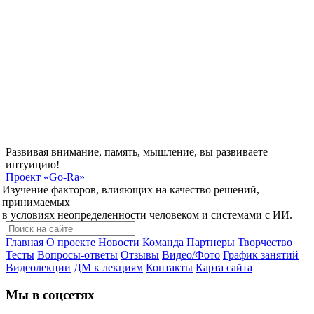
Развивая внимание, память, мышление, вы развиваете
интуицию!
Проект
«Go-Ra»
Изучение факторов, влияющих на качество решений,
принимаемых
в условиях неопределенности человеком и системами с ИИ.
Главная
О проекте
Новости
Команда
Партнеры
Творчество
Тесты
Вопросы-ответы
Отзывы
Видео/Фото
График занятий
Видеолекции
ДМ к лекциям
Контакты
Карта сайта
Мы в соцсетях