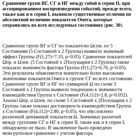
Сравнение групп ВГ, СГ и НГ между собой в серии II, при
ассоциированном воспроизведении событий, прежде всего,
также как и в серии I, выявило существенные отличия по
абсолютной величине показателя Омега, которые
сохранялись во всех исследуемых состояниях
(
рис. 30
).
Сравнение групп ВГ и СГ по показателю Ωсум. по 5
Состояниям (5 Состояний х 2 Группы) выявило значимый
эффект Группы (F(1,27)=7.33, p<0.05). Сравнение показателей
Ωпр. и Ωлев. (5 Состояний х 2Полушария х 2 Группы) также
показало значимость фактора Группа (F(1,27)=6.76, p<0.05).
Эти результаты объясняются значительно более высокими
значениями показателя Омега в группе СГ во всех состояниях.
Сравнение групп ВГ и НГ по суммарной Ω по схеме 5
Состояний х 2 Группы выявило тенденцию к значимости
взаимодействия Группа х Состояние (F(4,112)=2.8, p=0.052).
Анализ Ωпр. и Ωлев. по схеме 5 Состояний х 2Полушария х 2
Группы также показал достоверность взаимодействия Группа
х Состояние (F(4,112)=2.80, p<0.05), что обусловлено
различной динамикой показателя Ω. Значимых различий
между группами СГ и НГ в серии II, также как и в серии I,
обнаружено не было. В заключение было проведено
межгрупповое сравнение с учетом фактора