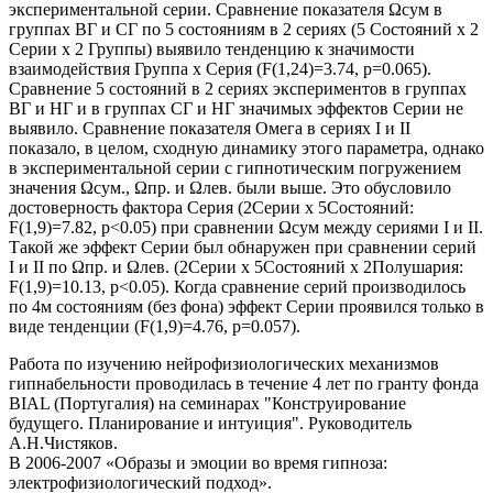
экспериментальной серии. Сравнение показателя Ωсум в
группах ВГ и СГ по 5 состояниям в 2 сериях (5 Состояний х 2
Серии х 2 Группы) выявило тенденцию к значимости
взаимодействия Группа х Серия (F(1,24)=3.74, p=0.065).
Сравнение 5 состояний в 2 сериях экспериментов в группах
ВГ и НГ и в группах СГ и НГ значимых эффектов Серии не
выявило. Сравнение показателя Омега в сериях I и II
показало, в целом, сходную динамику этого параметра, однако
в экспериментальной серии с гипнотическим погружением
значения Ωсум., Ωпр. и Ωлев. были выше. Это обусловило
достоверность фактора Серия (2Серии х 5Состояний:
F(1,9)=7.82, p<0.05) при сравнении Ωсум между сериями I и II.
Такой же эффект Серии был обнаружен при сравнении серий
I и II по Ωпр. и Ωлев. (2Серии х 5Состояний х 2Полушария:
F(1,9)=10.13, p<0.05). Когда сравнение серий производилось
по 4м состояниям (без фона) эффект Серии проявился только в
виде тенденции (F(1,9)=4.76, p=0.057).
Работа по изучению нейрофизиологических механизмов
гипнабельности проводилась в течение 4 лет по гранту фонда
BIAL (Португалия)
на семинарах "Конструирование
будущего. Планирование и интуиция". Руководитель
А.Н.Чистяков.
В 2006-2007 «Образы и эмоции во время гипноза:
электрофизиологический подход».