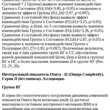
Состояний * 2 Группы) выявило значимое взаимодействие
Группа х Состояние (F(4,104)=3.80, p<0.05) и тенденцию к
значимости эффекта Группы (F(1,26)=2.97, p=0.097).
Сравнение 4 состояний (без фона) выявило эффект
взаимодействия Группа х Состояние (F(3,81)=3.25, p<0.05).
Сравнение Ωпр. и Ωлев. по 5 состояниям выявило значимое
взаимодействие Группа х Состояние (F(4,104)=3.36, p<0.05).
Сравнение 4 состояний (без фона) также выявило эффект
взаимодействия Группа х Состояние (F(3,81)=2.87, p<0.05) и
тенденцию к значимости взаимодействия Группа х
Полушарие (F(1,27)=2.95, p=0.097). Полученные результаты,
также как и при сравнении групп ВГ и СГ, обусловлены
разной динамикой показателей Ωсум, Ωпр и Ωлев в группах
ВГ и НГ, и более высокими значениями Ω в группе НГ (Рис.
23, 25, 26).
Интегральный показатель Омега - Ω (Omega Complexity).
Серия II (без гипноза). Ассоциация.
Группа ВГ
В серии без гипнотического погружения динамика изменений
показателя Омега была несколько иной: Ω достигал
максимума в состоянии внутреннего молчания (ВМ) и в
дальнейшем при ассоциированном воспроизведении как