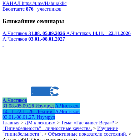
КАНАЛ
https://t.me/Haburaklic
Вконтакте
876
участников
Ближайшие семинары
А.Чистяков
31.08.-05.09.2026
А.Чистяков
14.11. - 22.11.2026
А.Чистяков
03.01.-08.01.2027
А.Чистяков
31.08.-05.09.26 Изумруд
А.Чистяков
14.11.-22.11.26. Лекции.
А.Чистяков
03.01.-08.01.27. Изумруд
Главная
>
ДМ к лекциям
>
Тема: «Где живет Вера»?
>
"Гипнабельность" - личностные качества.
>
Изучение
"гипнабельности".
>
Объективные показатели состояний.
>
Анализ ЭЭГ. Омега комплексность.