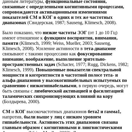
данным литературы,
функциональные состояния,
связанные с определенными когнитивными процессами,
сопровождаются активационными изменениями
показателей СМ и КОГ в одних и тех же частотных
диапазонах
(Свидерская, 1987; Sauseng, Klimesch, 2008).
Было показано, что
низкие частоты ЭЭГ
(от 1 до 10 Гц)
имеют отношение к
функциям восприятия, внимания,
памяти
(Klimesch, 1999; Weiss, Mueller, 2003; Sauseng,
Klimesch, 2008). Усиление активности в
тета-диапазоне
связывают с такими процессами как
фокусированное
внимание, воображение, выполнение зрительно-
пространственных задач
(Schacter, 1977; Rugg, Dickens, 1982;
Klimesch, 1999).
Повышенные показатели спектральной
мощности и когерентности в частотной полосе тета- и
альфа-диапазонов у высокогипнабельных испытуемых по
сравнению с низкогипнабельными
, в первую очередь, могут
быть связаны с
лимбической активацией и фасилитацией
таламических синхронизирующих влияний на кору
(Болдырева, 2000).
СМ
и
КОГ
высокочастотных диапазонов
бета2 и гамма1,
напротив,
были выше у лиц с низким уровнем
гипнабельности
.
Активность этих диапазонов связана
главным образом с когнитивными и лингвистическими