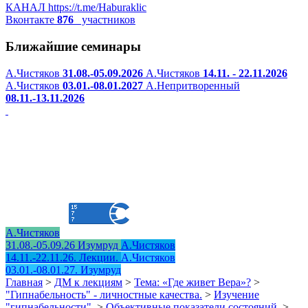
КАНАЛ
https://t.me/Haburaklic
Вконтакте
876
участников
Ближайшие семинары
А.Чистяков
31.08.-05.09.2026
А.Чистяков
14.11. - 22.11.2026
А.Чистяков
03.01.-08.01.2027
А.Непритворенный
08.11.-13.11.2026
А.Чистяков
31.08.-05.09.26 Изумруд
А.Чистяков
14.11.-22.11.26. Лекции.
А.Чистяков
03.01.-08.01.27. Изумруд
Главная
>
ДМ к лекциям
>
Тема: «Где живет Вера»?
>
"Гипнабельность" - личностные качества.
>
Изучение
"гипнабельности".
>
Объективные показатели состояний.
>