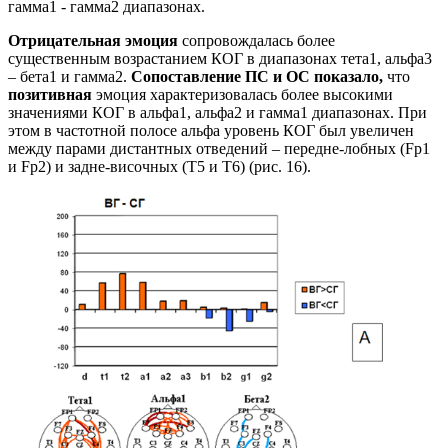
гамма1 - гамма2 диапазонах.
Отрицательная эмоция
сопровождалась более
существенным возрастанием КОГ в диапазонах тета1, альфа3
– бета1 и гамма2.
Сопоставление ПС и ОС показало,
что
позитивная
эмоция характеризовалась более высокими
значениями КОГ в альфа1, альфа2 и гамма1 диапазонах. При
этом в частотной полосе альфа уровень КОГ был увеличен
между парами дистантных отведений – передне-лобных (Fp1
и Fp2) и задне-височных (T5 и T6) (рис. 16).