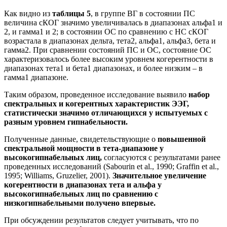
Как видно из
таблицы 5
, в группе ВГ в состоянии ПС
величина сКОГ значимо увеличивалась в диапазонах альфа1 и
2, и гамма1 и 2; в состоянии ОС по сравнению с НС сКОГ
возрастала в диапазонах дельта, тета2, альфа1, альфа3, бета и
гамма2. При сравнении состояний ПС и ОС, состояние ОС
характеризовалось более высоким уровнем когерентности в
диапазонах тета1 и бета1 диапазонах, и более низким – в
гамма1 диапазоне.
Таким образом, проведенное исследование выявило
набор
спектральных и когерентных характеристик ЭЭГ,
статистически значимо отличающихся у испытуемых с
разным уровнем гипнабельности.
Полученные данные, свидетельствующие о
повышенной
спектральной мощности в тета-диапазоне у
высокогипнабельных лиц,
согласуются с результатами ранее
проведенных исследований (Sabourin et al., 1990; Graffin et al.,
1995; Williams, Gruzelier, 2001).
Значительное увеличение
когерентности в диапазонах тета и альфа у
высокогипнабельных лиц по сравнению с
низкогипнабельными получено впервые.
При обсуждении результатов следует учитывать, что по