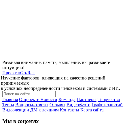
Развивая внимание, память, мышление, вы развиваете
интуицию!
Проект
«Go-Ra»
Изучение факторов, влияющих на качество решений,
принимаемых
в условиях неопределенности человеком и системами с ИИ.
Главная
О проекте
Новости
Команда
Партнеры
Творчество
Тесты
Вопросы-ответы
Отзывы
Видео/Фото
График занятий
Видеолекции
ДМ к лекциям
Контакты
Карта сайта
Мы в соцсетях