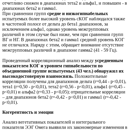
отчетливо снижен в диапазонах тета2 и альфа1, и повышен - в
диапазонах бета2 и гамма1.
При сравнении групп
средне и низкогипнабельных
испытуемых более высокий уровень сКОГ наблюдался также
в частотной полосе от дельта до бета1 диапазонов, за
исключением альфа1, однако уровень межгрупповых
различий в этом случае был ниже, чем при сравнении групп
ВГ и НГ. В диапазонах бета2 и гамма1 средний уровень КОГ
не отличался. Наряду с этим, обращает внимание отсутствие
межгрупповых различий в диапазоне гамма2 (41 - 59 Гц).
Проведенный корреляционный анализ между
усредненным
показателем КОГ и уровнем гипнабельности по
объединенной группе испытуемых (43 чел.) обнаружил их
высокодостоверную взаимосвязь.
Положительные
корреляции получены для диапазонов дельта (r=0,44 - p<0,01),
тета1 (r=0,50 - p<0,01), тета2 (r=0,56 - p<0,01), альфа1 (r=0,45 -
p<0,01) и альфа2 (r=0,33 - p<0,05); отрицательные корреляции
– для диапазонов бета2 (r=-0,42 - p<0,01) и гамма1 (r=-0,42 -
p<0,01).
Когерентность и эмоции
Анализ вегетативных показателей и интегрального
показателя ЭЭГ Омега выявили их закономерные изменения в