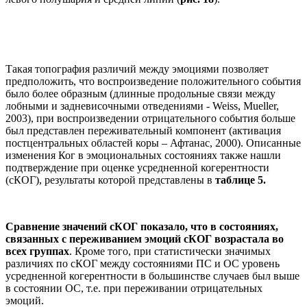
Такая топография различий между эмоциями позволяет
предположить, что воспроизведение положительного события
было более образным (длинные продольные связи между
лобными и задневисочными отведениями - Weiss, Mueller,
2003), при воспроизведении отрицательного события больше
был представлен переживательный компонент (активация
постцентральных областей коры – Афтанас, 2000). Описанные
изменения Ког в эмоциональных состояниях также нашли
подтверждение при оценке усредненной когерентности
(сКОГ), результаты которой представлены в
таблице 5.
Сравнение значений сКОГ показало, что в состояниях,
связанных с переживанием эмоций сКОГ возрастала во
всех группах
. Кроме того, при статистически значимых
различиях по сКОГ между состояниями ПС и ОС уровень
усредненной когерентности в большинстве случаев был выше
в состоянии ОС, т.е. при переживании отрицательных
эмоций.