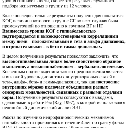
уровня гипнабельности, скорее это результат случайного
подбора испытуемых в группу из 12 человек.
Более последовательные результаты получены для показателя
КОГ, величина которого в группе СГ во всех случаях была
промежуточной по отношению к группам ВГ и НГ.
Взаимосвязь уровня КОГ с гипнабельностью
подтверждается и высокодостоверными корреляциями
между ними – положительными в тета и альфа диапазонах,
и отрицательными – в бета и гамма диапазонах.
В целом полученные результаты позволяют заключить, что
высокогипнабельным лицам более свойственно образное
мышление, а низкогипнабельным – вербально-логическое.
Косвенным подтверждением такого предположения является
и высокий уровень дистантных внутрикорковых связей в
тета-, альфа-, бета- и гамма-диапазонах, так как
построение
внутренних образов включает объединение разных
сенсорных модальностей, связанных с разными отделами
коры.
Полученные результаты согласуются с выводами,
сделанными в работе Рэя (Ray, 1997), в которой использовался
нелинейный динамический анализ ЭЭГ.
Работа по изучению нейрофизиологических механизмов
гипнабельности проводилась в течение 4 лет по гранту фонда
BIAL (Португалия)
на семинарах "Конструирование