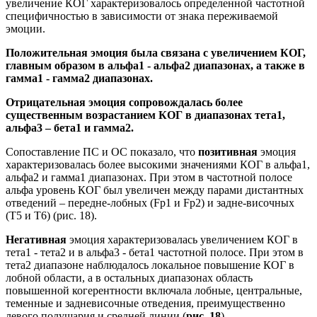
увеличение КОГ характеризовалось определенной частотной
специфичностью в зависимости от знака переживаемой
эмоции.
Положительная эмоция была связана с увеличением КОГ,
главным образом в альфа1 - альфа2 диапазонах, а также в
гамма1 - гамма2 диапазонах.
Отрицательная эмоция сопровождалась более
существенным возрастанием КОГ в диапазонах тета1,
альфа3 – бета1 и гамма2.
Сопоставление ПС и ОС показало, что
позитивная
эмоция
характеризовалась более высокими значениями КОГ в альфа1,
альфа2 и гамма1 диапазонах. При этом в частотной полосе
альфа уровень КОГ был увеличен между парами дистантных
отведений – передне-лобных (Fp1 и Fp2) и задне-височных
(T5 и T6) (рис. 18).
Негативная
эмоция характеризовалась увеличением КОГ в
тета1 - тета2 и в альфа3 - бета1 частотной полосе. При этом в
тета2 диапазоне наблюдалось локальное повышение КОГ в
лобной области, а в остальных диапазонах область
повышенной когерентности включала лобные, центральные,
теменные и задневисочные отведения, преимущественно
левого полушария и средней линии (
рис. 18
).