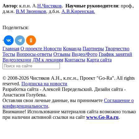
Автор
: к.п.н. А.
Н.Чистяков
.
Научные руководители
: проф.,
д.м.н.
В.М Звоников
, д.б.н.
А.В.Киренская.
Поделиться:
Главная
О проекте
Новости
Команда
Партнеры
Творчество
Тесты
Вопросы-ответы
Отзывы
Видео/Фото
График занятий
Видеолекции
ДМ к лекциям
Контакты
Карта сайта
© 2008-2026 Чистяков А.Н., к.пс.н., Проект "Go-Ra". All rights
reserved.
Подписка на новости
Разработка сайта - Алексей Передельский. Дизайн сайта -
Анастасия Голубева.
Оставляя свои личные данные, вы принимаете
Соглашение о
конфиденциальности
.
Внимание! Использование материалов сайта возможно только
при наличии активной ссылки на сайт
www.Go-Ra.ru
.