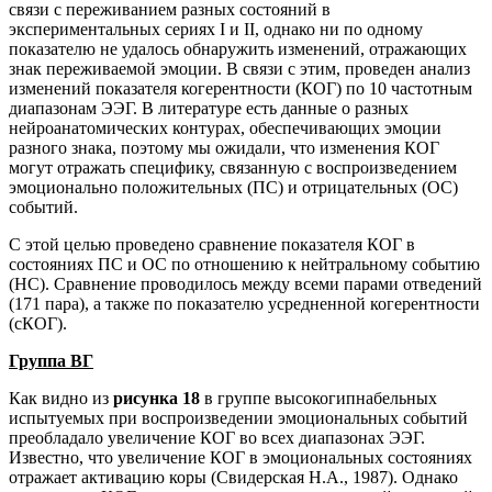
связи с переживанием разных состояний в
экспериментальных сериях I и II, однако ни по одному
показателю не удалось обнаружить изменений, отражающих
знак переживаемой эмоции. В связи с этим, проведен анализ
изменений показателя когерентности (КОГ) по 10 частотным
диапазонам ЭЭГ. В литературе есть данные о разных
нейроанатомических контурах, обеспечивающих эмоции
разного знака, поэтому мы ожидали, что изменения КОГ
могут отражать специфику, связанную с воспроизведением
эмоционально положительных (ПС) и отрицательных (ОС)
событий.
С этой целью проведено сравнение показателя КОГ в
состояниях ПС и ОС по отношению к нейтральному событию
(НС). Сравнение проводилось между всеми парами отведений
(171 пара), а также по показателю усредненной когерентности
(сКОГ).
Группа ВГ
Как видно из
рисунка 18
в группе высокогипнабельных
испытуемых при воспроизведении эмоциональных событий
преобладало увеличение КОГ во всех диапазонах ЭЭГ.
Известно, что увеличение КОГ в эмоциональных состояниях
отражает активацию коры (Свидерская Н.А., 1987). Однако