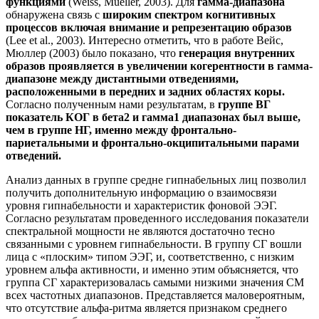
функциями
(Weiss, Mueller, 2003). Для
гамма-диапазона
обнаружена связь с
широким спектром когнитивных
процессов включая внимание и репрезентацию образов
(Lee et al., 2003). Интересно отметить, что в работе Вейс,
Мюллер (2003) было показано, что
генерация внутренних
образов проявляется в увеличении когерентности в гамма-
диапазоне между дистантными отведениями,
расположенными в передних и задних областях коры.
Согласно полученным нами результатам, в
г
руппе ВГ
показатель КОГ в бета2 и гамма1 диапазонах был выше,
чем в группе НГ, именно между фронтально-
париетальными и фронтально-окципитальными парами
отведений.
Анализ данных в группе средне гипнабельных лиц позволил
получить дополнительную информацию о взаимосвязи
уровня гипнабельности и характеристик фоновой ЭЭГ.
Согласно результатам проведенного исследования показатели
спектральной мощности не являются достаточно тесно
связанными с уровнем гипнабельности. В группу СГ вошли
лица с «плоским» типом ЭЭГ, и, соответственно, с низким
уровнем альфа активности, и именно этим объясняется, что
группа СГ характеризовалась самыми низкими значения СМ
всех частотных диапазонов. Представляется маловероятным,
что отсутствие альфа-ритма является признаком среднего