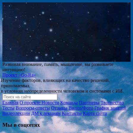
Развивая внимание, память, мышление, вы развиваете
интуицию!
Проект
«Go-Ra»
Изучение факторов, влияющих на качество решений,
принимаемых
в условиях неопределенности человеком и системами с ИИ.
Главная
О проекте
Новости
Команда
Партнеры
Творчество
Тесты
Вопросы-ответы
Отзывы
Видео/Фото
График занятий
Видеолекции
ДМ к лекциям
Контакты
Карта сайта
Мы в соцсетях