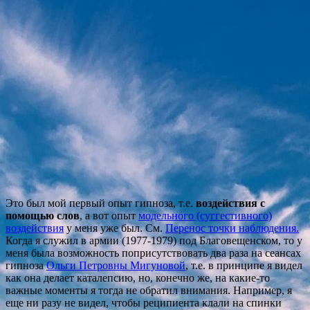
Это был мой первый опыт гипноза, т.е.
воздействия с
помощью слов
, а вот опыт
модельного (суггестивного)
воздействия
у меня уже был. См.
Перенос точки наблюдения
.
Когда я служил в армии (1977-1979) под Благовещенском, то у
меня была возможность поприсутствовать два раза на сеансах
гипноза
Ольги Петровны Мигуновой
, т.е. в принципе я видел
как она делает каталепсию, но, конечно же, на какие-то
важные моменты я тогда не обратил внимания. Например, я
еще ни разу не видел, чтобы реципиента клали на спинки