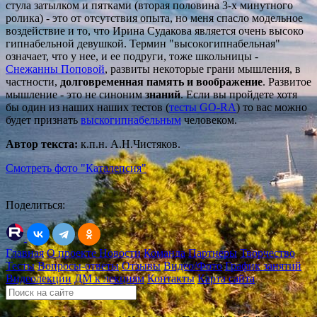
стула затылком и пятками (вторая половина 3-х минутного
ролика) - это от отсутствия опыта, но меня спасло модельное
воздействие и то, что Ирина Судакова является очень высоко
гипнабельной девушкой. Термин "высокогипнабельная"
означает, что у нее, и ее подруги, тоже школьницы -
Снежанны Поповой
, развиты некоторые грани мышления, в
частности,
долговременная память и воображение
. Развитое
мышление - это не синоним
знаний
. Если вы пройдете хотя
бы один из наших наших тестов (
тесты GO-RA
) то вас можно
будет признать
выскогипнабельным
человеком.
Автор текста:
к.п.н. А.Н.Чистяков.
Смотреть фото "Каталепсия"
Поделиться:
Главная
О проекте
Новости
Команда
Партнеры
Творчество
Тесты
Вопросы-ответы
Отзывы
Видео/Фото
График занятий
Видеолекции
ДМ к лекциям
Контакты
Карта сайта