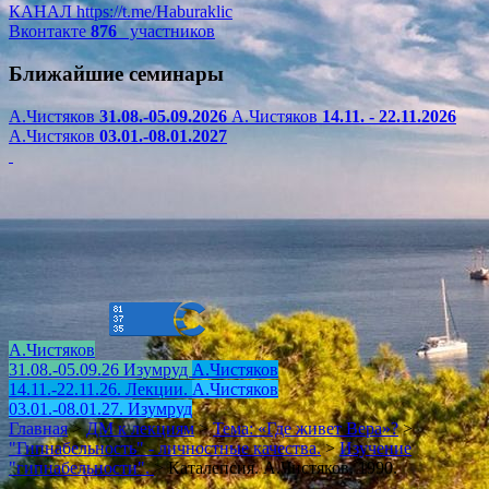
КАНАЛ
https://t.me/Haburaklic
Вконтакте
876
участников
Ближайшие семинары
А.Чистяков
31.08.-05.09.2026
А.Чистяков
14.11. - 22.11.2026
А.Чистяков
03.01.-08.01.2027
А.Чистяков
31.08.-05.09.26 Изумруд
А.Чистяков
14.11.-22.11.26. Лекции.
А.Чистяков
03.01.-08.01.27. Изумруд
Главная
>
ДМ к лекциям
>
Тема: «Где живет Вера»?
>
"Гипнабельность" - личностные качества.
>
Изучение
"гипнабельности".
>
Каталепсия. А.Чистяков. 1990.