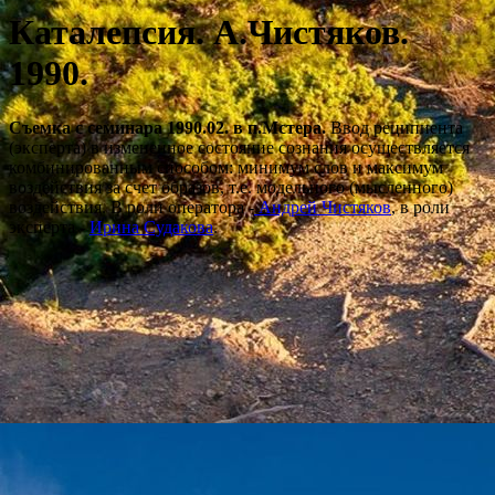
Каталепсия. А.Чистяков.
1990.
Съемка с семинара 1990.02. в п.Мстера.
Ввод реципиента
(эксперта) в измененное состояние сознания осуществляется
комбинированным способом: минимум слов и максимум
воздействия за счет образов, т.е. модельного (мысленного)
воздействия. В роли оператора -
Андрей Чистяков
, в роли
эксперта -
Ирина Судакова
.